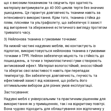
що є високим показником та свідчить про здатність
матеріалу витримувати до 40 000 циклів тертя без значних
ушкоджень. Це гарантує довговічність тканини навіть за
інтенсивного використання. Крім того, тканина стійка до
плям, плісняви та ультрафіолету, що забезпечує її захист
від вигоряння та збереження естетичного вигляду протягом
тривалого часу.
3) Нейлонова тканина з гумовими точками:
На нижній частині надувних меблів, які контактують із
підлогою, використовується нейлонова тканина з гумовими
точками з TPR. Нейлон забезпечує міцність та стійкість до
пошкоджень, а точки з термопластичної гуми створюють
антиковзкий ефект. Матеріал вологостійкий, зносостійкий
та зберігає свої властивості навіть при перепадах
температур. Він забезпечує довговічність, гнучкість та
ефективний захист від ковзання, що робить його
оптимальним вибором для різних умов експлуатації.
Застосування:
Надувні меблі є універсальним та практичним рішенням для
використання як у приміщеннях, так і на відкритому повітрі.
Вона чудово підходить для облаштування зон відпочинку у