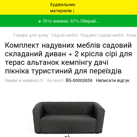
☀️ Літо знижки -57% Обирай...
Товари для дому
Садові меблі
Надувні садові меблі
Комп
Комплект надувних меблів садовий
складаний диван + 2 крісла сірі для
терас альтанок кемпінгу дачі
пікніка туристиний для переїздів
Немає в наявності
Артикул:
BS-00002659
Написати відгук