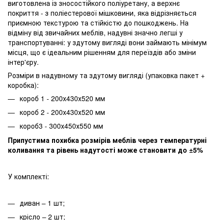
виготовлена із зносостійкого поліуретану, а верхнє
покриття - з поліестерової мішковини, яка відрізняється
приємною текстурою та стійкістю до пошкоджень. На
відміну від звичайних меблів, надувні значно легші у
транспортуванні: у здутому вигляді вони займають мінімум
місця, що є ідеальним рішенням для переїздів або зміни
інтер'єру.
Розміри в надувному та здутому вигляді (упаковка пакет +
коробка):
короб 1 - 200х430х520 мм
короб 2 - 200х430х520 мм
короб3 - 300х450х550 мм
Припустима похибка розмірів меблів через температурні
коливання та рівень надутості може становити до ±5%
У комплекті:
диван – 1 шт;
крісло – 2 шт;