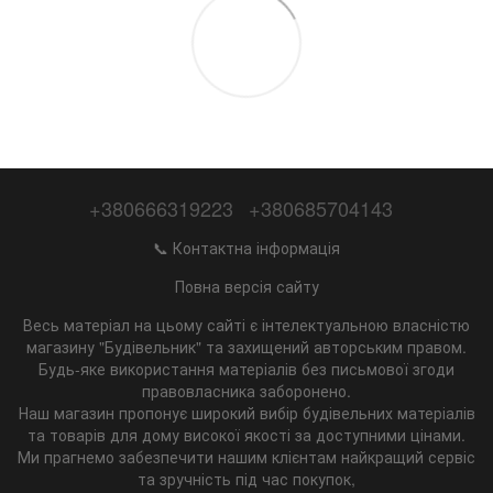
+380666319223
+380685704143
📞 Контактна інформація
Повна версія сайту
Весь матеріал на цьому сайті є інтелектуальною власністю
магазину "Будівельник" та захищений авторським правом.
Будь-яке використання матеріалів без письмової згоди
правовласника заборонено.
Наш магазин пропонує широкий вибір будівельних матеріалів
та товарів для дому високої якості за доступними цінами.
Ми прагнемо забезпечити нашим клієнтам найкращий сервіс
та зручність під час покупок,