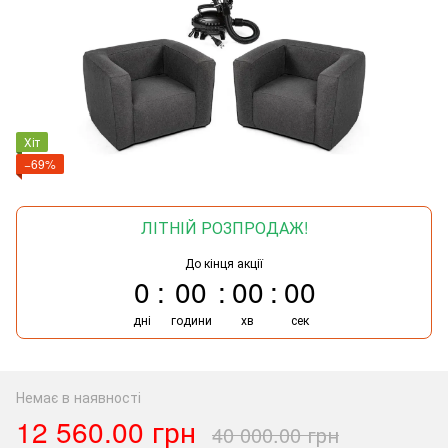
Хіт
−69%
ЛІТНІЙ РОЗПРОДАЖ!
До кінця акції
0
00
00
00
дні
години
хв
сек
Немає в наявності
12 560.00 грн
40 000.00 грн