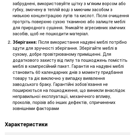
забруднені, використовуйте щітку з м'яким ворсом або
губку, змочену в теплій воді з миючим засобом з
низькою концентрацією лугів та кислот. Після очищення
протріть поверхню сухою тканиною або залиште меблі
для природного сушіння. Уникайте агресивних хімічних
засобів, щоб не пошкодити матеріал.
Зберігання:
Після використання надувні меблі потрібно
здути для зручності зберігання. Зберігайте меблі в
сухому, добре провітрюваному приміщенні. Для
додаткового захисту від пилу та пошкоджень помістіть
меблі в компресійний пакет.
Гарантія на надувні меблі
становить 60 календарних днів з моменту придбання
товару та діє виключно у випадку виявлення
заводського браку. Гарантійні зобов’язання не
поширюються на пошкодження, що виникли внаслідок
неправильної експлуатації, механічного впливу,
проколів, порізів або інших дефектів, спричинених
зовнішніми факторами
Характеристики