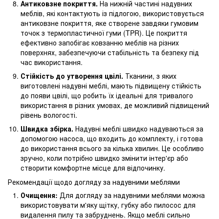
Антиковзне покриття.
На нижній частині надувних
меблів, які контактують із підлогою, використовується
антиковзне покриття, яке створене завдяки гумовим
точок з термопластичної гуми (TPR). Це покриття
ефективно запобігає ковзанню меблів на різних
поверхнях, забезпечуючи стабільність та безпеку під
час використання.
Стійкість до утворення цвілі.
Тканини, з яких
виготовлені надувні меблі, мають підвищену стійкість
до появи цвілі, що робить їх ідеальні для тривалого
використання в різних умовах, де можливий підвищений
рівень вологості.
Швидка збірка.
Надувні меблі швидко надуваються за
допомогою насоса, що входить до комплекту, і готова
до використання всього за кілька хвилин. Це особливо
зручно, коли потрібно швидко змінити інтер'єр або
створити комфортне місце для відпочинку.
Рекомендації щодо догляду за надувними меблями
Очищення:
Для догляду за надувними меблями можна
використовувати м'яку щітку, губку або пилосос для
видалення пилу та забруднень. Якщо меблі сильно