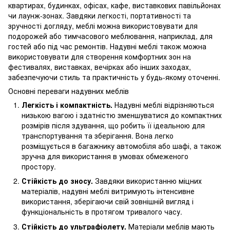
квартирах, будинках, офісах, кафе, виставкових павільйонах
чи лаунж-зонах. Завдяки легкості, портативності та
зручності догляду, меблі можна використовувати для
подорожей або тимчасового меблювання, наприклад, для
гостей або під час ремонтів. Надувні меблі також можна
використовувати для створення комфортних зон на
фестивалях, виставках, вечірках або інших заходах,
забезпечуючи стиль та практичність у будь-якому оточенні.
Основні переваги надувних меблів
Легкість і компактність.
Надувні меблі відрізняються
низькою вагою і здатністю зменшуватися до компактних
розмірів після здування, що робить її ідеальною для
транспортування та зберігання. Вона легко
розміщується в багажнику автомобіля або шафі, а також
зручна для використання в умовах обмеженого
простору.
Стійкість до зносу.
Завдяки використанню міцних
матеріалів, надувні меблі витримують інтенсивне
використання, зберігаючи свій зовнішній вигляд і
функціональність в протягом тривалого часу.
Стійкість до ультрафіолету.
Матеріали меблів мають