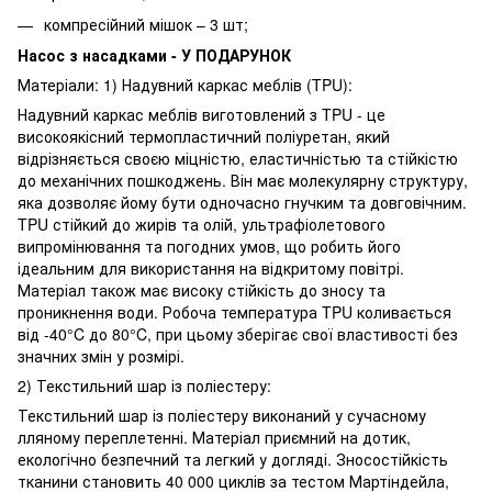
компресійний мішок – 3 шт;
Насос з насадками - У ПОДАРУНОК
Матеріали: 1) Надувний каркас меблів (TPU):
Надувний каркас меблів виготовлений з TPU - це
високоякісний термопластичний поліуретан, який
відрізняється своєю міцністю, еластичністью та стійкістю
до механічних пошкоджень. Він має молекулярну структуру,
яка дозволяє йому бути одночасно гнучким та довговічним.
TPU стійкий до жирів та олій, ультрафіолетового
випромінювання та погодних умов, що робить його
ідеальним для використання на відкритому повітрі.
Матеріал також має високу стійкість до зносу та
проникнення води. Робоча температура TPU коливається
від -40°C до 80°C, при цьому зберігає свої властивості без
значних змін у розмірі.
2) Текстильний шар із поліестеру:
Текстильний шар із поліестеру виконаний у сучасному
лляному переплетенні. Матеріал приємний на дотик,
екологічно безпечний та легкий у догляді. Зносостійкість
тканини становить 40 000 циклів за тестом Мартіндейла,