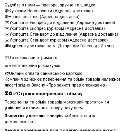
Будуйте з нами — прозоро, зручно та швидко!
🔴Кур’єром Нової пошти (Адресна доставка)
🔴Новою поштою (Адресна доставка)
✉️Укрпошта Експрес до відділення (Адресна доставка)
✉️Укрпошта Експрес кур'єром (Адресна доставка)
✉️Укрпошта Стандарт до відділення (Адресна доставка)
✉️Укрпошта Стандарт кур'єром (Адресна доставка)
🚚Адресна доставка по м. Дніпро а/м Газель до 2 тонн
💵 Готівкою при отриманні
💻Безготівковий розрахунок
💳Онлайн-оплата банківською карткою
Компанія здійснює повернення та обмін товарів належної
якості згідно Закону «Про захист прав споживачів».
⏳🔄✅Строки повернення і обміну
Повернення та обмін товарів можливий протягом
14
днів
після отримання товару покупцем.
Зворотня доставка товарів
здійснюється за
домовленістю.
Умови повернення для товарів належної якості