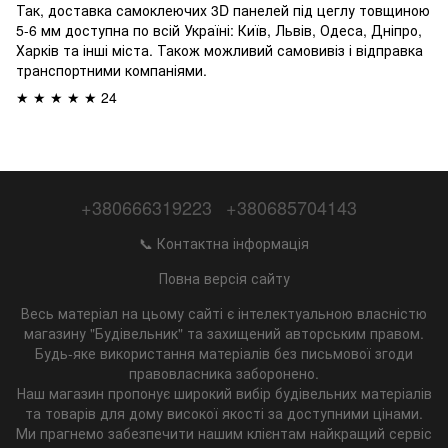
Так, доставка самоклеючих 3D панелей під цеглу товщиною
5-6 мм доступна по всій Україні: Київ, Львів, Одеса, Дніпро,
Харків та інші міста. Також можливий самовивіз і відправка
транспортними компаніями.
★ ★ ★ ★ ★ 24
+380666319223
+380685704143
📞 Контактна інформація
Повна версія сайту
Весь матеріал на цьому сайті є інтелектуальною власністю
магазину "Будівельник" та захищений авторським правом.
Будь-яке використання матеріалів без письмової згоди
правовласника заборонено.
Наш магазин пропонує широкий вибір будівельних матеріалів
та товарів для дому високої якості за доступними цінами.
Ми прагнемо забезпечити нашим клієнтам найкращий сервіс