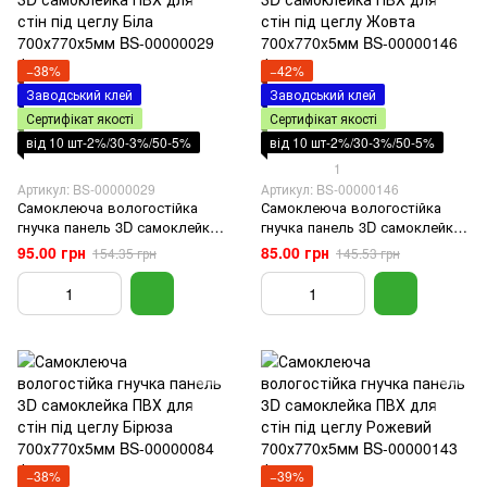
−38%
−42%
Заводський клей
Заводський клей
Сертифікат якості
Сертифікат якості
від 10 шт-2%/30-3%/50-5%
від 10 шт-2%/30-3%/50-5%
1
Артикул: BS-00000029
Артикул: BS-00000146
Самоклеюча вологостійка
Самоклеюча вологостійка
гнучка панель 3D самоклейка
гнучка панель 3D самоклейка
ПВХ для стін під цеглу Біла
ПВХ для стін під цеглу Жовта
95.00 грн
85.00 грн
154.35 грн
145.53 грн
700х770х5мм
700x770x5мм
−38%
−39%