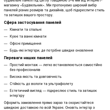
будівельні панелі
під
цеглу
товщиною 5–6 мм від інтернет-
магазину «Будівельник». Ми пропонуємо широкий вибір
панелей різних розмірів та дизайнів, щоб підкреслити стиль
та затишок вашого простору.
Сфера застосування панелей
Кімнати та спальні
Кухні та ванні кімнати
Офісні приміщення
Будь-які інтер'єри, де потрібне швидке оновлення
Переваги наших панелей
Простий монтаж — легко встановлюються самостійно
без професіоналів
Висока якість та довговічність
Стійкість до вологи та ультрафіолету
Естетичний вигляд — підкреслює стиль та затишок
інтер’єру
Оформіть замовлення прямо зараз та скористайтеся
швидкою доставкою по всій Україні. Оновіть інтер’єр з