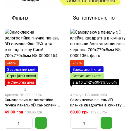
Фільтр
За популярністю
−65%
−57%
Заводський клей
Заводський клей
Сертифікат якості
Сертифікат якості
🔥Спекотна ціна
від 10 шт-2%/30-3%/50-5%
2
Артикул: BS-00000154
Артикул: BS-00001364
Самоклеюча вологостійка
Самоклеюча панель 3D
гнучка панель 3D самоклейка
клейка квадратна в кімнату
ПВХ для стін під цеглу Синій
вітальню балкон малиново-
49.00 грн
60.00 грн
139.65 грн
139.65 грн
700х770х5мм
червона 700х770х5мм