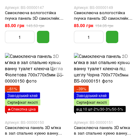
Артикул: BS-00000147
Артикул: BS-00000149
Самоклеюча вологостійка
Самоклеюча вологостійка
гнучка панель 3D самоклейка
гнучка панель 3D самоклейка
ПВХ для стін Цегла Золото
ПВХ для стін Цегла Зелена
85.00 грн
85.00 грн
145.53 грн
154.35 грн
700x770x5мм
700x770x5мм
−61%
−39%
Заводський клей
Заводський клей
Сертифікат якості
Сертифікат якості
🔥Спекотна ціна
від 10 шт-2%/30-3%/50-5%
Артикул: BS-00000150
Артикул: BS-00000151
Самоклеюча панель 3D м'яка
Самоклеюча панель 3D м'яка
в зал спальню кухню ванну
в зал спальню кухню ванну