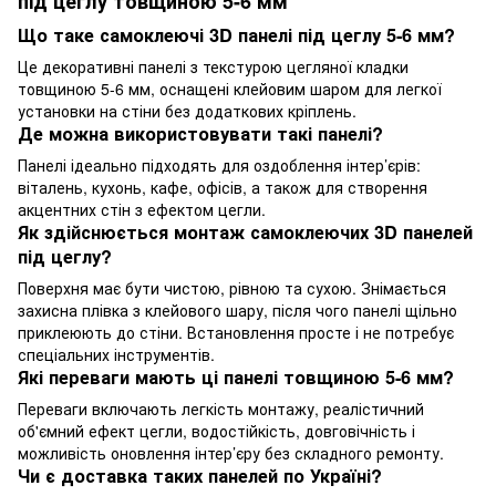
під цеглу товщиною 5-6 мм
Що таке самоклеючі 3D панелі під цеглу 5-6 мм?
Це декоративні панелі з текстурою цегляної кладки
товщиною 5-6 мм, оснащені клейовим шаром для легкої
установки на стіни без додаткових кріплень.
Де можна використовувати такі панелі?
Панелі ідеально підходять для оздоблення інтер’єрів:
віталень, кухонь, кафе, офісів, а також для створення
акцентних стін з ефектом цегли.
Як здійснюється монтаж самоклеючих 3D панелей
під цеглу?
Поверхня має бути чистою, рівною та сухою. Знімається
захисна плівка з клейового шару, після чого панелі щільно
приклеюють до стіни. Встановлення просте і не потребує
спеціальних інструментів.
Які переваги мають ці панелі товщиною 5-6 мм?
Переваги включають легкість монтажу, реалістичний
об'ємний ефект цегли, водостійкість, довговічність і
можливість оновлення інтер’єру без складного ремонту.
Чи є доставка таких панелей по Україні?