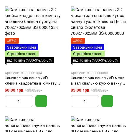
−57%
−39%
Заводський клей
Заводський клей
Сертифікат якості
Сертифікат якості
від 10 шт-2%/30-3%/50-5%
від 10 шт-2%/30-3%/50-5%
Артикул: BS-00001334
Артикул: BS-00000083
Самоклеюча панель 3D
Самоклеюча панель 3D м'яка
клейка квадратна в кімнату
в зал спальню кухню ванну
вітальню балкон пурпурна
туалет клеюча Цегла світло-
60.00 грн
85.00 грн
139.65 грн
139.65 грн
700х770х5мм
фіолетова 700x770x5мм