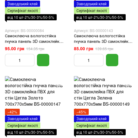
Заводський клей
Заводський клей
Сертифікат якості
Сертифікат якості
від 10 шт-2%/30-3%/50-5%
від 10 шт-2%/30-3%/50-5%
Артикул: BS-00000084
Артикул: BS-00000143
Самоклеюча вологостійка
Самоклеюча вологостійка
гнучка панель 3D самоклейка
гнучка панель 3D самоклейка
ПВХ для стін під цеглу Бірюза
ПВХ для стін під цеглу
95.00 грн
85.00 грн
154.35 грн
139.65 грн
700х770х5мм
Рожевий 700х770х5мм
−42%
−45%
Заводський клей
Заводський клей
Сертифікат якості
Сертифікат якості
від 10 шт-2%/30-3%/50-5%
від 10 шт-2%/30-3%/50-5%