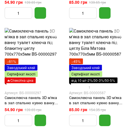
туалет клеюча Цегла
туалет клеюча під цеглу
54.90 грн
85.00 грн
139.65 грн
139.65 грн
Фіолетова 700x770x5мм
Чорна 700x770x5мм
−61%
−45%
Заводський клей
Заводський клей
Сертифікат якості
Сертифікат якості
🔥Спекотна ціна
від 10 шт-2%/30-3%/50-5%
1
Артикул: BS-00000297
Артикул: BS-00000587
Самоклеюча панель 3D м'яка
Самоклеюча панель 3D м'яка
в зал спальню кухню ванну
в зал спальню кухню ванну
туалет клеюча під блакитну
туалет клеюча під цеглу Біла
54.90 грн
85.00 грн
139.65 грн
154.35 грн
цеглу 700x770x5мм
Матова 700х770х5мм