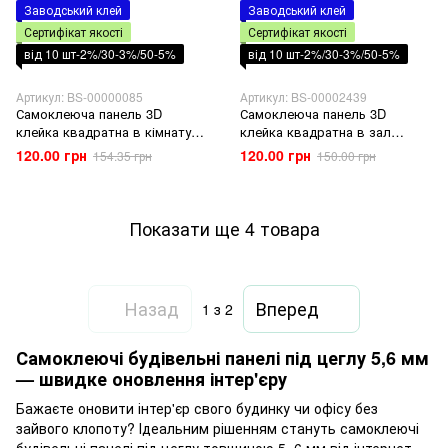
Заводський клей
Заводський клей
Сертифікат якості
Сертифікат якості
від 10 шт-2%/30-3%/50-5%
від 10 шт-2%/30-3%/50-5%
Артикул: BS-00000085
Артикул: BS-00002439
Самоклеюча панель 3D
Самоклеюча панель 3D
клейка квадратна в кімнату
клейка квадратна в зал
вітальню балкон цегла
кімнату вітальню балкон
120.00 грн
120.00 грн
154.35 грн
150.00 грн
баклажан-кава 700х770х5мм
700х770х5мм цегла рожево-
лілова
Показати ще 4 товара
Назад
Вперед
1
з 2
Самоклеючі будівельні панелі під цеглу 5,6 мм
— швидке оновлення інтер'єру
Бажаєте оновити інтер'єр свого будинку чи офісу без
зайвого клопоту? Ідеальним рішенням стануть
самоклеючі