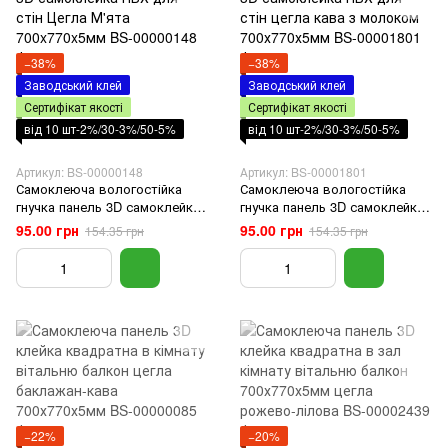
−38%
−38%
Заводський клей
Заводський клей
Сертифікат якості
Сертифікат якості
від 10 шт-2%/30-3%/50-5%
від 10 шт-2%/30-3%/50-5%
Артикул: BS-00000148
Артикул: BS-00001801
Самоклеюча вологостійка
Самоклеюча вологостійка
гнучка панель 3D самоклейка
гнучка панель 3D самоклейка
ПВХ для стін Цегла М'ята
ПВХ для стін цегла кава з
95.00 грн
95.00 грн
154.35 грн
154.35 грн
700x770x5мм
молоком 700х770х5мм
−22%
−20%