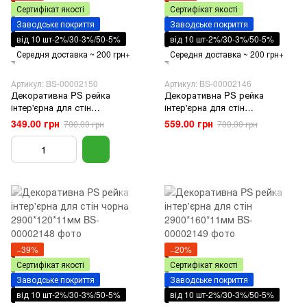
Сертифікат якості
Сертифікат якості
Заводське покриття
Заводське покриття
від 10 шт-2%/30-3%/50-5%
від 10 шт-2%/30-3%/50-5%
Середня доставка ~ 200 грн+
Середня доставка ~ 200 грн+
Артикул: BS-00002150
Артикул: BS-00002146
Декоративна PS рейка
Декоративна PS рейка
інтер'єрна для стін
інтер'єрна для стін
2900*160*11мм
2900*120*20мм
349.00 грн
559.00 грн
700.00 грн
700.00 грн
−39%
−20%
Сертифікат якості
Сертифікат якості
Заводське покриття
Заводське покриття
від 10 шт-2%/30-3%/50-5%
від 10 шт-2%/30-3%/50-5%