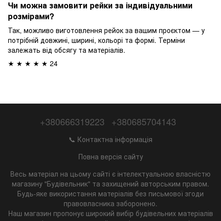
Чи можна замовити рейки за індивідуальними
розмірами?
Так, можливо виготовлення рейок за вашим проєктом — у
потрібній довжині, ширині, кольорі та формі. Терміни
залежать від обсягу та матеріалів.
★ ★ ★ ★ ★ 24
+380666319223
+380685704143
📞 Контактна інформація
Повна версія сайту
Весь матеріал на цьому сайті є інтелектуальною власністю
магазину "Будівельник" та захищений авторським правом.
Будь-яке використання матеріалів без письмової згоди
правовласника заборонено.
Наш магазин пропонує широкий вибір будівельних матеріалів