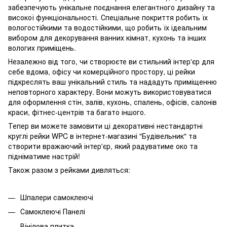
забезпечують унікальне поєднання елегантного дизайну та
високої функціональності. Спеціальне покриття робить їх
вологостійкими та водостійкими, що робить їх ідеальним
вибором для декорування ванних кімнат, кухонь та інших
вологих приміщень.
Незалежно від того, чи створюєте ви стильний інтер'єр для
себе вдома, офісу чи комерційного простору, ці рейки
підкреслять ваш унікальний стиль та нададуть приміщенню
неповторного характеру. Вони можуть використовуватися
для оформлення стін, залів, кухонь, спалень, офісів, салонів
краси, фітнес-центрів та багато іншого.
Тепер ви можете замовити ці декоративні нестандартні
круглі
рейки
WPC в інтернет-магазині "Будівельник" та
створити вражаючий інтер'єр, який радуватиме око та
підніматиме настрій!
Також разом з рейками дивляться:
Шпалери самоклеючі
Самоклеючі Панелі
Вінілова плитка