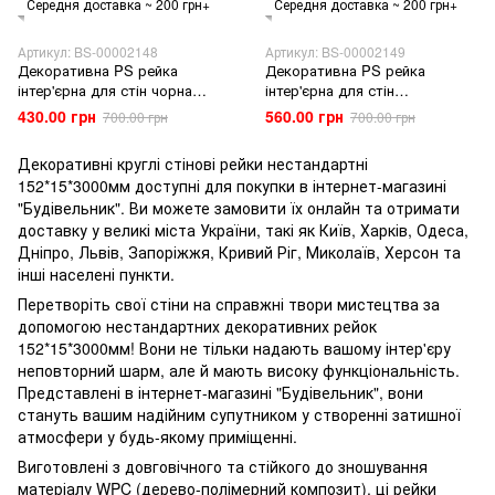
Середня доставка ~ 200 грн+
Середня доставка ~ 200 грн+
Артикул: BS-00002148
Артикул: BS-00002149
Декоративна PS рейка
Декоративна PS рейка
інтер'єрна для стін чорна
інтер'єрна для стін
2900*120*11мм
2900*160*11мм
430.00 грн
560.00 грн
700.00 грн
700.00 грн
Декоративні круглі стінові рейки нестандартні
152*15*3000мм доступні для покупки в інтернет-магазині
"Будівельник". Ви можете замовити їх онлайн та отримати
доставку у великі міста України, такі як Київ, Харків, Одеса,
Дніпро, Львів, Запоріжжя, Кривий Ріг, Миколаїв, Херсон та
інші населені пункти.
Перетворіть свої стіни на справжні твори мистецтва за
допомогою нестандартних декоративних рейок
152*15*3000мм! Вони не тільки надають вашому інтер'єру
неповторний шарм, але й мають високу функціональність.
Представлені в інтернет-магазині "Будівельник", вони
стануть вашим надійним супутником у створенні затишної
атмосфери у будь-якому приміщенні.
Виготовлені з довговічного та стійкого до зношування
матеріалу WPC (дерево-полімерний композит), ці рейки