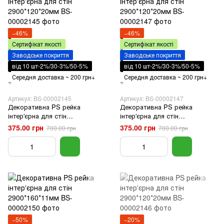
−46%
−46%
Сертифікат якості
Сертифікат якості
Заводське покриття
Заводське покриття
від 10 шт-2%/30-3%/50-5%
від 10 шт-2%/30-3%/50-5%
Середня доставка ~ 200 грн+
Середня доставка ~ 200 грн+
Артикул: BS-00002145
Артикул: BS-00002147
Декоративна PS рейка
Декоративна PS рейка
інтер'єрна для стін
інтер'єрна для стін
2900*120*20мм
2900*120*20мм
375.00 грн
375.00 грн
700.00 грн
700.00 грн
−50%
−20%