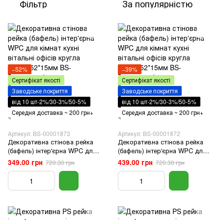
Фільтр
За популярністю
−52%
−39%
Сертифікат якості
Сертифікат якості
Заводське покриття
Заводське покриття
від 10 шт-2%/30-3%/50-5%
від 10 шт-2%/30-3%/50-5%
Середня доставка ~ 200 грн+
Середня доставка ~ 200 грн+
Артикул: BS-00001873
Артикул: BS-00001872
Декоративна стінова рейка
Декоративна стінова рейка
(бафель) інтер'єрна WPC для
(бафель) інтер'єрна WPC для
кімнат кухні вітальні офісів
кімнат кухні вітальні офісів
349.00 грн
439.00 грн
720.30 грн
720.30 грн
кругла 3000*152*15мм
кругла 3000*152*15мм