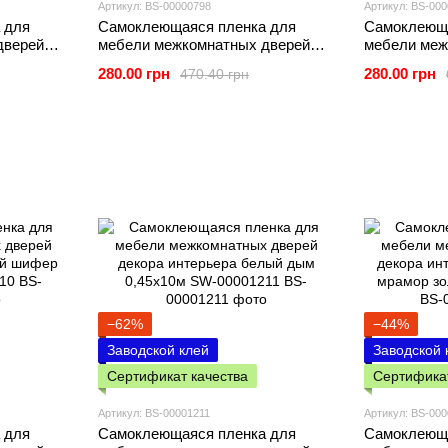
Артикул: BS-00000798
Артикул: BS-00
 для
Самоклеющаяся пленка для
Самоклеюща
дверей
мебели межкомнатных дверей
мебели меж
умажной
декора интерьера на бумажной
декора инт
280.00 грн
280.00 грн
470.40 грн
5х10M
основе винная 0,45х10м
мрамор 0,4
−62%
−44%
Заводской клей
Заводской 
Сертификат качества
Сертификат
Артикул: BS-00001211
Артикул: BS-00
 для
Самоклеющаяся пленка для
Самоклеюща