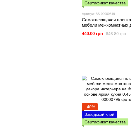
Сертификат качества
Артикул: BS-00000819
Самоклеющаяся пленка
мебели межкомнатных 
декора интерьера пепе
440.00 грн
646.80 грн
дерево 0,45х10м SW-00
−40%
Заводской клей
Сертификат качества