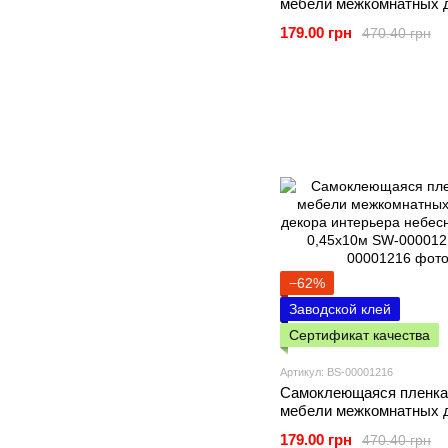
мебели межкомнатных 
декора интерьера серы
179.00 грн
470.40 грн
0,45х10м SW-00001210
−62%
Заводской клей
Сертификат качества
Артикул: BS-00001216
Самоклеющаяся пленка
мебели межкомнатных 
декора интерьера небес
179.00 грн
470.40 грн
голубая 0,45х10м SW-0