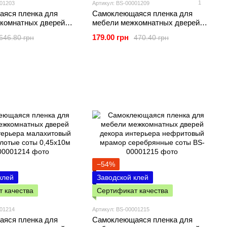
1
001203
Артикул: BS-00001209
яся пленка для
Самоклеющаяся пленка для
комнатных дверей
мебели межкомнатных дверей
ерьера оливковый
декора интерьера светло-
179.00 грн
646.80 грн
470.40 грн
5х10м SW-00001203
стальная 0,45х10м SW-00001209
−54%
клей
Заводской клей
 качества
Сертификат качества
001214
Артикул: BS-00001215
яся пленка для
Самоклеющаяся пленка для