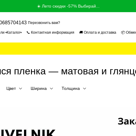
☀️ Лето скидки -57% Выбирай...
0685704143
Перезвонить вам?
ли •Каталог•
📞 Контактная информация
🚚 Оплата и доставка
📦 Обме
ог
📰 Новости
📄 Пользовательское соглашение
🎓 Продавец Эксперт 2
ся пленка — матовая и глянц
Цвет
Ширина
Толщина