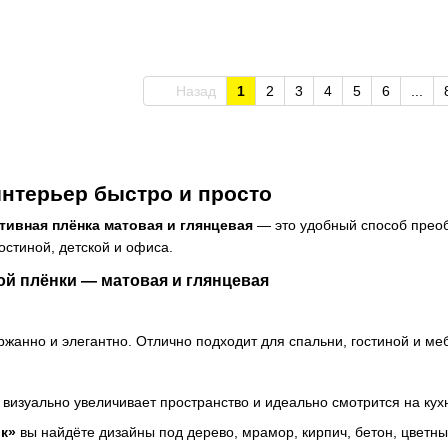
Назад
1
2
3
4
5
6
...
нтерьер быстро и просто
ивная плёнка матовая и глянцевая
— это удобный способ преоб
гостиной, детской и офиса.
ой плёнки — матовая и глянцевая
ержанно и элегантно. Отлично подходит для спальни, гостиной и ме
 визуально увеличивает пространство и идеально смотрится на кухн
к»
вы найдёте дизайны под дерево, мрамор, кирпич, бетон, цветны