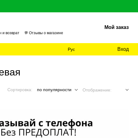
Мой заказ
н и возврат
💬 Отзывы о магазине
026
🏢 О нас
📊 Аудит
Вход
Рус
евая
Сортировка:
по популярности
Отображение: