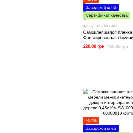
Заводской клей
Сертификат качества
Артикул: BS-00002402
Самоклеящаяся пленка
Фольгированная Ламин
(с Защитой от Царапин
220.00 грн
400.00 грн
−32%
Заводской клей