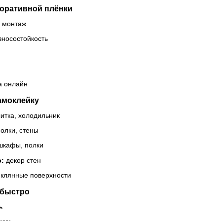
оративной плёнки
 монтаж
зносостойкость
а онлайн
амоклейку
итка, холодильник
олки, стены
шкафы, полки
р:
декор стен
еклянные поверхности
 быстро
ь