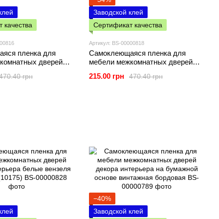
клей
Заводской клей
 качества
Сертификат качества
000816
Артикул: BS-00000818
яся пленка для
Самоклеющаяся пленка для
комнатных дверей
мебели межкомнатных дверей
ерьера желтый мрамор
декора интерьера детская,
215.00 грн
470.40 грн
470.40 грн
W-00000816
Мишка 0,45х10м SW-00000818
−40%
клей
Заводской клей