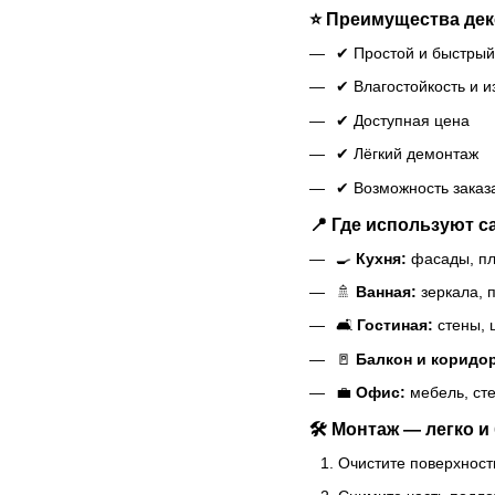
⭐ Преимущества дек
✔ Простой и быстрый
✔ Влагостойкость и и
✔ Доступная цена
✔ Лёгкий демонтаж
✔ Возможность заказ
📍 Где используют с
🍳
Кухня:
фасады, пл
🚿
Ванная:
зеркала, п
🛋
Гостиная:
стены, 
🚪
Балкон и коридо
💼
Офис:
мебель, ст
🛠 Монтаж — легко и
Очистите поверхност