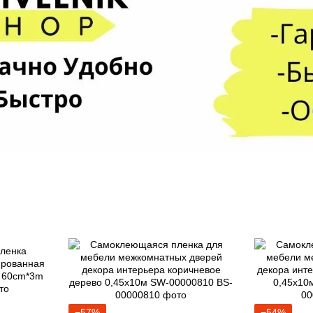
−57%
−54%