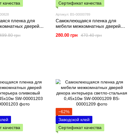
 качества
Сертификат качества
000828
Артикул: BS-00000789
яся пленка для
Самоклеющаяся пленка для
комнатных дверей
мебели межкомнатных дверей
ерьера белые вензеля
декора интерьера на бумажной
280.00 грн
499.80 грн
470.40 грн
0175)
основе винтажная бордовая
−62%
клей
Заводской клей
 качества
Сертификат качества