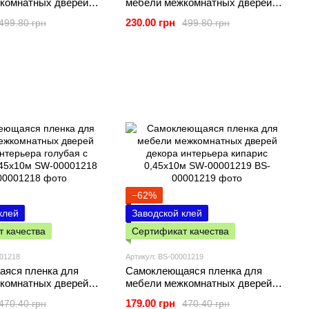
комнатных дверей
мебели межкомнатных дверей
ерьера малахитовый
декора интерьера нефритовый
230.00 грн
499.80 грн
499.80 грн
отые соты 0,45х10м
мрамор серебрянные соты
−62%
клей
Заводской клей
 качества
Сертификат качества
001218
Артикул: BS-00001219
яся пленка для
Самоклеющаяся пленка для
комнатных дверей
мебели межкомнатных дверей
рьера голубая с
декора интерьера кипарис
179.00 грн
470.40 грн
470.40 грн
45х10м SW-00001218
0,45х10м SW-00001219