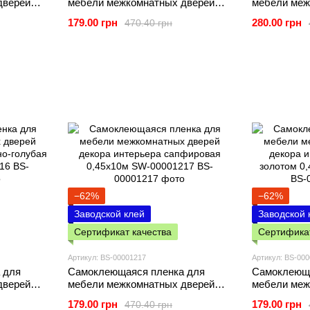
дверей
мебели межкомнатных дверей
мебели меж
й шифер
декора интерьера белый дым
декора инт
179.00 грн
280.00 грн
470.40 грн
0,45х10м SW-00001211
мрамор зол
−62%
−62%
Заводской клей
Заводской 
Сертификат качества
Сертификат
Артикул: BS-00001217
Артикул: BS-00
 для
Самоклеющаяся пленка для
Самоклеюща
дверей
мебели межкомнатных дверей
мебели меж
но-
декора интерьера сапфировая
декора инте
179.00 грн
179.00 грн
470.40 грн
0001216
0,45х10м SW-00001217
золотом 0,