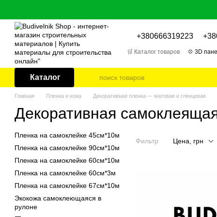
Перейти к основному контенту
+380666319223
+38
🛒 Каталог товаров
💠 3D пане
🎁 Отзывы о товарах
📌 Бл
Каталог
Главная
Пленка и кожа
Декоративная пленка — матовая и глянцевая
Декоративная самоклеящая
Пленка на самоклейке 45см*10м
Фильтр
Цена, грн
Пленка на самоклейке 90см*10м
Пленка на самоклейке 60см*10м
Пленка на самоклейке 60см*3м
Пленка на самоклейке 67см*10м
Экокожа самоклеющаяся в
рулоне