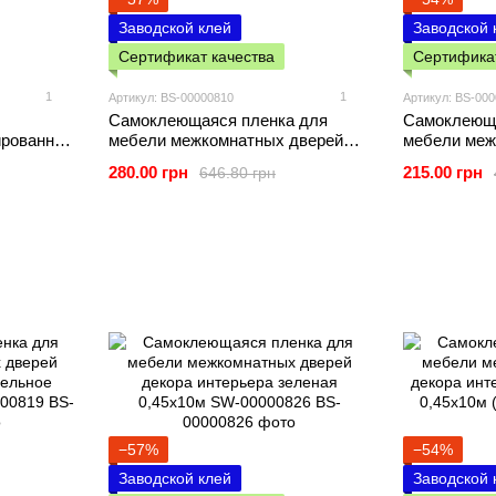
Заводской клей
Заводской 
Сертификат качества
Сертификат
1
1
Артикул: BS-00000810
Артикул: BS-00
Самоклеющаяся пленка для
Самоклеюща
ированная
мебели межкомнатных дверей
мебели меж
) 60cm*3m
декора интерьера коричневое
декора инт
280.00 грн
215.00 грн
646.80 грн
дерево 0,45х10м SW-00000810
0,45х10м S
−57%
−54%
Заводской клей
Заводской 