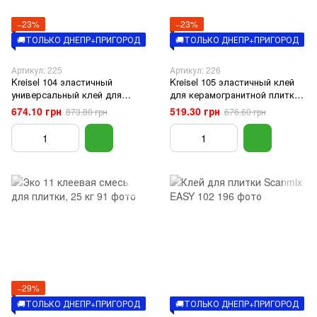
−23%
−23%
🚚ТОЛЬКО ДНЕПР+ПРИГОРОД
🚚ТОЛЬКО ДНЕПР+ПРИГОРОД
Артикул: 225
Артикул: 226
Kreisel 104 эластичный
Kreisel 105 эластичный клей
универсальный клей для
для керамогранитной плитки
плитки, 25 кг
и пр.камня, 25 кг
674.10 грн
519.30 грн
873.80 грн
676.60 грн
−29%
🚚ТОЛЬКО ДНЕПР+ПРИГОРОД
🚚ТОЛЬКО ДНЕПР+ПРИГОРОД