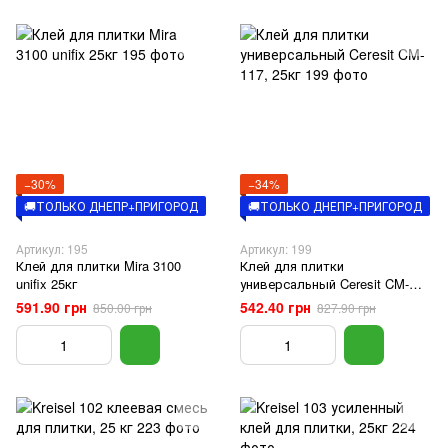
−30%
−34%
🚚ТОЛЬКО ДНЕПР+ПРИГОРОД
🚚ТОЛЬКО ДНЕПР+ПРИГОРОД
Артикул: 195
Артикул: 199
Клей для плитки Mira 3100
Клей для плитки
unifix 25кг
универсальный Ceresit CM-
117, 25кг
591.90 грн
542.40 грн
850.00 грн
827.90 грн