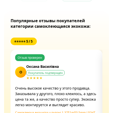
Популярные отзывы покупателей
категории самоклеющаяся экокожа:
⭐⭐⭐⭐⭐ 5 / 5
Отзыв проверен
От
Оксана Василівна
О
Покупатель подтверждён
★★★★★
Очень высокое качество у этого продавца.
Кач
Заказывала у другого, плохо клеилось, а здесь
уро
цена та же, а качество просто супер. Экокожа
вре
легко монтируется и выглядит красиво.
под
Самоклеюча екошкіра у рулоні 1.37*1m*0.5mm LIGHT
Сам