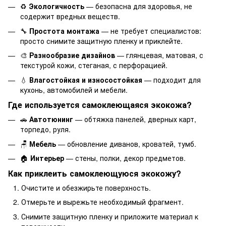
♻️
Экологичность
— безопасна для здоровья, не
содержит вредных веществ.
🔧
Простота монтажа
— не требует специалистов:
просто снимите защитную пленку и приклейте.
🎨
Разнообразие дизайнов
— глянцевая, матовая, с
текстурой кожи, стеганая, с перфорацией.
💧
Влагостойкая и износостойкая
— подходит для
кухонь, автомобилей и мебели.
Где используется самоклеющаяся экокожа?
🚗
Автотюнинг
— обтяжка панелей, дверных карт,
торпедо, руля.
🪑
Мебель
— обновление диванов, кроватей, тумб.
🏠
Интерьер
— стены, полки, декор предметов.
Как приклеить самоклеющуюся экокожу?
Очистите и обезжирьте поверхность.
Отмерьте и вырежьте необходимый фрагмент.
Снимите защитную пленку и приложите материал к