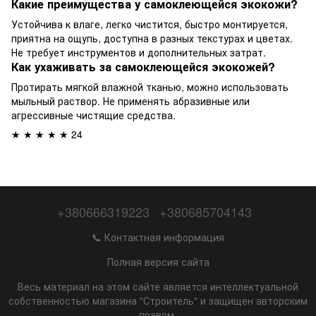
Какие преимущества у самоклеющейся экокожи?
Устойчива к влаге, легко чистится, быстро монтируется,
приятна на ощупь, доступна в разных текстурах и цветах.
Не требует инструментов и дополнительных затрат.
Как ухаживать за самоклеющейся экокожей?
Протирать мягкой влажной тканью, можно использовать
мыльный раствор. Не применять абразивные или
агрессивные чистящие средства.
★ ★ ★ ★ ★ 24
+380666319223
+380685704143
📞 Контактная информация
Полная версия сайта
Весь материал на этом сайте является интеллектуальной
собственностью магазина "Строитель" и защищен авторским
правом.