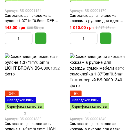
Артикул: BS-00001154
Артикул: BS-00001170
Самоклеющая экокожа в
Самоклеющаяся экокожа
рулоне 1.37*1m*0.5mm DEEP
кожзам в рулоне для одежды
GREY
сумок мебели авто
448.00 грн
1 010.00 грн
608.58 грн
1 217.16 грн
самоклейка 1.37*3m*0.5mm
BEIGE
−34%
−9%
Заводской клей
Заводской клей
Сертификат качества
Сертификат качества
3
1
Артикул: BS-00001332
Артикул: BS-00001340
Самоклеющая экокожа в
Самоклеющаяся экокожа
рулоне 1.37*1m*0.5mm LIGHT
кожзам в рулоне для одежды