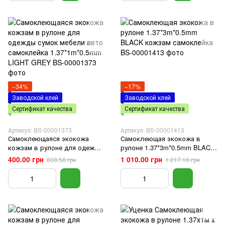
−34%
−17%
Заводской клей
Заводской клей
Сертификат качества
Сертификат качества
Артикул: BS-00001373
Артикул: BS-00001413
Самоклеющаяся экокожа
Самоклеющая экокожа в
кожзам в рулоне для одежды
рулоне 1.37*3m*0.5mm BLACK
сумок мебели авто
кожзам самоклейка
400.00 грн
1 010.00 грн
608.58 грн
1 217.16 грн
самоклейка 1.37*1m*0.5mm
LIGHT GREY