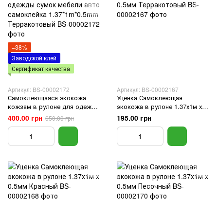
−38%
Заводской клей
Сертификат качества
Артикул: BS-00002172
Артикул: BS-00002167
Самоклеющаяся экокожа
Уценка Самоклеющая
кожзам в рулоне для одежды
экокожа в рулоне 1.37х1м х
сумок мебели авто
0.5мм Терракотовый
400.00 грн
195.00 грн
650.00 грн
самоклейка 1.37*1m*0.5mm
Терракотовый