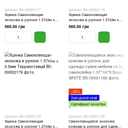
Артикул: BS-00002177
Артикул: BS-00002178
Уценка Самоклеющая
Уценка Самоклеющая
экокожа в рулоне 1.37х3м х
экокожа в рулоне 1.37х3м х
0.5мм Красный
0.5мм Песочный
585.00 грн
585.00 грн
−26%
Заводской клей
Сертификат качества
Артикул: BS-00002179
Артикул: BS-00001166
Уценка Самоклеющая
Самоклеющаяся экокожа
экокожа в рулоне 1.37х3м х
кожзам в рулоне для одежды