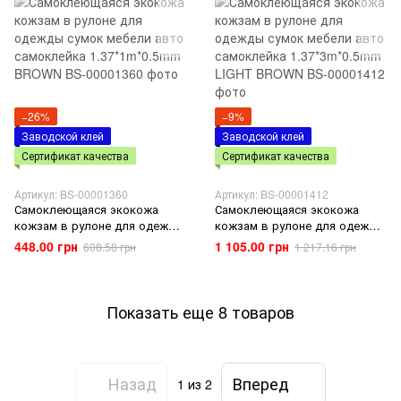
−26%
−9%
Заводской клей
Заводской клей
Сертификат качества
Сертификат качества
Артикул: BS-00001360
Артикул: BS-00001412
Самоклеющаяся экокожа
Самоклеющаяся экокожа
кожзам в рулоне для одежды
кожзам в рулоне для одежды
сумок мебели авто
сумок мебели авто
448.00 грн
1 105.00 грн
608.58 грн
1 217.16 грн
самоклейка 1.37*1m*0.5mm
самоклейка 1.37*3m*0.5mm
BROWN
LIGHT BROWN
Показать еще 8 товаров
Назад
Вперед
1
из 2