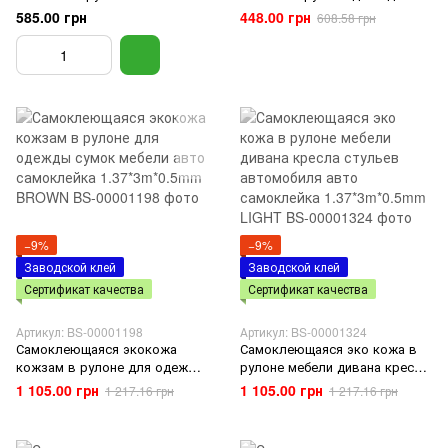
0.5мм Терракотовый
сумок мебели авто
585.00 грн
448.00 грн
608.58 грн
самоклейка 1.37*1m*0.5mm
WHITE
−9%
−9%
Заводской клей
Заводской клей
Сертификат качества
Сертификат качества
Артикул: BS-00001198
Артикул: BS-00001324
Самоклеющаяся экокожа
Самоклеющаяся эко кожа в
кожзам в рулоне для одежды
рулоне мебели дивана кресла
сумок мебели авто
стульев автомобиля авто
1 105.00 грн
1 105.00 грн
1 217.16 грн
1 217.16 грн
самоклейка 1.37*3m*0.5mm
самоклейка 1.37*3m*0.5mm
BROWN
LIGHT