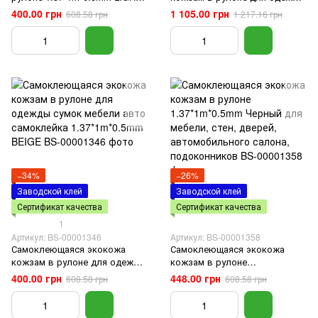
BROWN
сумок мебели авто
400.00 грн
1 105.00 грн
608.58 грн
1 217.16 грн
самоклейка 1.37*3m*0.5mm
Темно-серый
−34%
−26%
Заводской клей
Заводской клей
Сертификат качества
Сертификат качества
1
Артикул: BS-00001346
Артикул: BS-00001358
Самоклеющаяся экокожа
Самоклеющаяся экокожа
кожзам в рулоне для одежды
кожзам в рулоне
сумок мебели авто
1.37*1m*0.5mm Черный для
400.00 грн
448.00 грн
608.58 грн
608.58 грн
самоклейка 1.37*1m*0.5mm
мебели, стен, дверей,
BEIGE
автомобильного салона,
подоконников