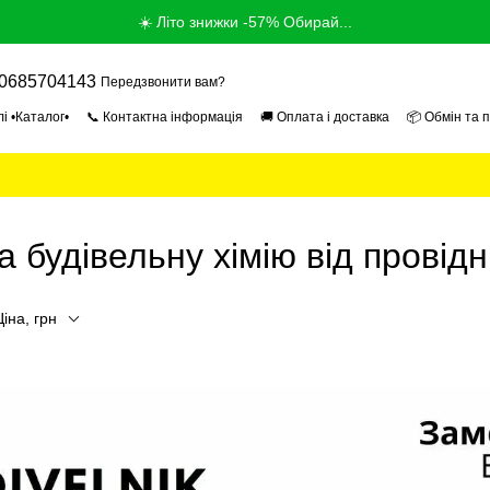
☀️ Літо знижки -57% Обирай...
0685704143
Передзвонити вам?
і •Каталог•
📞 Контактна інформація
🚚 Оплата і доставка
📦 Обмін та 
ог
📰 Новини
📄 Угода користувача
🎓 Продавець Експерт 2026
🏢 Про
а будівельну хімію від провідн
Ціна, грн