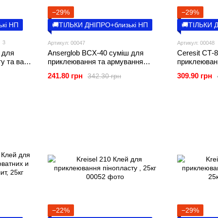
−29%
−29%
ькі НП
🚚ТІЛЬКИ ДНІПРО+близькі НП
🚚ТІЛЬКИ 
3
Артикул: 00047
Артикул: 00048
 для
Anserglob BCХ-40 суміш для
Ceresit CТ-
у та вати,
приклеювання та армування
приклеюван
пінопласту та вати, 25кг
пінополісти
241.80 грн
309.90 грн
342.30 грн
−22%
−29%