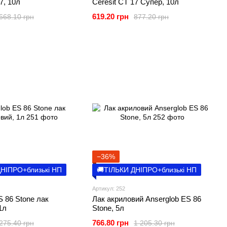
7, 10л
Ceresit CT 17 Супер, 10л
619.20 грн
668.10 грн
877.20 грн
−36%
ДНІПРО+близькі НП
🚚ТІЛЬКИ ДНІПРО+близькі НП
Артикул: 252
S 86 Stone лак
Лак акриловий Anserglob ES 86
1л
Stone, 5л
766.80 грн
275.40 грн
1 205.30 грн