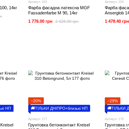
Артикул: 103
Артикул: 104
100, 14кг
Фарба фасадна латексна MGF
Фарба фаса
Fassadenfarbe M 90, 14кг
Anserglob 14
рн
1 776.00 грн
1 478.40 грн
2 428.00 грн
−20%
−29%
ькі НП
🚚ТІЛЬКИ ДНІПРО+близькі НП
🚚ТІЛЬКИ 
Артикул: 177
Артикул: 179
Kreisel
Грунтовка бетонконтакт Kreisel
Грунтовка г