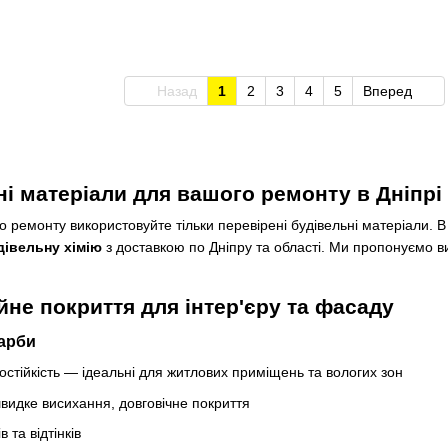
Назад
1
2
3
4
5
Вперед
ні матеріали для вашого ремонту в Дніпрі
го ремонту використовуйте тільки перевірені будівельні матеріали. 
дівельну хімію
з доставкою по Дніпру та області. Ми пропонуємо ви
йне покриття для інтер'єру та фасаду
арби
гостійкість — ідеальні для житлових приміщень та вологих зон
швидке висихання, довговічне покриття
 та відтінків