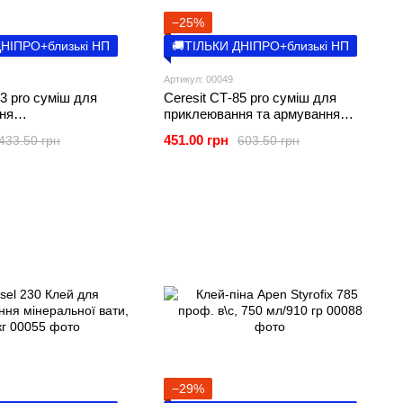
−25%
ДНІПРО+близькі НП
🚚ТІЛЬКИ ДНІПРО+близькі НП
Артикул: 00049
83 pro суміш для
Ceresit CТ-85 pro суміш для
ня
приклеювання та армування
рольних плит, 27кг
пінополістирольних плит, 27кг
451.00 грн
433.50 грн
603.50 грн
−29%