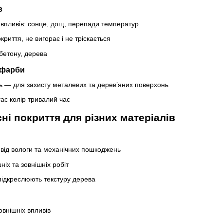
в
х впливів: сонце, дощ, перепади температур
криття, не вигорає і не тріскається
 бетону, дерева
і фарби
сть — для захисту металевих та дерев’яних поверхонь
гає колір тривалий час
сні покриття для різних матеріалів
від вологи та механічних пошкоджень
ніх та зовнішніх робіт
 підкреслюють текстуру дерева
зовнішніх впливів