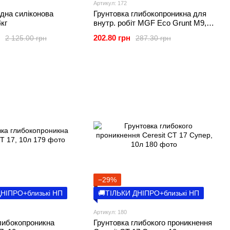
Артикул: 172
дна силіконова
Грунтовка глибокопроникна для
кг
внутр. робіт MGF Eco Grunt M9,
10л
202.80 грн
2 125.00 грн
287.30 грн
−29%
ДНІПРО+близькі НП
🚚ТІЛЬКИ ДНІПРО+близькі НП
Артикул: 180
либокопроникна
Грунтовка глибокого проникнення