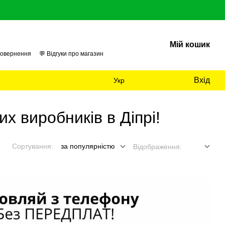
Мій кошик
повернення
💬 Відгуки про магазин
 нас
📊 Аудит
Вхід
Укр
их виробників в Діпрі!
Сортування:
за популярністю
Відображення: