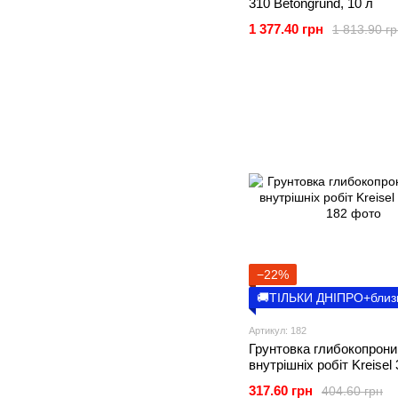
310 Betongrund, 10 л
1 377.40 грн
1 813.90 г
−22%
🚚ТІЛЬКИ ДНІПРО+близ
Артикул: 182
Грунтовка глибокопрони
внутрішніх робіт Kreisel
317.60 грн
404.60 грн