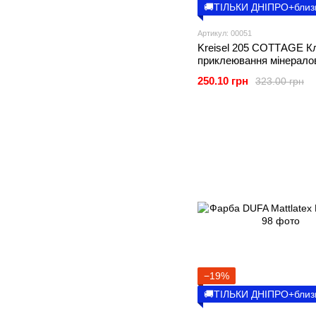
🚚ТІЛЬКИ ДНІПРО+близ
Артикул: 00051
Kreisel 205 СОТТAGE К
приклеювання мінерало
пінополістирольних плит
250.10 грн
323.00 грн
−19%
🚚ТІЛЬКИ ДНІПРО+близ