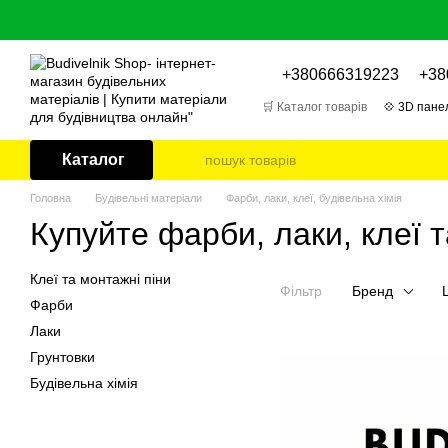
Перейти до основного контенту
+380666319223
+38
🛒 Каталог товарів
💠 3D панел
🎁 Відгуки про товари
📌 Бл
Каталог
Головна
Будівельні матеріали
Фарби, лаки, клеї, будівельна хімія
Купуйте фарби, лаки, клеї т
Клеї та монтажні піни
Фільтр
Бренд
Фарби
Лаки
Грунтовки
Будівельна хімія