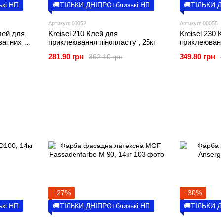
ькі НП
🚚ТІЛЬКИ ДНІПРО+близькі НП
🚚ТІЛЬКИ 
Артикул: 00052
Артикул: 00055
лей для
Kreisel 210 Клей для
Kreisel 230
ватних и
приклеювання пінопласту , 25кг
приклеюванн
, 25кг
25кг
281.90 грн
349.80 грн
362.10 грн
−27%
−30%
ькі НП
🚚ТІЛЬКИ ДНІПРО+близькі НП
🚚ТІЛЬКИ 