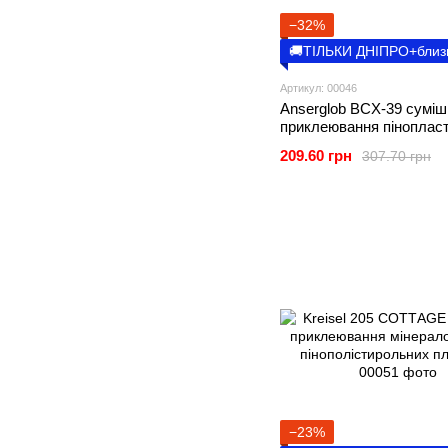
−32%
🚚ТІЛЬКИ ДНІПРО+близ
Артикул: 00046
Anserglob BCХ-39 суміш
приклеювання пінопласт
25кг
209.60 грн
307.70 грн
−23%