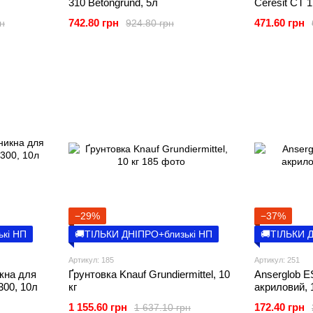
310 Betongrund, 5л
Ceresit CT 1
742.80 грн
471.60 грн
рн
924.80 грн
−29%
−37%
ькі НП
🚚ТІЛЬКИ ДНІПРО+близькі НП
🚚ТІЛЬКИ 
Артикул: 185
Артикул: 251
кна для
Ґрунтовка Knauf Grundiermittel, 10
Anserglob E
 300, 10л
кг
акриловий, 
1 155.60 грн
172.40 грн
1 637.10 грн