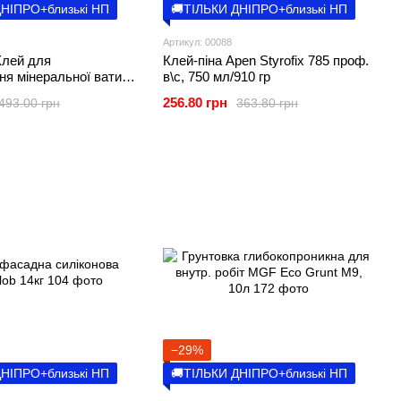
ДНІПРО+близькі НП
🚚ТІЛЬКИ ДНІПРО+близькі НП
Артикул: 00088
 Клей для
Клей-піна Apen Styrofix 785 проф.
я мінеральної вати,
в\с, 750 мл/910 гр
256.80 грн
493.00 грн
363.80 грн
−29%
ДНІПРО+близькі НП
🚚ТІЛЬКИ ДНІПРО+близькі НП