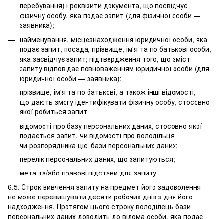
перебування) і реквізити документа, що посвідчує
фізичну особу, яка подає запит (для фізичної особи —
заявника);
найменування, місцезнаходження юридичної особи, яка
подає запит, посада, прізвище, ім'я та по батькові особи,
яка засвідчує запит; підтвердження того, що зміст
запиту відповідає повноваженням юридичної особи (для
юридичної особи — заявника);
прізвище, ім'я та по батькові, а також інші відомості,
що дають змогу ідентифікувати фізичну особу, стосовно
якої робиться запит;
відомості про базу персональних даних, стосовно якої
подається запит, чи відомості про володільця
чи розпорядника цієї бази персональних даних;
перелік персональних даних, що запитуються;
мета та/або правові підстави для запиту.
6.5. Строк вивчення запиту на предмет його задоволення
не може перевищувати десяти робочих днів з дня його
надходження. Протягом цього строку володілець бази
персональних даних доводить до відома особи, яка подає