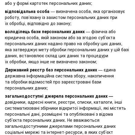
або у формі картотек персональних даних;
відповідальна особа
— визначена особа, яка організовує
роботу, пов’язану із захистом персональних даних при
їх обробці, відповідно до закону;
володілець бази персональних даних
— фізична або
юридична особа, якій законом або за згодою суб’єкта
персональних даних надано право на обробку цих даних,
яка затверджує мету обробки персональних даних у цій базі
даних, встановлює склад цих даних та процедури
їх обробки, якщо інше не визначено законом;
Державний реєстр баз персональних даних
— єдина
державна інформаційна система збору, накопичення
та обробки відомостей про зареєстровані бази
персональних даних;
загальнодоступні джерела персональних даних —
довідники, адресні книги, реєстри, списки, каталоги, інші
систематизовані збірники відкритої інформації, які містять
персональні дані, розміщені та опубліковані з відома
суб’єкта персональних даних. Не вважаються
загальнодоступними джерелами персональних даних
соціальні мережі та інтернет-ресурси, в яких суб’єкт