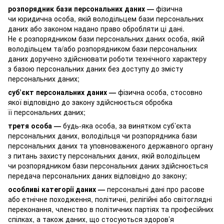
розпорядник бази персональних даних —
фізична
чи юридична особа, якій володільцем бази персональних
даних або законом надано право обробляти ці дані.
Не є розпорядником бази персональних даних особа, якій
володільцем та/або розпорядником бази персональних
даних доручено здійснювати роботи технічного характеру
з базою персональних даних без доступу до змісту
персональних даних;
суб’єкт персональних даних —
фізична особа, стосовно
якої відповідно до закону здійснюється обробка
її персональних даних;
третя особа —
будь-яка особа, за винятком суб’єкта
персональних даних, володільця чи розпорядника бази
персональних даних та уповноваженого державного органу
з питань захисту персональних даних, якій володільцем
чи розпорядником бази персональних даних здійснюється
передача персональних даних відповідно до закону;
особливі категорії даних —
персональні дані про расове
або етнічне походження, політичні, релігійні або світоглядні
переконання, членство в політичних партіях та професійних
спілках, а також даних, що стосуються здоров’я