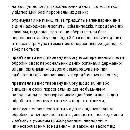
на доступ до своїх персональних даних, що містяться
у відповідній базі персональних даних;
отримувати не пізніш як за тридцять календарних днів
з дня надходження запиту, крім випадків, передбачених
законом, відповідь про те, чи зберігаються його
персональні дані у відповідній базі персональних даних,
а також отримувати зміст його персональних даних, які
зберігаються;
пред'являти вмотивовану вимогу із запереченням проти
обробки своїх персональних даних органами державної
влади, органами місцевого самоврядування при
здійсненні їхніх повноважень, передбачених законом;
пред'являти вмотивовану вимогу щодо зміни або
знищення своїх персональних даних будь-яким
володільцем та розпорядником цієї бази, якщо ці дані
обробляються незаконно чи є недостовірними;
на захист своїх персональних даних від незаконної
обробки та випадкової втрати, знищення, пошкодження
у зв'язку з умисним приховуванням, ненаданням
чи несвоєчасним їх наданням, а також на захист від