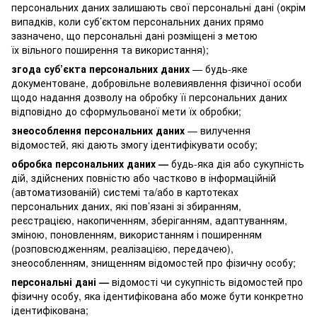
персональних даних залишають свої персональні дані (окрім
випадків, коли суб’єктом персональних даних прямо
зазначено, що персональні дані розміщені з метою
їх вільного поширення та використання);
згода суб’єкта персональних даних
— будь-яке
документоване, добровільне волевиявлення фізичної особи
щодо надання дозволу на обробку її персональних даних
відповідно до сформульованої мети їх обробки;
знеособлення персональних даних
— вилучення
відомостей, які дають змогу ідентифікувати особу;
обробка персональних даних —
будь-яка дія або сукупність
дій, здійснених повністю або частково в інформаційній
(автоматизованій) системі та/або в картотеках
персональних даних, які пов’язані зі збиранням,
реєстрацією, накопиченням, зберіганням, адаптуванням,
зміною, поновленням, використанням і поширенням
(розповсюдженням, реалізацією, передачею),
знеособленням, знищенням відомостей про фізичну особу;
персональні дані —
відомості чи сукупність відомостей про
фізичну особу, яка ідентифікована або може бути конкретно
ідентифікована;