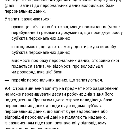
(далі — запит) до персональних даних володільцю бази
персональних даних.
У запиті зазначаються:
прізвище, ім'я та по батькові, місце проживання (місце
перебування) і реквізити документа, що посвідчує особу
суб’єкта персональних даних;
інші відомості, що дають змогу ідентифікувати особу
суб’єкта персональних даних;
відомості про базу персональних даних, стосовно якої
подається запит, чи відомості про володільця
чи розпорядника цієї бази;
перелік персональних даних, що запитуються.
9.4. Строк вивчення запиту на предмет його задоволення
не може перевищувати десяти робочих днів з дня його
надходження. Протягом цього строку володілець бази
персональних даних доводить до відома суб’єкта
персональних даних, що запит буде задоволене або
відповідні персональні дані не підлягають наданню,
із зазначенням підстави, визначеної у відповідному
нормативно-правовому акті.