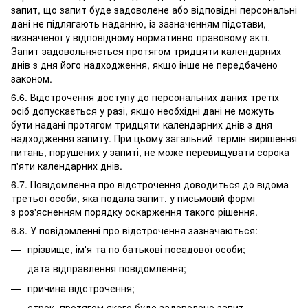
запит, що запит буде задоволене або відповідні персональні
дані не підлягають наданню, із зазначенням підстави,
визначеної у відповідному нормативно-правовому акті.
Запит задовольняється протягом тридцяти календарних
днів з дня його надходження, якщо інше не передбачено
законом.
6.6. Відстрочення доступу до персональних даних третіх
осіб допускається у разі, якщо необхідні дані не можуть
бути надані протягом тридцяти календарних днів з дня
надходження запиту. При цьому загальний термін вирішення
питань, порушених у запиті, не може перевищувати сорока
п'яти календарних днів.
6.7. Повідомлення про відстрочення доводиться до відома
третьої особи, яка подала запит, у письмовій формі
з роз'ясненням порядку оскарження такого рішення.
6.8. У повідомленні про відстрочення зазначаються:
прізвище, ім'я та по батькові посадової особи;
дата відправлення повідомлення;
причина відстрочення;
строк, протягом якого буде задоволено запит.