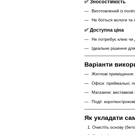
✅ Зносостійкість
Виготовлений із полі
Не боїться вологи та
✅ Доступна ціна
Не потребує клею чи 
Ідеальне рішення для 
Варіанти викор
Житлові приміщення: с
Офіси: приймальні, п
Магазини: виставкові 
Події: короткостроков
Як укладати са
Очистіть основу (бет