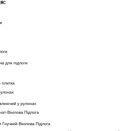
я:
и
ча для підлоги
 плитка
оклеючий у рулонах
Гнучкий-Вінілова Підлога