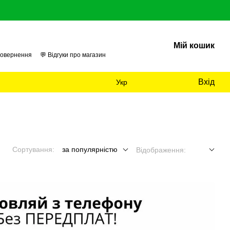
Мій кошик
повернення
💬 Відгуки про магазин
 нас
📊 Аудит
Вхід
Укр
Сортування:
за популярністю
Відображення: