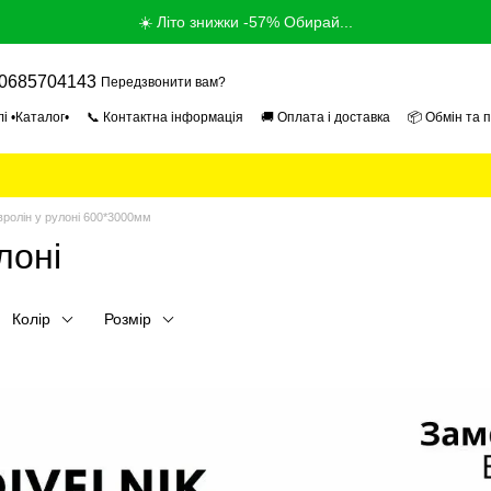
☀️ Літо знижки -57% Обирай...
0685704143
Передзвонити вам?
і •Каталог•
📞 Контактна інформація
🚚 Оплата і доставка
📦 Обмін та 
ог
📰 Новини
📄 Угода користувача
🎓 Продавець Експерт 2026
🏢 Про
овролін у рулоні 600*3000мм
лоні
Колір
Розмір