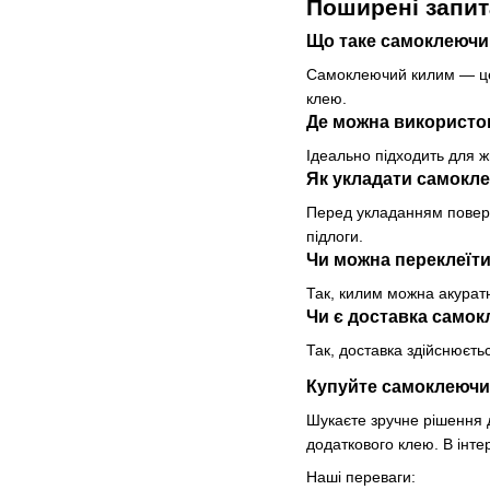
Поширені запит
Що таке самоклеючи
Самоклеючий килим — це 
клею.
Де можна використо
Ідеально підходить для ж
Як укладати самокле
Перед укладанням поверхн
підлоги.
Чи можна переклеїт
Так, килим можна акуратн
Чи є доставка самок
Так, доставка здійснюєтьс
Купуйте самоклеючий
Шукаєте зручне рішення 
додаткового клею. В інте
Наші переваги: