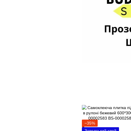
−35%
Заводський клей