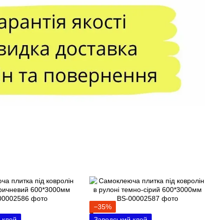
−35%
 клей
Заводський клей