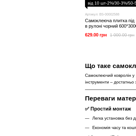
від 10 шт-2%/30-3%/50
Артикул: BS-00002588
Самоклеюча плитка під 
в рулоні чорний 600*30
629.00 грн
1 000.00 грн
Що таке самокл
Самоклеючий ковролін у р
інструменти – достатньо 
Переваги матер
✅ Простий монтаж
Легка установка без д
Економія часу та кошт