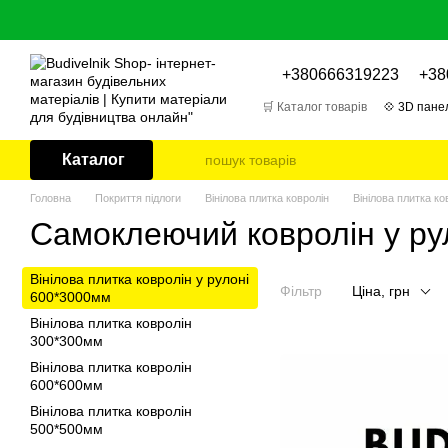
Перейти до основного контенту
+380666319223
+38
🛒 Каталог товарів
💠 3D панел
🎁 Відгуки про товари
📌 Бл
Каталог
Головна
Покриття підлоги
Вінілова плитка ковролін
Вінілова плитка к
Самоклеючий ковролін у ру
Вінілова плитка ковролін у рулоні
Фільтр
Ціна, грн
600*3000мм
Вінілова плитка ковролін
300*300мм
Вінілова плитка ковролін
600*600мм
Вінілова плитка ковролін
500*500мм