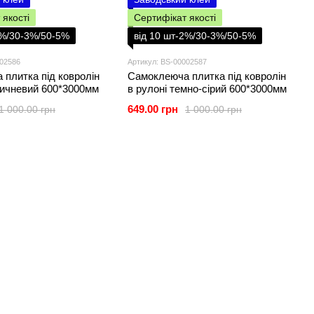
 якості
Сертифікат якості
2%/30-3%/50-5%
від 10 шт-2%/30-3%/50-5%
002586
Артикул: BS-00002587
плитка під ковролін
Самоклеюча плитка під ковролін
ричневий 600*3000мм
в рулоні темно-сірий 600*3000мм
649.00 грн
1 000.00 грн
1 000.00 грн