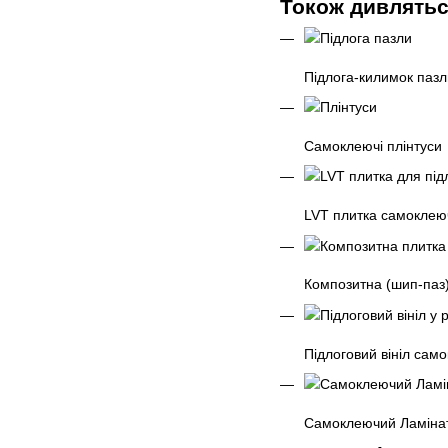
Токож дивлятьс
Підлога-килимок пазл
Самоклеючі плінтуси
LVT плитка самоклею
Композитна (шип-паз)
Підлоговий вініл сам
Самоклеючий Ламінат 