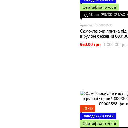
Сертифікат якості
від 10 шт-2%/30-3%/50
Артикул: BS-00002583
Самоклеюча плитка під 
в рулоні бежевий 600*3
SW-00002583
650.00 грн
1 000.00 грн
−37%
Заводський клей
Сертифікат якості