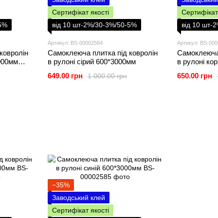
Сертифікат якості
Сертифікат
-5%
від 10 шт-2%/30-3%/50-5%
від 10 шт-
Артикул: BS-00002584
Артикул: BS-00
ковролін
Самоклеюча плитка під ковролін
Самоклеюча 
000мм
в рулоні сірий 600*3000мм
в рулоні ко
649.00 грн
650.00 грн
1 000.00 грн
−35%
Заводський клей
Сертифікат якості