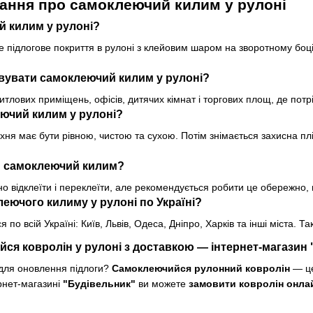
ання про самоклеючий килим у рулоні
й килим у рулоні?
підлогове покриття в рулоні з клейовим шаром на зворотному боці,
вувати самоклеючий килим у рулоні?
итлових приміщень, офісів, дитячих кімнат і торгових площ, де потр
ючий килим у рулоні?
я має бути рівною, чистою та сухою. Потім знімається захисна плі
и самоклеючий килим?
о відклеїти і переклеїти, але рекомендується робити це обережно,
леючого килиму у рулоні по Україні?
я по всій Україні: Київ, Львів, Одеса, Дніпро, Харків та інші міста. 
ся ковролін у рулоні з доставкою — інтернет-магазин
для оновлення підлоги?
Самоклеючийся рулонний ковролін
— це
рнет-магазині
"Будівельник"
ви можете
замовити ковролін онла