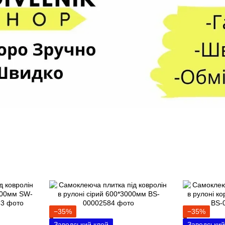
−35%
−35%
Заводський клей
Заводський