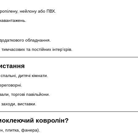
пропілену, нейлону або ПВХ.
 навантажень.
додаткового обладнання.
тимчасових та постійних інтер’єрів.
истання
пальні, дитячі кімнати.
ереговорні.
зали, торгові павільйони.
і заходи, виставки.
моклеючий ковролін?
он, плитка, фанера).