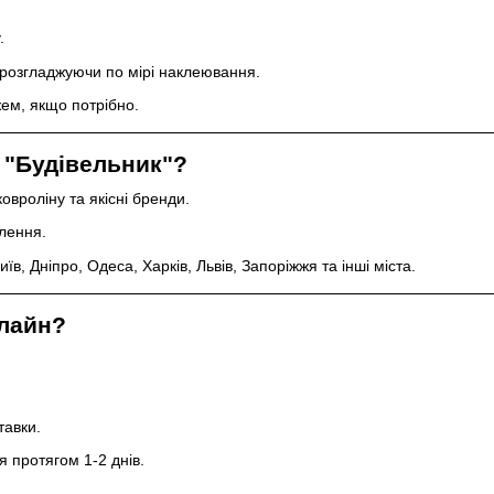
.
 розгладжуючи по мірі наклеювання.
ем, якщо потрібно.
 "Будівельник"?
ковроліну
та якісні бренди.
лення.
иїв, Дніпро, Одеса, Харків, Львів, Запоріжжя та інші міста.
лайн?
тавки.
я протягом 1-2 днів.