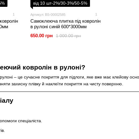
-5%
від 10 шт-2%/30-3%/50-5%
1
1
Артикул: BS-00002585
ковролін
Самоклеюча плитка під ковролін
00мм
в рулоні синій 600*3000мм
650.00 грн
1 000.00 грн
еючий ковролін в рулоні?
улоні – це сучасне покриття для підлоги, яке вже має клейову осно
зняти захисну плівку й наклеїти покриття на чисту поверхню.
іалу
опомоги спеціаліста.
ів.