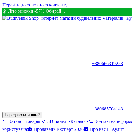
Перейти до основного контенту
☀️ Літо знижки -57% Обирай...
+380666319223
+380685704143
Передзвонити вам?
🛒 Каталог товарів
💠 3D панелі •Каталог•
📞 Контактна інформ
користувача
🎓 Продавець Експерт 2026
🏢 Про нас
📊 Аудит