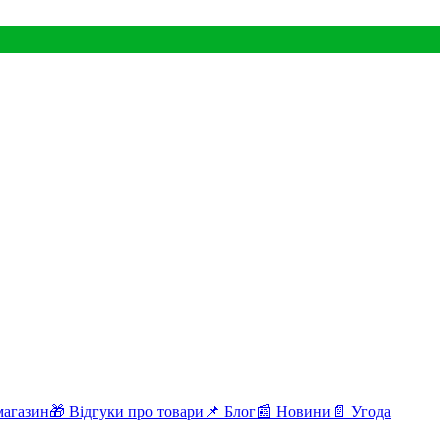
магазин
🎁 Відгуки про товари
📌 Блог
📰 Новини
📄 Угода