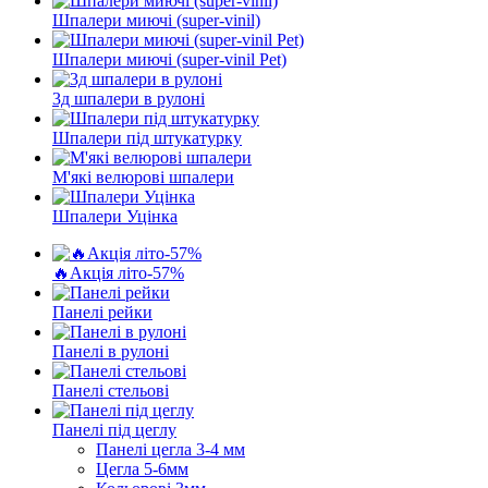
Шпалери миючі (super-vinil)
Шпалери миючі (super-vinil Pet)
3д шпалери в рулоні
Шпалери під штукатурку
М'які велюрові шпалери
Шпалери Уцінка
🔥Акція літо-57%
Панелі рейки
Панелі в рулоні
Панелі стельові
Панелі під цеглу
Панелі цегла 3-4 мм
Цегла 5-6мм