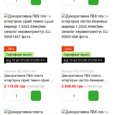
−28%
−24%
Сертифікат якості
Сертифікат якості
від 10 шт-2%/30-3%/50-5%
від 10 шт-2%/30-3%/50-5%
Артикул: BS-00001407
Артикул: BS-00001408
Декоративна ПВХ плита
Декоративна ПВХ плита
інтер'єрна сірий темно-сірий
інтер'єрна світло-бежевий
мармур 1,22х2,44мх3мм
мармур 1,22х2,44мх3мм
2 119.00 грн
2 649.00 грн
2 923.83 грн
3 498.60 грн
(аналог керамограніту)
(аналог керамограніту)