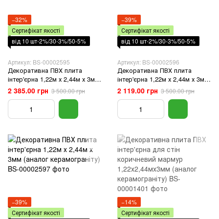
−32%
−39%
Сертифікат якості
Сертифікат якості
від 10 шт-2%/30-3%/50-5%
від 10 шт-2%/30-3%/50-5%
Артикул: BS-00002595
Артикул: BS-00002596
Декоративна ПВХ плита
Декоративна ПВХ плита
інтер'єрна 1,22м х 2,44м х 3мм
інтер'єрна 1,22м х 2,44м х 3мм
(аналог керамограніту)
(аналог керамограніту)
2 385.00 грн
2 119.00 грн
3 500.00 грн
3 500.00 грн
−39%
−14%
Сертифікат якості
Сертифікат якості