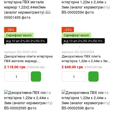
−28%
−24%
Сертифікат якості
Сертифікат якості
від 10 шт-2%/30-3%/50-5%
від 10 шт-2%/30-3%/50-5%
1
Артикул: BS-00001409
Артикул: BS-00002594
Декоративна плита інтер'єрна
Декоративна ПВХ плита
ПВХ металік мармур
інтер'єрна 1,22м х 2,44м х 3мм
1,22х2,44мх3мм (аналог
(аналог керамограніту)
2 119.00 грн
2 649.00 грн
2 923.83 грн
3 500.00 грн
керамограніту)