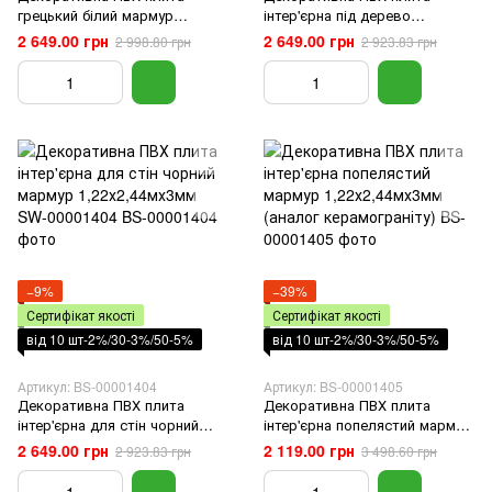
грецький білий мармур
інтер'єрна під дерево
інтерьерна 1,22х2,44мх3мм
1,22х2,44мх3мм (аналог
2 649.00 грн
2 649.00 грн
2 998.80 грн
2 923.83 грн
(аналог керамограніту)
керамограніту)
−9%
−39%
Сертифікат якості
Сертифікат якості
від 10 шт-2%/30-3%/50-5%
від 10 шт-2%/30-3%/50-5%
Артикул: BS-00001404
Артикул: BS-00001405
Декоративна ПВХ плита
Декоративна ПВХ плита
інтер'єрна для стін чорний
інтер'єрна попелястий мармур
мармур 1,22х2,44мх3мм SW-
1,22х2,44мх3мм (аналог
2 649.00 грн
2 119.00 грн
2 923.83 грн
3 498.60 грн
00001404
керамограніту)