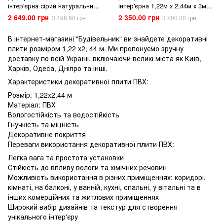
інтер'єрна сірий натуральний
інтер'єрна 1,22м х 2,44м х 3мм
мармур 1,22х2,44мх3мм
(аналог керамограніту)
2 649.00 грн
2 350.00 грн
3 498.60 грн
3 500.00 грн
(аналог керамограніту)
В інтернет-магазині "Будівельник" ви знайдете декоративні
плити розміром 1,22 x2, 44 м. Ми пропонуємо зручну
доставку по всій Україні, включаючи великі міста як Київ,
Харків, Одеса, Дніпро та інші.
Характеристики декоративної плити ПВХ:
Розмір: 1,22x2,44 м
Матеріал: ПВХ
Вологостійкість та водостійкість
Гнучкість та міцність
Декоративне покриття
Переваги використання декоративної плити ПВХ:
Легка вага та простота установки
Стійкість до впливу вологи та хімічних речовин
Можливість використання в різних приміщеннях: коридорі,
кімнаті, на балконі, у ванній, кухні, спальні, у вітальні та в
інших комерційних та житлових приміщеннях
Широкий вибір дизайнів та текстур для створення
унікального інтер'єру