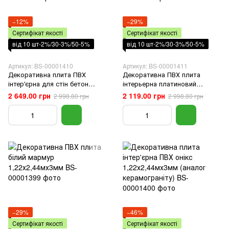
−12%
−29%
Сертифікат якості
Сертифікат якості
від 10 шт-2%/30-3%/50-5%
від 10 шт-2%/30-3%/50-5%
Артикул: BS-00001410
Артикул: BS-00001411
Декоративна плита ПВХ
Декоративна ПВХ плита
інтер'єрна для стін бетон
інтерьерна платиновий
1,22х2,44мх3мм (аналог
мармур 1,22х2,44мх3мм
2 649.00 грн
2 119.00 грн
2 998.80 грн
2 998.80 грн
керамограніту)
(аналог керамограніту)
−29%
−46%
Сертифікат якості
Сертифікат якості