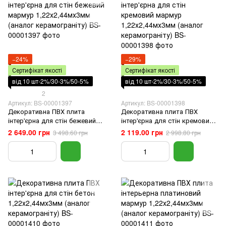
−24%
−29%
Сертифікат якості
Сертифікат якості
від 10 шт-2%/30-3%/50-5%
від 10 шт-2%/30-3%/50-5%
2
Артикул: BS-00001397
Артикул: BS-00001398
Декоративна ПВХ плита
Декоративна плита ПВХ
інтер'єрна для стін бежевий
інтер'єрна для стін кремовий
мармур 1,22х2,44мх3мм
мармур 1,22х2,44мх3мм
2 649.00 грн
2 119.00 грн
3 498.60 грн
2 998.80 грн
(аналог керамограніту)
(аналог керамограніту)