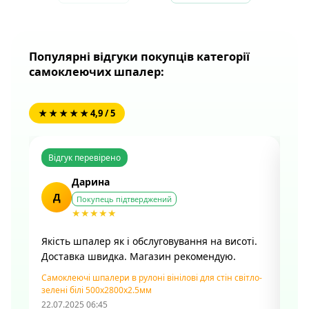
Популярні відгуки покупців категорії
самоклеючих шпалер:
★ ★ ★ ★ ★ 4,9 / 5
Відгук перевірено
Ві
Дарина
Д
Покупець підтверджений
★★★★★
Якість шпалер як і обслуговування на висоті.
Дяк
Доставка швидка. Магазин рекомендую.
Шпа
0,5
Самоклеючі шпалери в рулоні вінілові для стін світло-
зелені білі 500х2800х2.5мм
22.07.2025 06:45