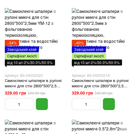
−34%
−40%
Заводський клей
Заводський клей
Сертифікат якості
Сертифікат якості
від 10 шт-2%/30-3%/50-5%
від 10 шт-2%/30-3%/50-5%
Артикул: BS-00002020
Артикул: BS-00002018
Самоклеючі шпалери в рулоні
Самоклеючі шпалери в рулоні
миючі для стін 2800*500*2,5мм
миючі для стін 2800*500*2,5мм
YM-12 з фольгованою
з фольгованою
329.00 грн
329.00 грн
500.00 грн
543.90 грн
термоізоляцією, декоративні
термоізоляцією, декоративні
та водостійкі
та водостійкі