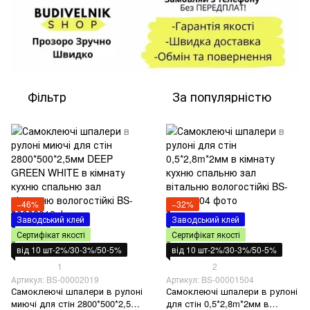
Фільтр
За популярністю
−46%
−32%
Заводський клей
Заводський клей
Сертифікат якості
Сертифікат якості
від 10 шт-2%/30-3%/50-5%
від 10 шт-2%/30-3%/50-5%
1
2
Артикул: BS-00002019
Артикул: BS-00001504
Самоклеючі шпалери в рулоні
Самоклеючі шпалери в рулоні
миючі для стін 2800*500*2,5мм
для стін 0,5*2,8m*2мм в