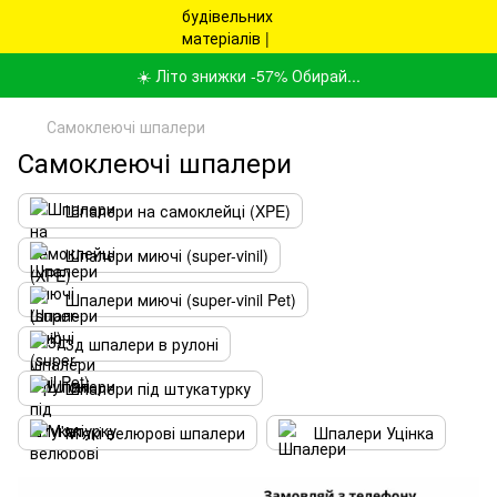
☀️ Літо знижки -57% Обирай...
Самоклеючі шпалери
Самоклеючі шпалери
Шпалери на самоклейці (XPE)
Шпалери миючі (super-vinil)
Шпалери миючі (super-vinil Pet)
3д шпалери в рулоні
Шпалери під штукатурку
М'які велюрові шпалери
Шпалери Уцінка