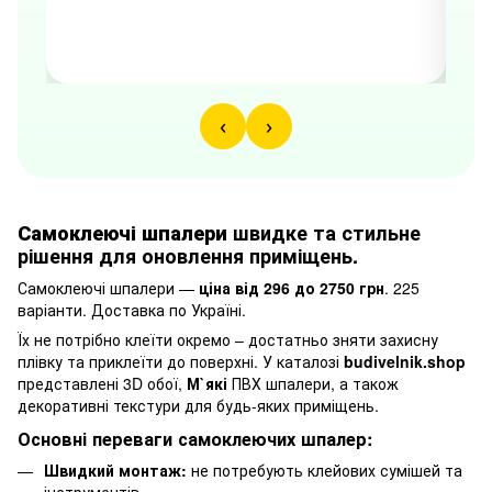
27.0
‹
›
Самоклеючі шпалери
швидке та стильне
рішення для оновлення приміщень.
Самоклеючі шпалери —
ціна від 296 до 2750 грн
. 225
варіанти. Доставка по Україні.
Їх не потрібно клеїти окремо – достатньо зняти захисну
плівку та приклеїти до поверхні. У каталозі
budivelnik.shop
представлені 3D обої,
М`які
ПВХ шпалери, а також
декоративні текстури для будь-яких приміщень.
Основні переваги самоклеючих шпалер:
Швидкий монтаж:
не потребують клейових сумішей та
інструментів.