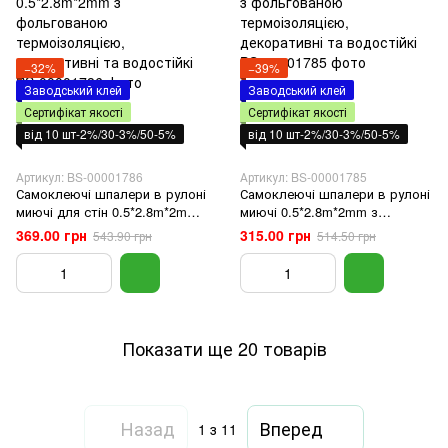
−32%
−39%
Заводський клей
Заводський клей
Сертифікат якості
Сертифікат якості
від 10 шт-2%/30-3%/50-5%
від 10 шт-2%/30-3%/50-5%
Артикул: BS-00001786
Артикул: BS-00001785
Самоклеючі шпалери в рулоні
Самоклеючі шпалери в рулоні
миючі для стін 0.5*2.8m*2mm
миючі 0.5*2.8m*2mm з
з фольгованою
фольгованою
369.00 грн
315.00 грн
543.90 грн
514.50 грн
термоізоляцією, декоративні
термоізоляцією, декоративні
та водостійкі
та водостійкі
Показати ще 20 товарів
Назад
Вперед
1
з 11