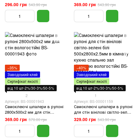
DEEP GREEN WHITE в
кімнату кухню спальню зал
296.00 грн
369.00 грн
543.90 грн
543.90 грн
кімнату кухню спальню зал
вітальню вологостійкі
вітальню вологостійкі
−35%
−40%
Заводський клей
Заводський клей
Сертифікат якості
Сертифікат якості
від 10 шт-2%/30-3%/50-5%
від 10 шт-2%/30-3%/50-5%
2
1
Артикул: BS-00001943
Артикул: BS-00001159
Самоклеючі шпалери в рулоні
Самоклеючі шпалери в рулоні
2800x500x2 мм для стін
для стін вінілові світло-зелені
вологостійкі
білі 500х2800х2.5мм в кімнату
369.00 грн
329.00 грн
570.00 грн
543.90 грн
кухню спальню зал вітальню
вологостійкі