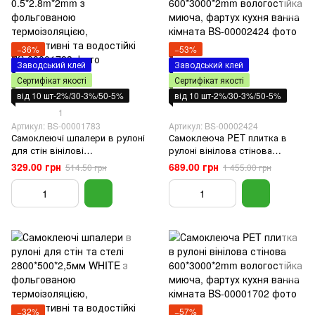
−36%
−53%
Заводський клей
Заводський клей
Сертифікат якості
Сертифікат якості
від 10 шт-2%/30-3%/50-5%
від 10 шт-2%/30-3%/50-5%
1
Артикул: BS-00001783
Артикул: BS-00002424
Самоклеючі шпалери в рулоні
Самоклеюча PET плитка в
для стін вінілові
рулоні вінілова стінова
0.5*2.8m*2mm з фольгованою
600*3000*2mm вологостійка
329.00 грн
689.00 грн
514.50 грн
1 455.00 грн
термоізоляцією, декоративні
миюча, фартух кухня ванна
та водостійкі
кімната
−32%
−57%