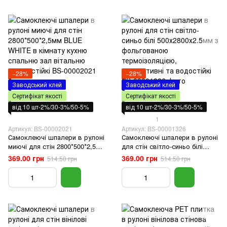
−28%
−28%
Заводський клей
Заводський клей
Сертифікат якості
Сертифікат якості
від 10 шт-2%/30-3%/50-5%
від 10 шт-2%/30-3%/50-5%
1
Артикул: BS-00002021
Артикул: BS-00001326
Самоклеючі шпалери в рулоні
Самоклеючі шпалери в рулоні
миючі для стін 2800*500*2,5мм
для стін світло-синьо білі
BLUE WHITE в кімнату кухню
500х2800х2.5мм з
369.00 грн
369.00 грн
514.50 грн
514.50 грн
спальню зал вітальню
фольгованою
вологостійкі
термоізоляцією, декоративні
та водостійкі