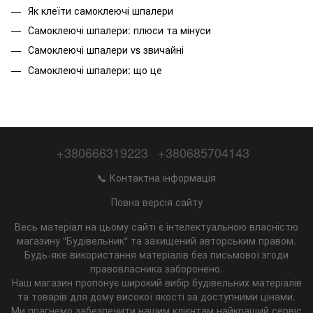
Як клеїти самоклеючі шпалери
Самоклеючі шпалери: плюси та мінуси
Самоклеючі шпалери vs звичайні
Самоклеючі шпалери: що це
+380666319223
+380685704143
📞 Контактна інформація
Повна версія сайту
Весь матеріал на цьому сайті є інтелектуальною власністю
магазину "Будівельник" та захищений авторським правом.
Будь-яке використання матеріалів без письмової згоди
правовласника заборонено.
Наш магазин пропонує широкий вибір будівельних матеріалів
та товарів для дому високої якості за доступними цінами.
Ми прагнемо забезпечити нашим клієнтам найкращий сервіс