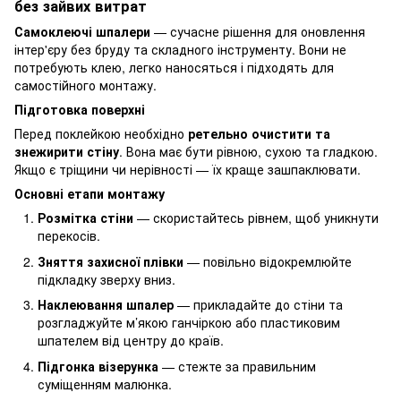
без зайвих витрат
Самоклеючі шпалери
— сучасне рішення для оновлення
інтер'єру без бруду та складного інструменту. Вони не
потребують клею, легко наносяться і підходять для
самостійного монтажу.
Підготовка поверхні
Перед поклейкою необхідно
ретельно очистити та
знежирити стіну
. Вона має бути рівною, сухою та гладкою.
Якщо є тріщини чи нерівності — їх краще зашпаклювати.
Основні етапи монтажу
Розмітка стіни
— скористайтесь рівнем, щоб уникнути
перекосів.
Зняття захисної плівки
— повільно відокремлюйте
підкладку зверху вниз.
Наклеювання шпалер
— прикладайте до стіни та
розгладжуйте м’якою ганчіркою або пластиковим
шпателем від центру до країв.
Підгонка візерунка
— стежте за правильним
суміщенням малюнка.