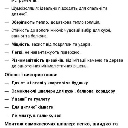
Шумоізоляція: ідеально підходять для спальні та
дитячої.
Зберігають тепло:
додаткова теплоізоляція.
Стійкість до вологи
миючі
: чудовий вибір для кухні,
ванної та балкона.
Міцність:
захист від подряпин та ударів.
Легкі:
не навантажують поверхню.
Різноманітність дизайнів:
від імітації каменю та дерева
до однотонних мінімалістичних рішень.
Області використання:
Для стін
і
стелі
у квартирі чи будинку
Самоклеючі шпалери
для кухні, балкона, коридору
У
ваннії та туалету
Для дитячої кімнати
У
кімнату, вітальню, зал
Монтаж самоклеючих шпалер: легко, швидко та