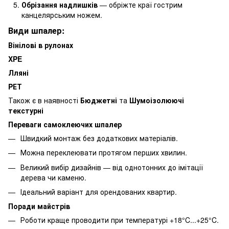
Обрізання надлишків
— обріжте краї гострим
канцелярським ножем.
Види шпалер:
Вінілові в рулонах
XPE
Лляні
PЕТ
Також є в наявності
Бюджетні
та
Шумоізолюючі
текстурні
Переваги самоклеючих шпалер
Швидкий монтаж без додаткових матеріалів.
Можна переклеювати протягом перших хвилин.
Великий вибір дизайнів — від однотонних до імітації
дерева чи каменю.
Ідеальний варіант для орендованих квартир.
Поради майстрів
Роботи краще проводити при температурі +18°C...+25°C.