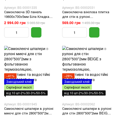
Артикул: BS-00001335
Артикул: BS-00002031
Самоклеюча 3D панель
Самоклеюча вінілова плитка
19600x700x5мм Біла Кладка
для стін в рулоні
SW-00001335
вологостійка 0,6*3m*2мм
2 994.00 грн
569.00 грн
5 365.50 грн
1 455.30 грн
шпалери миючі, фартух кухня
ванна кімната коридор
вітальня
−41%
−28%
Заводський клей
Заводський клей
Сертифікат якості
Сертифікат якості
від 10 шт-2%/30-3%/50-5%
від 10 шт-2%/30-3%/50-5%
Артикул: BS-00001945
Артикул: BS-00002062
Самоклеючі шпалери в рулоні
Самоклеючі шпалери в рулоні
миючі для стін 2800*500*2мм з
для стін 2800*500*2мм BEIGE