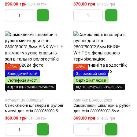
фольгованою
з фольгованою
296.00 грн
370.00 грн
500.00 грн
511.56 грн
термоізоляцією, декоративні
термоізоляцією, декоративні
та водостійкі
та водостійкі
−28%
−28%
Заводський клей
Заводський клей
Сертифікат якості
Сертифікат якості
від 10 шт-2%/30-3%/50-5%
від 10 шт-2%/30-3%/50-5%
Артикул: BS-00002024
Артикул: BS-00002023
Самоклеючі шпалери в рулоні
Самоклеючі шпалери в рулоні
миючі для стін 2800*500*2,5мм
для стін 2800*500*2,5мм
PINK WHITE в кімнату кухню
BEIGE WHITE з фольгованою
369.00 грн
369.00 грн
514.50 грн
514.50 грн
спальню зал вітальню
термоізоляцією, декоративні
вологостійкі
та водостійкі