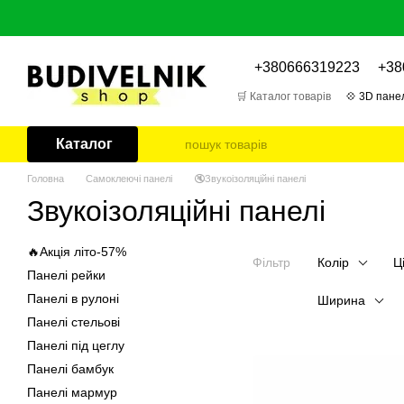
Перейти до основного контенту
+380666319223
+38
🛒 Каталог товарів
💠 3D панел
🎁 Відгуки про товари
📌 Бл
Каталог
Головна
Самоклеючі панелі
🔇Звукоізоляційні панелі
Звукоізоляційні панелі
🔥Акція літо-57%
Фільтр
Колір
Ц
Панелі рейки
Панелі в рулоні
Ширина
Панелі стельові
Панелі під цеглу
Панелі бамбук
Панелі мармур