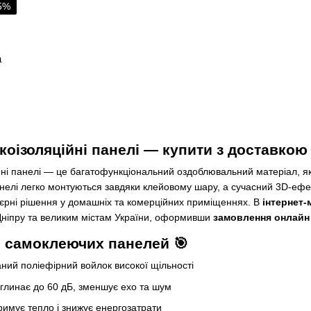
-5%
а
оізоляційні панелі — купити з доставкою 
йні панелі — це багатофункціональний оздоблювальний матеріал, як
елі легко монтуються завдяки клейовому шару, а сучасний 3D-ефект
’єрні рішення у домашніх та комерційних приміщеннях. В
інтернет-
ніпру та великим містам України, оформивши
замовлення онлайн
 самоклеючих панелей 🎯
ний поліефірний войлок високої щільності
глинає до 60 дБ, зменшує ехо та шум
римує тепло і знижує енергозатрати