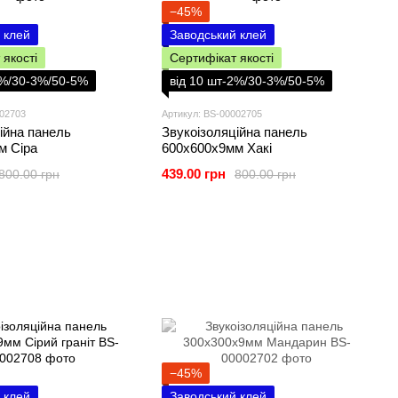
−45%
 клей
Заводський клей
 якості
Сертифікат якості
2%/30-3%/50-5%
від 10 шт-2%/30-3%/50-5%
002703
Артикул: BS-00002705
ійна панель
Звукоізоляційна панель
м Сіра
600х600х9мм Хакі
439.00 грн
800.00 грн
800.00 грн
−45%
 клей
Заводський клей