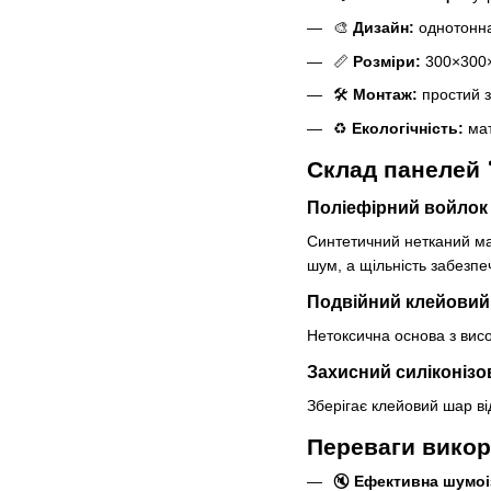
🎨
Дизайн:
однотонна 
📏
Розміри:
300×300
🛠
Монтаж:
простий з
♻️
Екологічність:
мат
Склад панелей 
Поліефірний войлок
Синтетичний нетканий ма
шум, а щільність забезпеч
Подвійний клейовий
Нетоксична основа з висо
Захисний силіконізо
Зберігає клейовий шар ві
Переваги викор
🔇
Ефективна шумоі