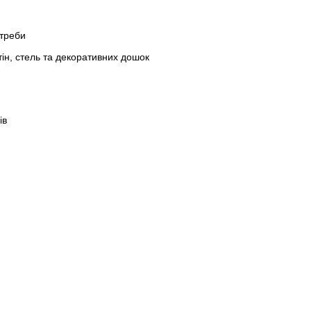
отреби
ін, стель та декоративних дошок
ів