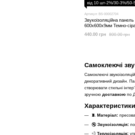
від 10 шт-2%/30-3%/50
Артикул: BS-00002704
Звукоізоляційна панель
600х600х9мм Темно-сір
440.00 грн
800.00 грн
Самоклеючі звук
Самоклеючі звукоізоляці
декоративний дизайн. Пан
створювати стильні інтер
зручною
доставкою
по Д
Характеристики
🧵
Матеріал:
пресова
🔇
Звукоізоляція:
по
💨
Теплоізоляція:
ут