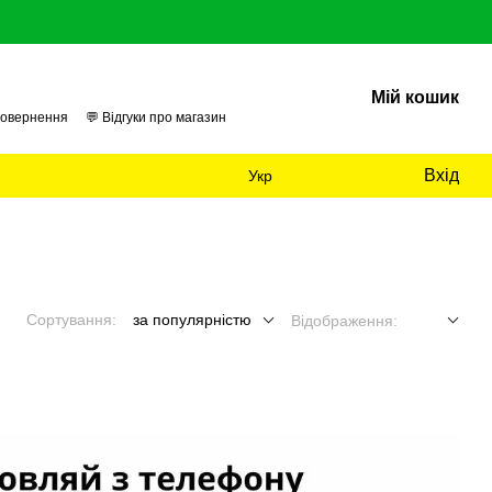
Мій кошик
повернення
💬 Відгуки про магазин
 нас
📊 Аудит
Вхід
Укр
Сортування:
за популярністю
Відображення: