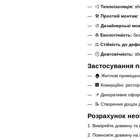
💨
Теплоізоляція:
зб
🛠
Простий монтаж:
🎨
Дизайнерські мож
♻️
Екологічність:
без
⚖️
Стійкість до деф
🕒
Довговічність:
збе
Застосування п
🏠 Житлові приміщення
🏢 Комерційні: рестор
📌 Декоративне оформ
📝 Створення дощок д
Розрахунок необ
1. Виміряйте довжину та 
2. Помножте довжину на 