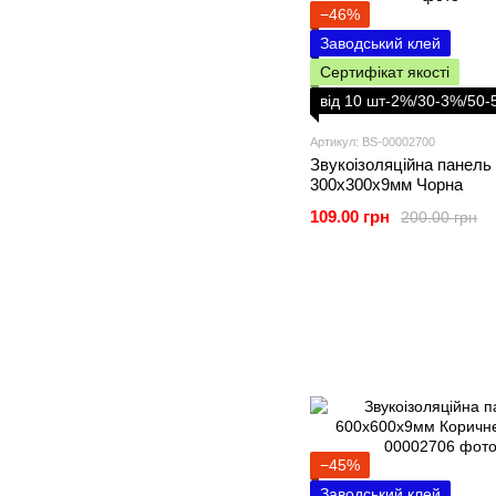
−46%
Заводський клей
Сертифікат якості
від 10 шт-2%/30-3%/50
Артикул: BS-00002700
Звукоізоляційна панель
300х300х9мм Чорна
109.00 грн
200.00 грн
−45%
Заводський клей