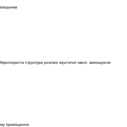
ізерунків
ікропориста структура розсіює акустичні хвилі, зменшуючи
тику приміщення