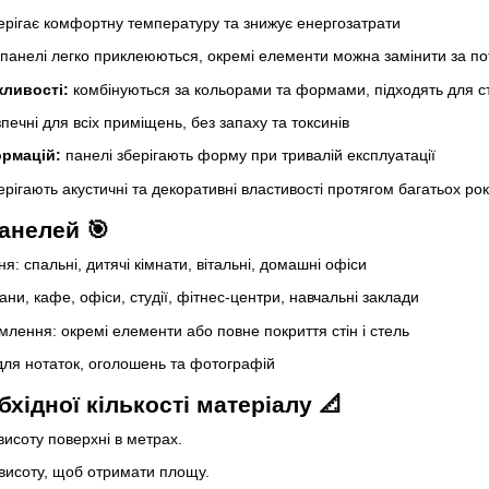
ерігає комфортну температуру та знижує енергозатрати
панелі легко приклеюються, окремі елементи можна замінити за п
ливості:
комбінуються за кольорами та формами, підходять для ст
печні для всіх приміщень, без запаху та токсинів
ормацій:
панелі зберігають форму при тривалій експлуатації
рігають акустичні та декоративні властивості протягом багатьох рок
анелей 🎯
: спальні, дитячі кімнати, вітальні, домашні офіси
ани, кафе, офіси, студії, фітнес-центри, навчальні заклади
лення: окремі елементи або повне покриття стін і стель
ля нотаток, оголошень та фотографій
хідної кількості матеріалу 📐
висоту поверхні в метрах.
висоту, щоб отримати площу.