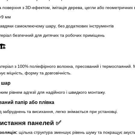
поверхня з 3D-ефектом, імітація дерева, цегли або геометричних в
×9 мм
авдяки самоклеючому шару, без додаткових інструментів
еріал безпечний для дитячих та робочих приміщень
🏗
теріал з 100% поліефірного волокна, пресований і термоспаяний. М
ує міцність, форму та довговічність.
 шар
ким рівнем адгезії для надійного і швидкого монтажу.
ваний папір або плівка
д забруднень та висихання, легко знімається при установці.
истання панелей ✅
золяція:
щільна структура зменшує рівень шуму та покращує акус