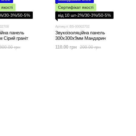
 якості
Сертифікат якості
2%/30-3%/50-5%
від 10 шт-2%/30-3%/50-5%
002708
Артикул: BS-00002702
ійна панель
Звукоізоляційна панель
 Сірий граніт
300х300х9мм Мандарин
110.00 грн
800.00 грн
200.00 грн