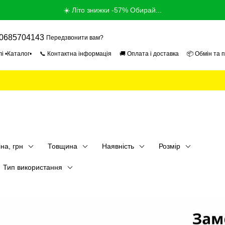
☀️ Літо знижки -57% Обирай...
0685704143
Передзвонити вам?
і •Каталог•
📞 Контактна інформація
🚚 Оплата і доставка
📦 Обмін та 
ог
📰 Новини
📄 Угода користувача
🎓 Продавець Експерт 2026
🏢 Про
іна, грн
Товщина
Наявність
Розмір
Тип використання