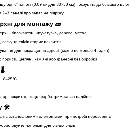
щу однієї панелі (0,09 м² для 30×30 см) і округліть до більшого цілог
 2–3 панелі про запас на підрізку.
рхні для монтажу 🧱
оверхні: гіпсокартон, штукатурка, дерево, метал
, воску та слідів старих покриттів
ування для покращення адгезії (сохне не менше 4 годин)
 пористі, цегляні, кам’яні або фанерні без обробки
🌡
: 18–25°С
тарі покриття, якщо фарба тримається надійно
 🛠
елі з встановленими елементами, при потребі переверніть
ористовуйте напрямні для рівних рядів