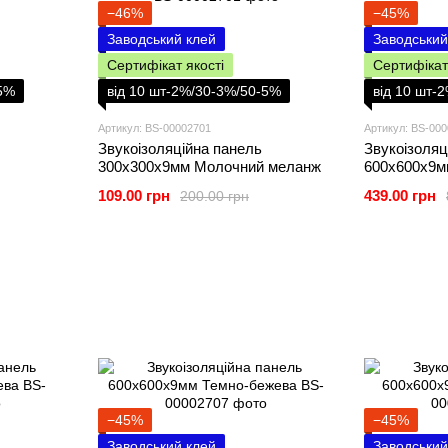
−46%
−45%
Заводський клей
Заводський
Сертифікат якості
Сертифікат
-5%
від 10 шт-2%/30-3%/50-5%
від 10 шт-
Артикул: BS-00002701
Артикул: BS-00
Звукоізоляційна панель
Звукоізоляц
300х300х9мм Молочний меланж
600х600х9м
109.00 грн
439.00 грн
200.00 грн
−45%
−45%
Заводський клей
Заводський