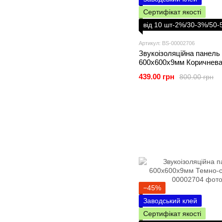
Сертифікат якості
від 10 шт-2%/30-3%/50
Артикул: BS-00002706
Звукоізоляційна панель
600х600х9мм Коричнев
439.00 грн
800.00 грн
−45%
Заводський клей
Сертифікат якості