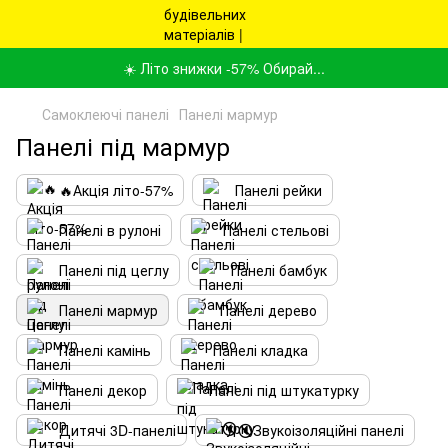
☀️ Літо знижки -57% Обирай...
Самоклеючі панелі
Панелі мармур
Панелі під мармур
🔥Акція літо-57%
Панелі рейки
Панелі в рулоні
Панелі стельові
Панелі під цеглу
Панелі бамбук
Панелі мармур
Панелі дерево
Панелі камінь
Панелі кладка
Панелі декор
Панелі під штукатурку
Дитячі 3D-панелі
🔇Звукоізоляційні панелі