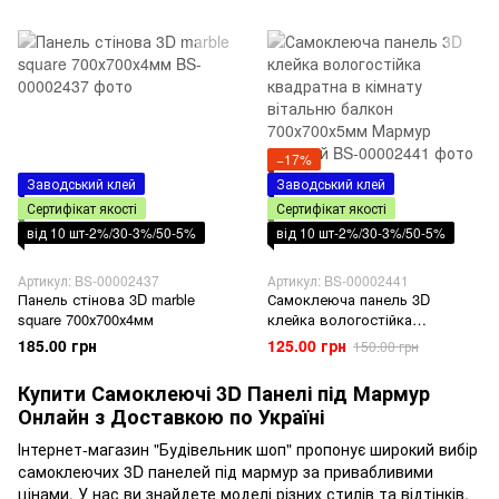
−17%
Заводський клей
Заводський клей
Сертифікат якості
Сертифікат якості
від 10 шт-2%/30-3%/50-5%
від 10 шт-2%/30-3%/50-5%
Артикул: BS-00002437
Артикул: BS-00002441
Панель стінова 3D marble
Самоклеюча панель 3D
square 700х700х4мм
клейка вологостійка
квадратна в кімнату вітальню
185.00 грн
125.00 грн
150.00 грн
балкон 700х700х5мм Мармур
зелений
Купити Самоклеючі 3D Панелі під Мармур
Онлайн з Доставкою по Україні
Інтернет-магазин "Будівельник шоп" пропонує широкий вибір
самоклеючих 3D панелей під мармур за привабливими
цінами. У нас ви знайдете моделі різних стилів та відтінків,