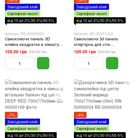
Заводський клей
Заводський клей
Сертифікат якості
Сертифікат якості
від 10 шт-2%/30-3%/50-5%
від 10 шт-2%/30-3%/50-5%
Артикул: BS-00000530
Артикул: BS-00001343
Самоклеюча панель 3D
Самоклеюча 3d панель
клейка квадратна в кімнату
інтер'єрна для стін
вітальню балкон Морська
персиковий мармур
105.00 грн
105.00 грн
230.00 грн
230.00 грн
мармурова плитка
700х700х4мм
700х700х4мм
−7%
−4%
Заводський клей
Заводський клей
Сертифікат якості
Сертифікат якості
від 10 шт-2%/30-3%/50-5%
від 10 шт-2%/30-3%/50-5%