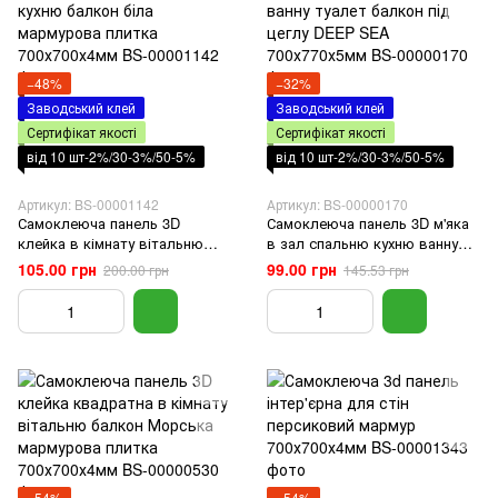
−48%
−32%
Заводський клей
Заводський клей
Сертифікат якості
Сертифікат якості
від 10 шт-2%/30-3%/50-5%
від 10 шт-2%/30-3%/50-5%
Артикул: BS-00001142
Артикул: BS-00000170
Самоклеюча панель 3D
Самоклеюча панель 3D м'яка
клейка в кімнату вітальню
в зал спальню кухню ванну
кухню балкон біла мармурова
туалет балкон під цеглу DEEP
105.00 грн
99.00 грн
200.00 грн
145.53 грн
плитка 700х700х4мм
SEA 700х770х5мм
−54%
−54%