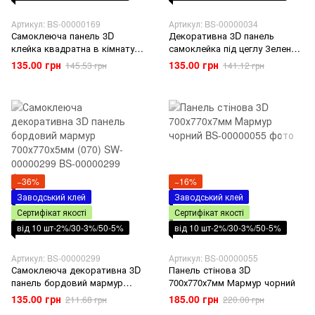
Артикул: BS-00000169
Артикул: BS-00000034
Самоклеюча панель 3D
Декоративна 3D панель
клейка квадратна в кімнату
самоклейка під цеглу Зелений
вітальню балкон під цеглу
мармур 700х770х5мм (064) SW-
135.00 грн
135.00 грн
145.53 грн
141.12 грн
DEEP RED 700х770х5мм
00000034
−36%
−16%
Заводський клей
Заводський клей
Сертифікат якості
Сертифікат якості
від 10 шт-2%/30-3%/50-5%
від 10 шт-2%/30-3%/50-5%
Артикул: BS-00000299
Артикул: BS-00000055
Самоклеюча декоративна 3D
Панель стінова 3D
панель бордовий мармур
700х770х7мм Мармур чорний
700х770х5мм (070) SW-
135.00 грн
185.00 грн
211.68 грн
220.00 грн
00000299