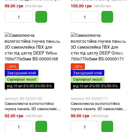
вітальню балкон під цеглу
балкон під цеглу Блакитний
99.00 грн
105.00 грн
215.53 грн
145.53 грн
Бежевий мармур 700x770x5мм
мармур 700x770x5мм
−44%
−32%
Заводський клей
Заводський клей
Сертифікат якості
Сертифікат якості
від 10 шт-2%/30-3%/50-5%
від 10 шт-2%/30-3%/50-5%
Артикул: BS-00000168
Артикул: BS-00000171
Самоклеюча вологостійка
Самоклеюча вологостійка
гнучка панель 3D самоклейка
гнучка панель 3D самоклейка
ПВХ для стін під цеглу DEEP
ПВХ для стін під цеглу DEEP
82.00 грн
99.00 грн
145.53 грн
145.53 грн
Yellow 700х770х5мм
Green 700х770х5мм