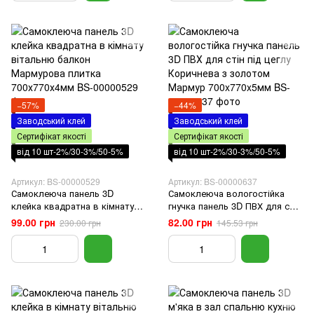
−57%
−44%
Заводський клей
Заводський клей
Сертифікат якості
Сертифікат якості
від 10 шт-2%/30-3%/50-5%
від 10 шт-2%/30-3%/50-5%
Артикул: BS-00000529
Артикул: BS-00000637
Самоклеюча панель 3D
Самоклеюча вологостійка
клейка квадратна в кімнату
гнучка панель 3D ПВХ для стін
вітальню балкон Мармурова
під цеглу Коричнева з
99.00 грн
82.00 грн
230.00 грн
145.53 грн
плитка 700х770х4мм
золотом Мармур
700x770x5мм