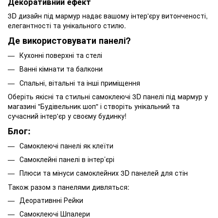
Декоративний ефект
3D дизайн під мармур надає вашому інтер'єру витонченості,
елегантності та унікального стилю.
Де використовувати панелі?
Кухонні поверхні та стелі
Ванні кімнати та балкони
Спальні, вітальні та інші приміщення
Оберіть якісні та стильні
самоклеючі 3D панелі
під мармур у
магазині "Будівельник шоп" і створіть унікальний та
сучасний інтер'єр у своєму будинку!
Блог:
Самоклеючі панелі як клеїти
Самоклейні панелі в інтер’єрі
Плюси та мінуси самоклейних 3D панелей для стін
Також разом з панелями дивляться:
Д
еоративнні Рейки
Самоклеючі Шпалери