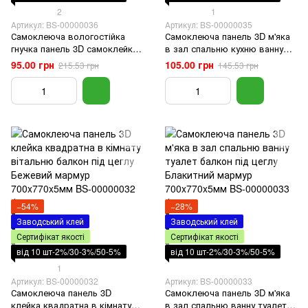
2
1
Артикул: BS-00000036
Артикул: BS-00000035
Самоклеюча вологостійка
Самоклеюча панель 3D м'яка
гнучка панель 3D самоклейка
в зал спальню кухню ванну
ПВХ для стін під цеглу Чорний
туалет балкон під цеглу
95.00 грн
105.00 грн
215.53 грн
145.53 грн
мармур 700x770x5мм
Червоний мармур
700x770x5мм
−54%
−28%
Заводський клей
Заводський клей
Сертифікат якості
Сертифікат якості
від 10 шт-2%/30-3%/50-5%
від 10 шт-2%/30-3%/50-5%
1
Артикул: BS-00000032
Артикул: BS-00000033
Самоклеюча панель 3D
Самоклеюча панель 3D м'яка
клейка квадратна в кімнату
в зал спальню ванну туалет