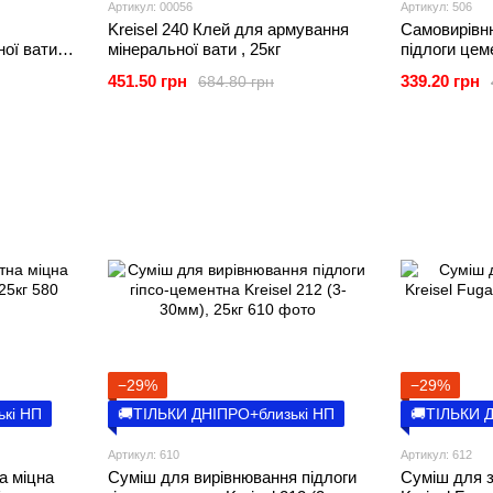
Артикул: 00056
Артикул: 506
Kreisel 240 Клей для армування
Самовирівн
ої вати,
мінеральної вати , 25кг
підлоги цеме
15мм), 25кг
451.50 грн
339.20 грн
684.80 грн
−29%
−29%
ькі НП
🚚ТІЛЬКИ ДНІПРО+близькі НП
🚚ТІЛЬКИ 
Артикул: 610
Артикул: 612
а міцна
Суміш для вирівнювання підлоги
Суміш для 