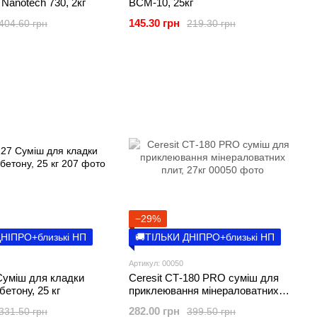
 Nanotech 730, 2кг
BCМ-10, 25кг
145.30 грн
404.60 грн
219.30 грн
−29%
ДНІПРО+близькі НП
🚚ТІЛЬКИ ДНІПРО+близькі НП
Артикул: 00050
 Суміш для кладки
Ceresit CТ-180 PRO суміш для
обетону, 25 кг
приклеювання мінераловатних
плит, 27кг
282.00 грн
331.50 грн
399.50 грн