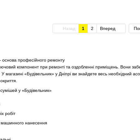
Назад
1
2
Вперед
По
 — основа професійного ремонту
лючовий компонент при ремонті та оздобленні приміщень. Вони забез
. У магазині «Будівельник» у Дніпрі ви знайдете весь необхідний ас
покриття.
сумішей у «Будівельник»
і
іх робіт
а машинного нанесення
сальні