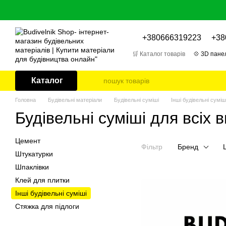
Перейти до основного контенту
+380666319223
+38
🛒 Каталог товарів
💠 3D панел
🎁 Відгуки про товари
📌 Бл
Каталог
Головна
Будівельні матеріали
Будівельні суміші
Інші будівельні суміш
Будівельні суміші для всіх в
Цемент
Фільтр
Бренд
Штукатурки
Шпаклівки
Клей для плитки
Інші будівельні суміші
Стяжка для підлоги