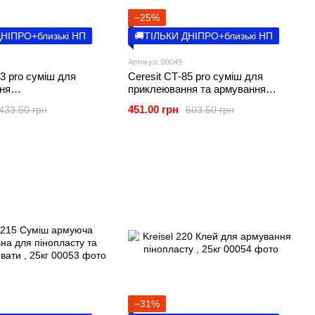
−25%
ДНІПРО+близькі НП
🚚ТІЛЬКИ ДНІПРО+близькі НП
Артикул: 00049
83 pro суміш для
Ceresit CТ-85 pro суміш для
ня
приклеювання та армування
рольних плит, 27кг
пінополістирольних плит, 27кг
451.00 грн
433.50 грн
603.50 грн
−31%