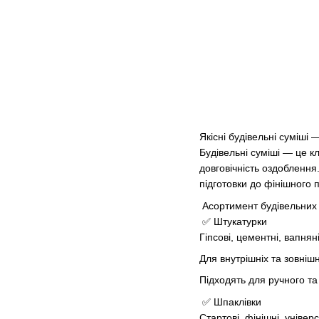
Якісні будівельні суміші
Будівельні суміші — це к
довговічність оздоблення
підготовки до фінішного 
Асортимент будівельних 
✅ Штукатурки
Гіпсові, цементні, вапнян
Для внутрішніх та зовнішн
Підходять для ручного т
✅ Шпаклівки
Стартові, фінішні, універ