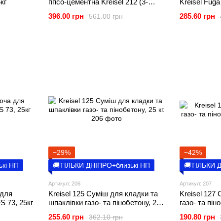
кг
гіпсо-цементна Kreisel 212 (3-
Kreisel Fuga
30мм), 25кг
396.00 грн
285.60 грн
561.00 грн
−29%
−42%
ькі НП
🚚ТІЛЬКИ ДНІПРО+близькі НП
🚚ТІЛЬКИ 
Артикул: 206
Артикул: 207
 для
Kreisel 125 Суміш для кладки та
Kreisel 127
 73, 25кг
шпаклівки газо- та пінобетону, 25
газо- та пін
кг.
255.60 грн
190.80 грн
362.10 грн