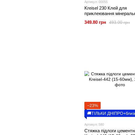
Артикул: 00055
Kreisel 230 Клей для
приклеювання мінеральн
25кг
349.80 грн
493.00 грн
−23%
🚚ТІЛЬКИ ДНІПРО+близ
Артикул: 580
Стяжка підлоги цементн