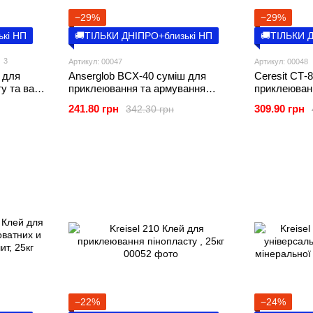
−29%
−29%
ькі НП
🚚ТІЛЬКИ ДНІПРО+близькі НП
🚚ТІЛЬКИ 
3
Артикул: 00047
Артикул: 00048
 для
Anserglob BCХ-40 суміш для
Ceresit CТ-
у та вати,
приклеювання та армування
приклеюван
пінопласту та вати, 25кг
пінополісти
241.80 грн
309.90 грн
342.30 грн
−22%
−24%