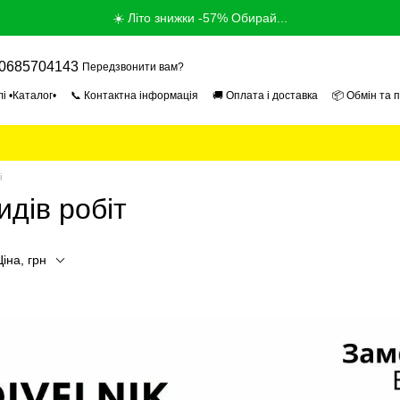
☀️ Літо знижки -57% Обирай...
0685704143
Передзвонити вам?
і •Каталог•
📞 Контактна інформація
🚚 Оплата і доставка
📦 Обмін та 
ог
📰 Новини
📄 Угода користувача
🎓 Продавець Експерт 2026
🏢 Про
і
идів робіт
Ціна, грн