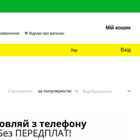
Мій кошик
повернення
💬 Відгуки про магазин
 нас
📊 Аудит
Вхід
Укр
Сортування:
за популярністю
Відображення: