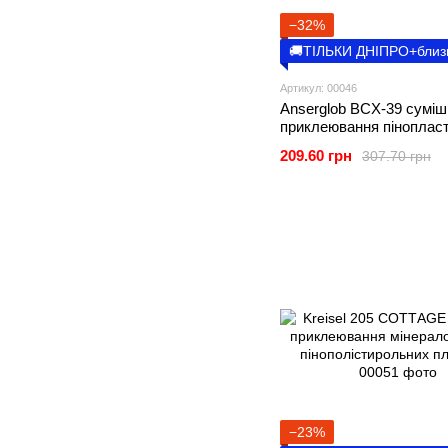
−32%
🚚ТІЛЬКИ ДНІПРО+близ
Артикул: 00046
Anserglob BCХ-39 суміш
приклеювання пінопласт
25кг
209.60 грн
307.70 грн
−23%