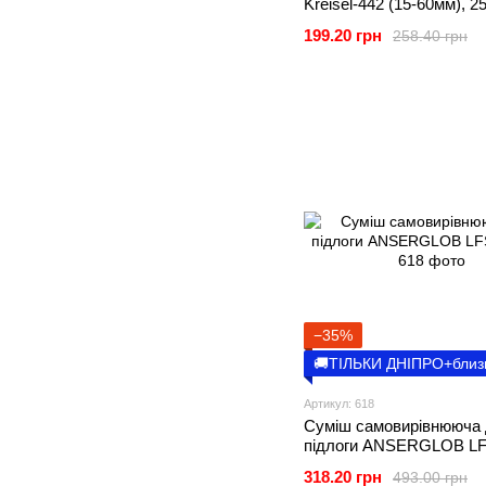
Kreisel-442 (15-60мм), 25
199.20 грн
258.40 грн
−35%
🚚ТІЛЬКИ ДНІПРО+близ
Артикул: 618
Суміш самовирівнююча
підлоги ANSERGLOB LFS
318.20 грн
493.00 грн