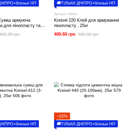
ДНІПРО+близькі НП
🚚ТІЛЬКИ ДНІПРО+близькі НП
Артикул: 00054
 Суміш армуюча
Kreisel 220 Клей для армування
а для пінопласту та
пінопласту , 25кг
вати , 25кг
400.60 грн
400.30 грн
580.00 грн
−22%
ДНІПРО+близькі НП
🚚ТІЛЬКИ ДНІПРО+близькі НП