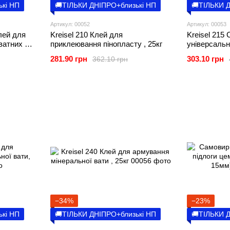
ькі НП
🚚ТІЛЬКИ ДНІПРО+близькі НП
🚚ТІЛЬКИ 
Артикул: 00052
Артикул: 00053
лей для
Kreisel 210 Клей для
Kreisel 215
ватних и
приклеювання пінопласту , 25кг
універсальн
, 25кг
мінеральної 
281.90 грн
303.10 грн
362.10 грн
−34%
−23%
ькі НП
🚚ТІЛЬКИ ДНІПРО+близькі НП
🚚ТІЛЬКИ 