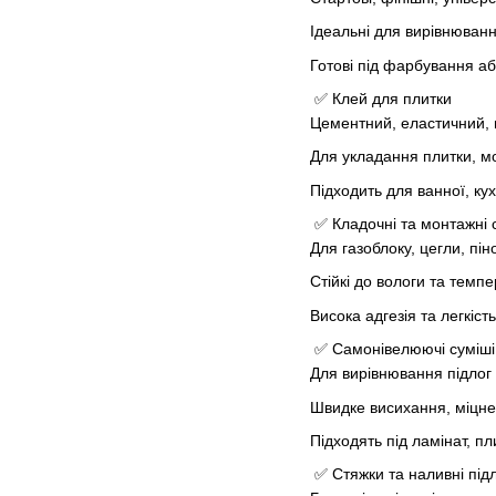
Ідеальні для вирівнюванн
Готові під фарбування а
✅ Клей для плитки
Цементний, еластичний, 
Для укладання плитки, мо
Підходить для ванної, кухн
✅ Кладочні та монтажні 
Для газоблоку, цегли, пін
Стійкі до вологи та темп
Висока адгезія та легкість
✅ Самонівелюючі суміші
Для вирівнювання підлог
Швидке висихання, міцне
Підходять під ламінат, пл
✅ Стяжки та наливні під