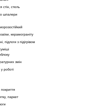
я стін, стель
бо шпалери
морозостійкий
заїки, керамограніту
і, підлоги з підігрівом
суміші
облоку
ературних змін
 у роботі
 покриття
итку, паркет
логи