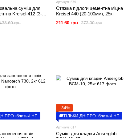
Артикул: 579
ювальна суміш для
Стяжка підлоги цементна міцна
нтна Kreisel-412 (3-
Kreisel 440 (20-100мм), 25кг
211.60 грн
438.60 грн
272.00 грн
−34%
ДНІПРО+близькі НП
🚚ТІЛЬКИ ДНІПРО+близькі НП
Артикул: 617
заповнення швів
Суміш для кладки Anserglob