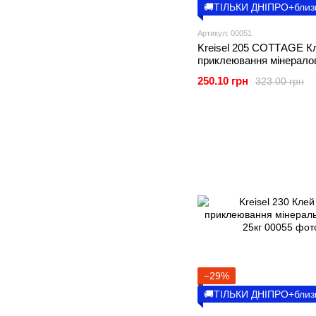
🚚ТІЛЬКИ ДНІПРО+близ
Артикул: 00051
Kreisel 205 СОТТAGE К
приклеювання мінерало
пінополістирольних плит
250.10 грн
323.00 грн
−29%
🚚ТІЛЬКИ ДНІПРО+близ