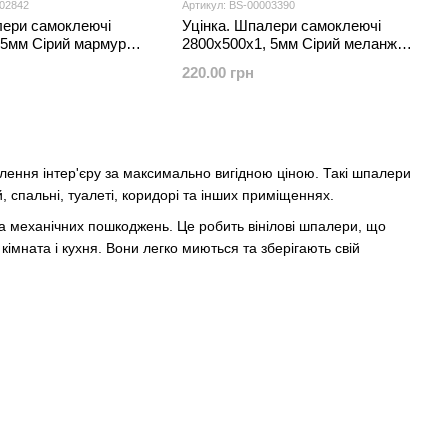
002842
Артикул: BS-00003390
лери самоклеючі
Уцінка. Шпалери самоклеючі
,5мм Сірий мармур
2800х500х1, 5мм Сірий меланж
42
YM-12 (D) SW-00003390
220.00 грн
лення інтер'єру за максимально вигідною ціною. Такі шпалери
, спальні, туалеті, коридорі та інших приміщеннях.
та механічних пошкоджень. Це робить вінілові шпалери, що
імната і кухня. Вони легко миються та зберігають свій