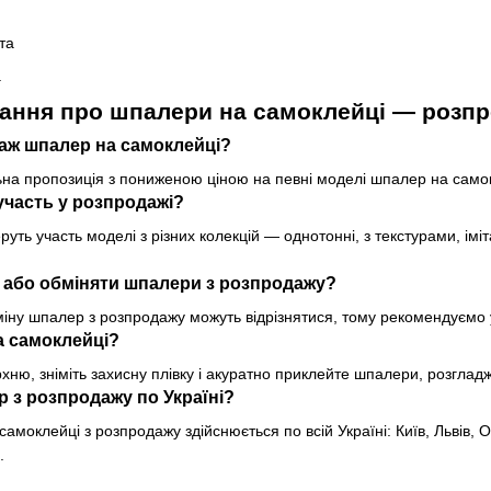
та
а
ання про шпалери на самоклейці — розп
аж шпалер на самоклейці?
на пропозиція з пониженою ціною на певні моделі шпалер на самокл
участь у розпродажі?
руть участь моделі з різних колекцій — однотонні, з текстурами, імі
 або обміняти шпалери з розпродажу?
іну шпалер з розпродажу можуть відрізнятися, тому рекомендуємо у
а самоклейці?
рхню, зніміть захисну плівку і акуратно приклейте шпалери, розгл
р з розпродажу по Україні?
амоклейці з розпродажу здійснюється по всій Україні: Київ, Львів, 
.