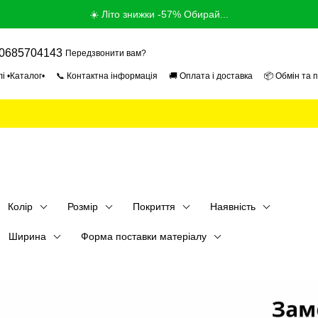
☀️ Літо знижки -57% Обирай...
0685704143
Передзвонити вам?
і •Каталог•
📞 Контактна інформація
🚚 Оплата і доставка
📦 Обмін та 
ог
📰 Новини
📄 Угода користувача
🎓 Продавець Експерт 2026
🏢 Про
Колір
Розмір
Покриття
Наявність
Ширина
Форма поставки матеріалу