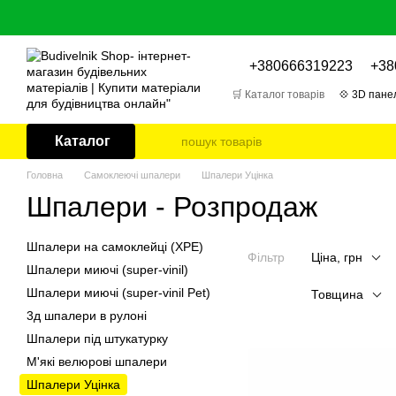
Перейти до основного контенту
+380666319223
+38
🛒 Каталог товарів
💠 3D панел
🎁 Відгуки про товари
📌 Бл
Каталог
Головна
Самоклеючі шпалери
Шпалери Уцінка
Шпалери - Розпродаж
Шпалери на самоклейці (XPE)
Фільтр
Ціна, грн
Шпалери миючі (super-vinil)
Шпалери миючі (super-vinil Pet)
Товщина
3д шпалери в рулоні
Шпалери під штукатурку
М'які велюрові шпалери
Шпалери Уцінка