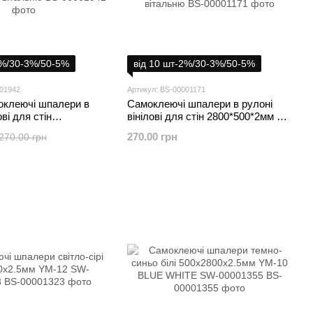
2%/30-3%/50-5%
від 10 шт-2%/30-3%/50-5%
001942
Артикул: BS-00001171
оклеючі шпалери в
Самоклеючі шпалери в рулоні
ові для стін
вінілові для стін 2800*500*2мм в
м в кімнату кухню
кімнату кухню спальню зал
270.00 грн
270.00 грн
л вітальню
вітальню