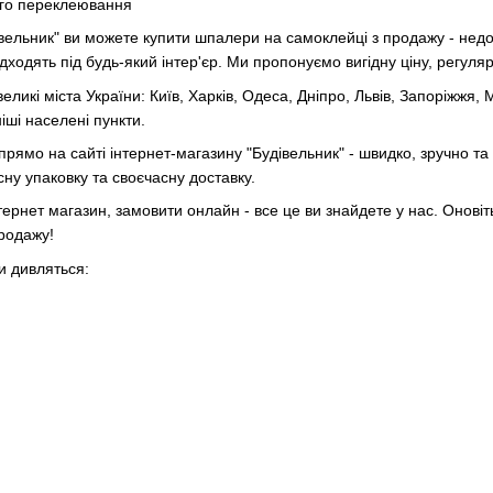
ого переклеювання
івельник" ви можете купити шпалери на самоклейці з продажу - недор
дходять під будь-який інтер'єр. Ми пропонуємо вигідну ціну, регуляр
еликі міста України: Київ, Харків, Одеса, Дніпро, Львів, Запоріжжя, 
іші населені пункти.
ямо на сайті інтернет-магазину "Будівельник" - швидко, зручно та
існу упаковку та своєчасну доставку.
нтернет магазин, замовити онлайн - все це ви знайдете у нас. Оновіт
продажу!
и дивляться: