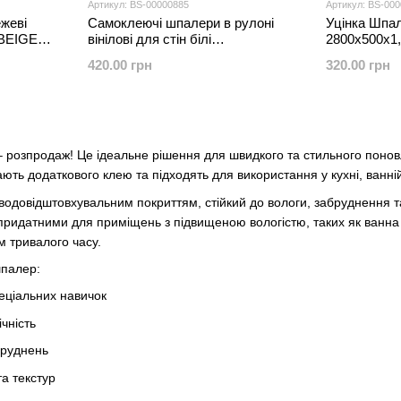
Артикул: BS-00000885
Артикул: BS-00
жеві
Самоклеючі шпалери в рулоні
Уцінка Шпа
 BEIGE
вінілові для стін білі
2800х500х1
500х2800х2.5мм в кімнату кухню
SW-000028
420.00 грн
320.00 грн
спальню зал вітальню
вологостійкі
 розпродаж! Це ідеальне рішення для швидкого та стильного понов
ають додаткового клею та підходять для використання у кухні, ванній
з водовідштовхувальним покриттям, стійкий до вологи, забруднення 
ридатними для приміщень з підвищеною вологістю, таких як ванна к
м тривалого часу.
палер:
еціальних навичок
ічність
абруднень
та текстур