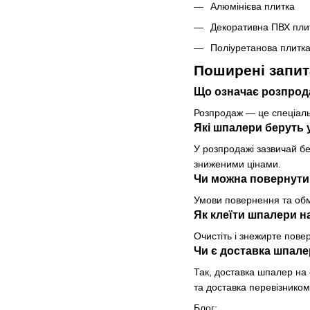
Алюмінієва плитка
Декоративна ПВХ пли
Поліуретанова плитк
Поширені запит
Що означає розпрод
Розпродаж — це спеціаль
Які шпалери беруть 
У розпродажі зазвичай бе
зниженими цінами.
Чи можна повернути
Умови повернення та обм
Як клеїти шпалери н
Очистіть і знежирте пове
Чи є доставка шпале
Так, доставка шпалер на с
та доставка перевізником
Блог: