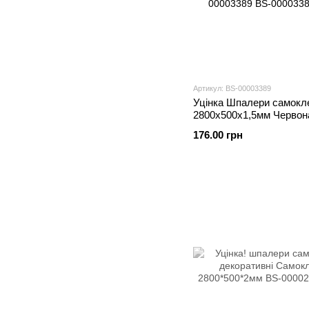
Артикул: BS-00003389
Уцінка Шпалери самокл
2800х500х1,5мм Червон
катеринославська цегла
176.00 грн
00003389