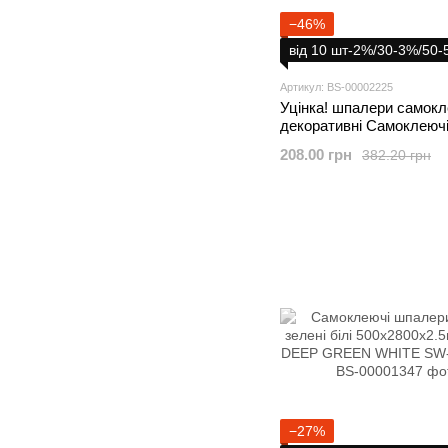
−46%
від 10 шт-2%/30-3%/50
Артикул: BS-00002225
Уцінка! шпалери самокл
декоративні Самоклеюч
2800*500*2мм
208.00 грн
382.20 грн
−27%