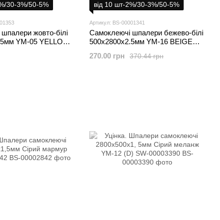
2%/30-3%/50-5%
від 10 шт-2%/30-3%/50-5%
001353
Артикул: BS-00001341
 шпалери жовто-білі
Самоклеючі шпалери бежево-білі
.5мм YM-05 YELLOW
500х2800х2.5мм YM-16 BEIGE
00001353
WHITE SW-00001341
270.00 грн
370.44 грн