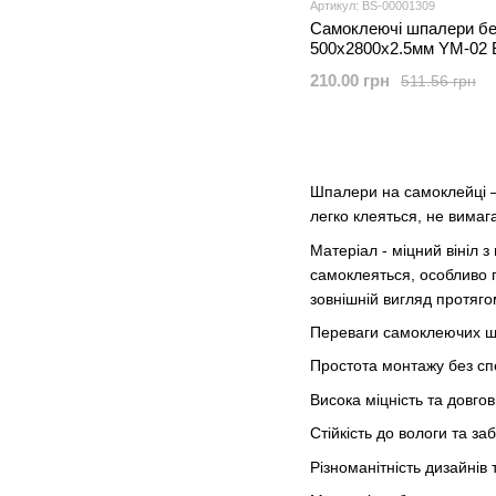
Артикул: BS-00001309
Самоклеючі шпалери бе
500х2800х2.5мм YM-02
SW-00001309
210.00 грн
511.56 грн
Шпалери на самоклейці –
легко клеяться, не вимаг
Матеріал - міцний вініл 
самоклеяться, особливо п
зовнішній вигляд протяго
Переваги самоклеючих ш
Простота монтажу без сп
Висока міцність та довгов
Стійкість до вологи та з
Різноманітність дизайнів 