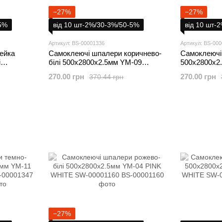
−27%
−27%
-5%
від 10 шт-2%/30-3%/50-5%
від 10 шт-
Артикул: BS-00001336
Артикул: BS-00
ейка
Самоклеючі шпалери коричнево-
Самоклеючі 
і
білі 500х2800х2.5мм YM-09
500х2800х2
BROWN WHITE SW-00001336
00001323
270.00 грн
270.00 грн
370.44 грн
−27%