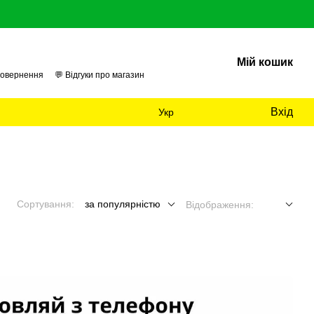
Мій кошик
повернення
💬 Відгуки про магазин
 нас
📊 Аудит
Вхід
Укр
Сортування:
за популярністю
Відображення: