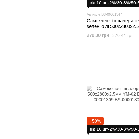
від 10 шт-2%/30-3%/50
Артикул: BS-00001347
Самоклеючі шпалери те
зелені білі 500х2800х2
DEEP GREEN WHITE S
270.00 грн
370.44 грн
00001347
−59%
від 10 шт-2%/30-3%/50