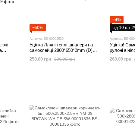
−4%
−50%
від 10 шт-
Артикул: BS-00002530
Артикул: BS-00
еючі
Уцінка Лляні теплі шпалери на
Уцінка! Сам
а
самоклейці 2800*650*2mm (D)
рулоні вініл
 (D) SW-
SW-00002530
2800*500*2м
250.00 грн
260.00 грн
500.00 грн
спальню за