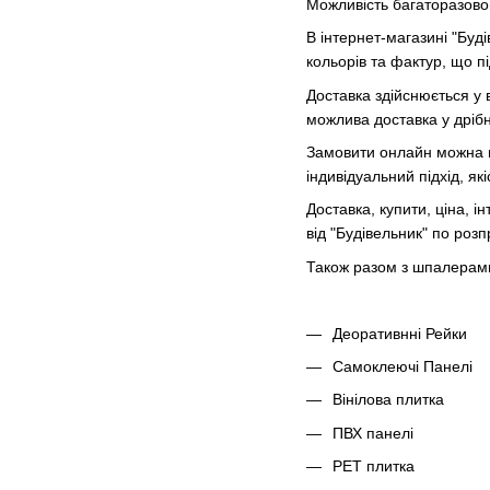
Можливість багаторазов
В інтернет-магазині "Буд
кольорів та фактур, що пі
Доставка здійснюється у в
можлива доставка у дрібн
Замовити онлайн можна пр
індивідуальний підхід, як
Доставка, купити, ціна, і
від "Будівельник" по роз
Також разом з шпалерам
Д
еоративнні Рейки
Самоклеючі Панелі
Вінілова плитка
ПВХ панелі
PЕT плитка