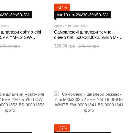
−14%
2%/30-3%/50-5%
від 10 шт-2%/30-3%/50-5%
001323
Артикул: BS-00001355
шпалери світло-сірі
Самоклеючі шпалери темно-
.5мм YM-12 SW-
синьо білі 500х2800х2.5мм YM-10
BLUE WHITE SW-00001355
320.00 грн
370.44 грн
370.44 грн
−27%