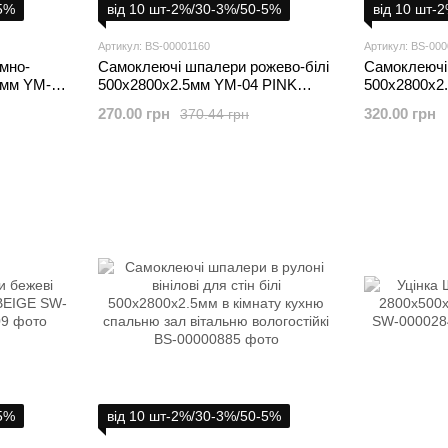
-5%
від 10 шт-2%/30-3%/50-5%
від 10 шт-
Артикул: BS-00001160
Артикул: BS-00
мно-
Самоклеючі шпалери рожево-білі
Самоклеючі
.5мм YM-11
500х2800х2.5мм YM-04 PINK
500х2800х2
W-
WHITE SW-00001160
WHITE SW-
270.00 грн
320.00 грн
370.44 грн
-5%
від 10 шт-2%/30-3%/50-5%