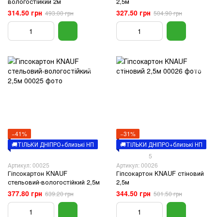
вологостійкий 2м
2,5м
314.50 грн
327.50 грн
493.00 грн
504.90 грн
−41%
−31%
🚚ТІЛЬКИ ДНІПРО+близькі НП
🚚ТІЛЬКИ ДНІПРО+близькі НП
5
Артикул: 00025
Артикул: 00026
Гіпсокартон KNAUF
Гіпсокартон KNAUF стіновий
стельовий-вологостійкий 2,5м
2,5м
377.80 грн
344.50 грн
639.20 грн
501.50 грн