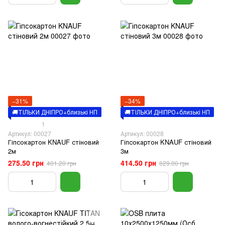
−31%
−34%
🚚ТІЛЬКИ ДНІПРО+близькі НП
🚚ТІЛЬКИ ДНІПРО+близькі НП
1
Артикул: 00027
Артикул: 00028
Гіпсокартон KNAUF стіновий
Гіпсокартон KNAUF стіновий
2м
3м
275.50 грн
414.50 грн
401.20 грн
629.00 грн