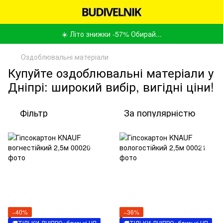
☀️ Літо знижки -57% Обирай...
Оздоблювальні матеріали
Купуйте оздоблювальні матеріали у
Дніпрі: широкий вибір, вигідні ціни!
Фільтр
За популярністю
−40%
−36%
🚚ТІЛЬКИ ДНІПРО+близькі НП
🚚ТІЛЬКИ ДНІПРО+близькі НП