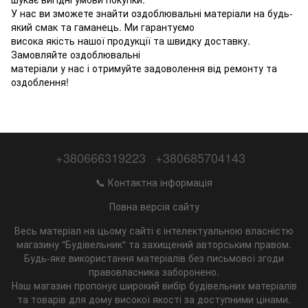
У нас ви зможете знайти оздоблювальні матеріали на будь-
який смак та гаманець. Ми гарантуємо
висока якість нашої продукції та швидку доставку.
Замовляйте оздоблювальні
матеріали у нас і отримуйте задоволення від ремонту та
оздоблення!
+380666319223
+380685704143
📞 Контактна інформація
Повна версія сайту
Весь матеріал на цьому сайті є інтелектуальною власністю
магазину "Будівельник" та захищений авторським правом.
Будь-яке використання матеріалів без письмової згоди
правовласника заборонено.
Наш магазин пропонує широкий вибір будівельних матеріалів
та товарів для дому високої якості за доступними цінами.