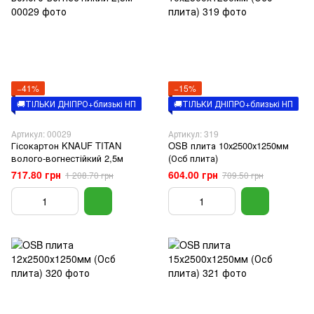
−41%
−15%
🚚ТІЛЬКИ ДНІПРО+близькі НП
🚚ТІЛЬКИ ДНІПРО+близькі НП
Артикул: 00029
Артикул: 319
Гісокартон KNAUF TITAN
OSB плита 10х2500х1250мм
волого-вогнестійкий 2,5м
(Осб плита)
717.80 грн
604.00 грн
1 208.70 грн
709.50 грн