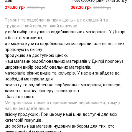
2,5м
П-667х500х80 (звичайна) 30 д/у
276.80 грн
367.20 грн
448.80 грн
520.20 грн
Ремонт та оздоблення приміщень - це складний та
трудомісткий процес, який включає
у собі вибір та купівлю оздоблювальних матеріалів. У Дніпрі
є багато магазинів,
де можна купити оздоблювальні матеріали, але не всі з них
пропонують якісну
продукцію за доступною ціною.
Наш магазин оздоблювальних матеріалів у Дніпрі пропонує
широкий вибір оздоблювальних матеріалів.
матеріалів різних видів та кольорів. У нас ви знайдете всі
необхідні матеріали для
ремонту та оздоблення: фарбувальні матеріали, шпалери,
ламінат, плитку, фанеру, гіпсокартон
і багато іншого.
Ми працюємо тільки з перевіреними виробниками, тому у
нас ви знайдете лише
якісну продукцію. При цьому наші ціни доступні для всіх
категорій покупців,
що робить наш магазин чудовим вибором для тих, хто
шукає вигідні умови покупки.