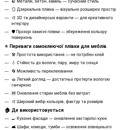
🪨 Металік, бетон, камінь — сучасний стиль
🪞 Дзеркальна плівка — візуально розширює простір
🎨 3D та дизайнерські варіанти — для креативного
інтер'єру
🛡 Прозорі захисні плівки — збереження кольору
поверхонь
⭐ Переваги самоклеючої плівки для меблів
🛠 Простота використання — не потрібен клей
💧 Стійкість до вологи, пару, жиру та сонця
🔄 Можливість переклеювання
🧽 Легкий догляд — достатньо протерти вологою
ганчіркою
🆕 Оновлення старих меблів без витрат
🎨 Широкий вибір кольорів, фактур та розмірів
🏠 Де використовується
🍳 Кухонні фасади — оновлення застарілої кухні
🛋 Шафи, комоди, тумби — освіження зовнішнього