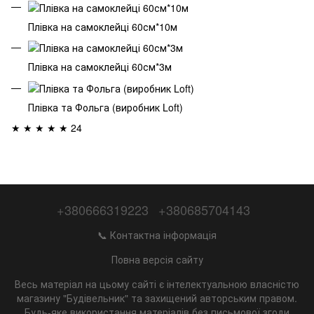
Плівка на самоклейці 60см*10м
Плівка на самоклейці 60см*3м
Плівка та Фольга (виробник Loft)
★ ★ ★ ★ ★ 24
+380666319223
+380685704143
📞 Контактна інформація
Повна версія сайту
Весь матеріал на цьому сайті є інтелектуальною власністю
магазину "Будівельник" та захищений авторським правом.
Будь-яке використання матеріалів без письмової згоди