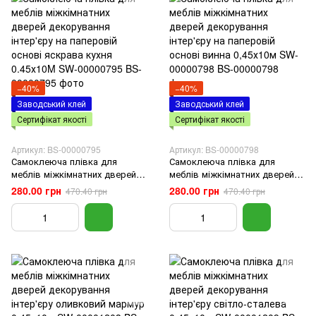
−40%
−40%
Заводський клей
Заводський клей
Сертифікат якості
Сертифікат якості
Артикул: BS-00000795
Артикул: BS-00000798
Самоклеюча плівка для
Самоклеюча плівка для
меблів міжкімнатних дверей
меблів міжкімнатних дверей
декорування інтер'єру на
декорування інтер'єру на
280.00 грн
280.00 грн
470.40 грн
470.40 грн
паперовій основі яскрава
паперовій основі винна
кухня 0.45х10M SW-00000795
0,45х10м SW-00000798