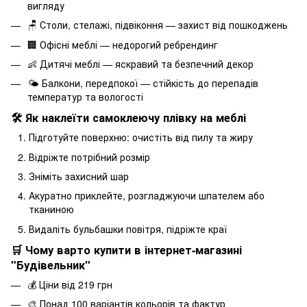
вигляду
🪑 Столи, стелажі, підвіконня — захист від пошкоджень
🏢 Офісні меблі — недорогий ребрендинг
👶 Дитячі меблі — яскравий та безпечний декор
🌤 Балкони, передпокої — стійкість до перепадів
температур та вологості
🛠 Як наклеїти самоклеючу плівку на меблі
Підготуйте поверхню: очистіть від пилу та жиру
Відріжте потрібний розмір
Зніміть захисний шар
Акуратно приклейте, розгладжуючи шпателем або
тканиною
Видаліть бульбашки повітря, підріжте краї
🛒 Чому варто купити в інтернет-магазині
"Будівельник"
💰 Ціни від 219 грн
🎨 Понад 100 варіантів кольорів та фактур