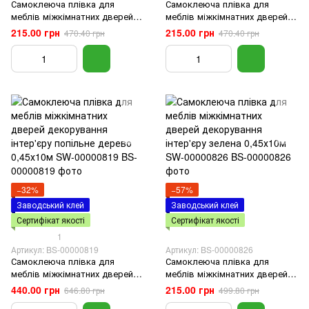
Самоклеюча плівка для
Самоклеюча плівка для
меблів міжкімнатних дверей
меблів міжкімнатних дверей
декорування інтер'єру жовтий
декорування інтер'єру дитяча,
215.00 грн
215.00 грн
470.40 грн
470.40 грн
мармур 0,45х10м SW-00000816
Ведмедик 0,45х10м SW-
00000818
−32%
−57%
Заводський клей
Заводський клей
Сертифікат якості
Сертифікат якості
1
Артикул: BS-00000819
Артикул: BS-00000826
Самоклеюча плівка для
Самоклеюча плівка для
меблів міжкімнатних дверей
меблів міжкімнатних дверей
декорування інтер'єру
декорування інтер'єру зелена
440.00 грн
215.00 грн
646.80 грн
499.80 грн
попільне дерево 0,45х10м SW-
0,45х10м SW-00000826