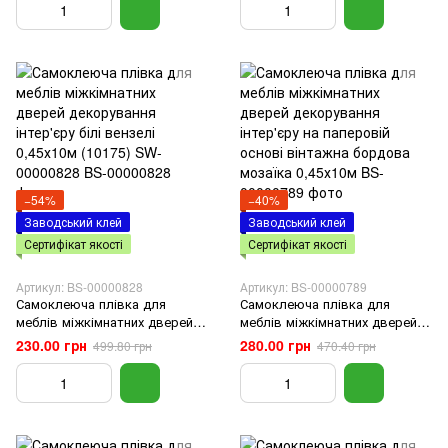
00000819
−54%
−40%
Заводський клей
Заводський клей
Сертифікат якості
Сертифікат якості
Артикул: BS-00000828
Артикул: BS-00000789
Самоклеюча плівка для
Самоклеюча плівка для
меблів міжкімнатних дверей
меблів міжкімнатних дверей
декорування інтер'єру білі
декорування інтер'єру на
230.00 грн
280.00 грн
499.80 грн
470.40 грн
вензелі 0,45х10м (10175) SW-
паперовій основі вінтажна
00000828
бордова мозаїка 0,45х10м