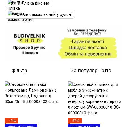
🪟 Плівка віконна
Сатин самоклеючий у рулоні
Фільтр
За популярністю
−45%
−57%
Заводський клей
Заводський клей