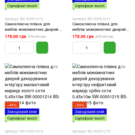
Сертифікат якості
Сертифікат якості
Артикул: BS-00001210
Артикул: BS-00001211
Самоклеюча плівка для
Самоклеюча плівка для
меблів міжкімнатних дверей
меблів міжкімнатних дверей
декорування інтер'єру сірий
декорування інтер'єру білий
179.00 грн
179.00 грн
470.40 грн
470.40 грн
шифер 0,45х10м SW-00001210
дим 0,45 х10м SW-00001211
−44%
−54%
Заводський клей
Заводський клей
Сертифікат якості
Сертифікат якості
Артикул: BS-00001214
Артикул: BS-00001215