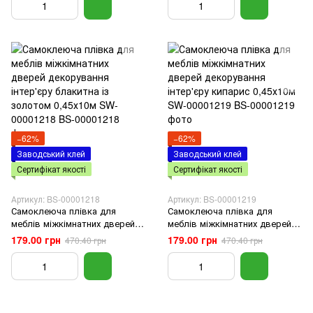
SW-00001216
00001217
−62%
−62%
Заводський клей
Заводський клей
Сертифікат якості
Сертифікат якості
Артикул: BS-00001218
Артикул: BS-00001219
Самоклеюча плівка для
Самоклеюча плівка для
меблів міжкімнатних дверей
меблів міжкімнатних дверей
декорування інтер'єру
декорування інтер'єру кипарис
179.00 грн
179.00 грн
470.40 грн
470.40 грн
блакитна із золотом 0,45х10м
0,45х10м SW-00001219
SW-00001218