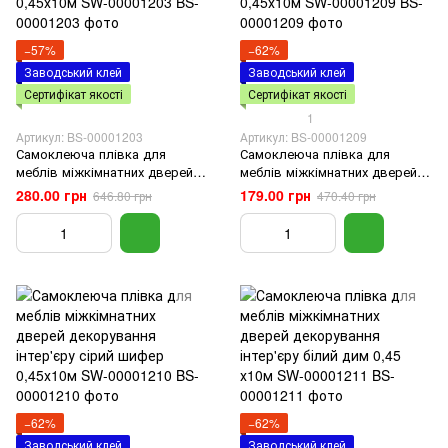
−57%
−62%
Заводський клей
Заводський клей
Сертифікат якості
Сертифікат якості
1
Артикул: BS-00001203
Артикул: BS-00001209
Самоклеюча плівка для
Самоклеюча плівка для
меблів міжкімнатних дверей
меблів міжкімнатних дверей
декорування інтер'єру
декорування інтер'єру світло-
280.00 грн
179.00 грн
646.80 грн
470.40 грн
оливковий мармур 0,45х10м
сталева 0,45х10м SW-
SW-00001203
00001209
−62%
−62%
Заводський клей
Заводський клей