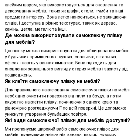
клейким шаром, яка використовується для оновлення та
декорування меблів, таких як шафи, столи, тумби та інші
предмети інтер'єру. Вона легко наноситься, не залишаючи
слідів, і доступна в різних текстурах, таких як дерево,
камінь, цегла, металік та інші.
Де можна використовувати самоклеючу плівку
для меблів?
Цю плівку можна використовувати для облицювання меблів
у будь-яких приміщеннях: кухнях, спальнях, вітальнях,
офісах і навіть у ванних кімнатах. Вона підходить для
оновлення зовнішнього вигляду старих меблів і захисту від
пошкоджень.
Як клеїти самоклеючу плівку на меблі?
Для правильного наклеювання самоклеючої плівки на меблі
необхідно очистити поверхню від пилу та бруду, а потім
акуратно наклеїти плівку, починаючи з одного краю та
рівномірно розгладжуючи її по всій поверхні. Це допоможе
уникнути утворення бульбашок повітря.
Які види самоклеючої плівки для меблів доступні?
Ми пропонуємо широкий вибір самоклеючих плівок для
меблів, включаючи плівки під дерево, камінь, тканину,