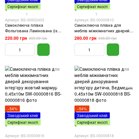
Сертифікат якості
Сертифікат якості
1
1
Артикул: BS-00002402
Артикул: BS-00000810
Самоклеюча плівка
Самоклеюча плівка для
Фольгована Ламінована (із
меблів міжкімнатних дверей
Захистом від Подряпин)
декорування інтер'єру
220.00 грн
280.00 грн
400.00 грн
646.80 грн
60cm*3m
коричневе дерево 0,45х10м
SW-00000810
−54%
−54%
Заводський клей
Заводський клей
Сертифікат якості
Сертифікат якості
Артикул: BS-00000816
Артикул: BS-00000818