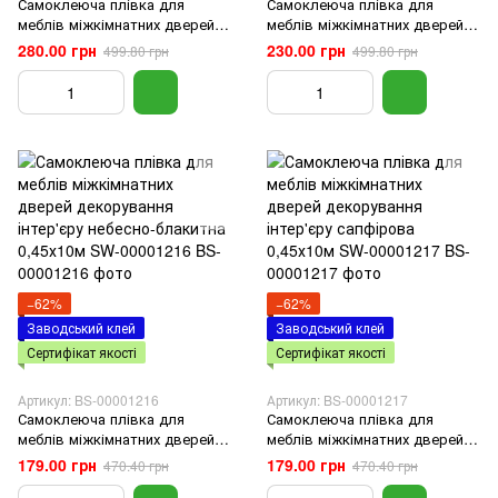
Самоклеюча плівка для
Самоклеюча плівка для
меблів міжкімнатних дверей
меблів міжкімнатних дверей
декорування інтер'єру
декорування інтер'єру
280.00 грн
230.00 грн
499.80 грн
499.80 грн
малахітовий мармур золоті
нефритовий мармур срібні
соти 0,45х10м SW-00001214
соти 0,45х10м SW-00001215
−62%
−62%
Заводський клей
Заводський клей
Сертифікат якості
Сертифікат якості
Артикул: BS-00001216
Артикул: BS-00001217
Самоклеюча плівка для
Самоклеюча плівка для
меблів міжкімнатних дверей
меблів міжкімнатних дверей
декорування інтер'єру
декорування інтер'єру
179.00 грн
179.00 грн
470.40 грн
470.40 грн
небесно-блакитна 0,45х10м
сапфірова 0,45х10м SW-