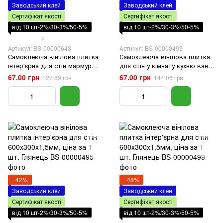
Заводський клей
Заводський клей
Сертифікат якості
Сертифікат якості
від 10 шт-2%/30-3%/50-5%
від 10 шт-2%/30-3%/50-5%
2
Артикул: BS-00000643
Артикул: BS-00000493
Самоклеюча вінілова плитка
Самоклеюча вінілова плитка
інтер'єрна для стін мармур
для стін у кімнату кухню ванну
онікс 600х300х1,5мм, ціна за 1
600х300х1,5мм, ціна за 1 шт.
67.00 грн
67.00 грн
127.89 грн
144.06 грн
шт. Глянець
Глянець
−42%
−48%
Заводський клей
Заводський клей
Сертифікат якості
Сертифікат якості
від 10 шт-2%/30-3%/50-5%
від 10 шт-2%/30-3%/50-5%