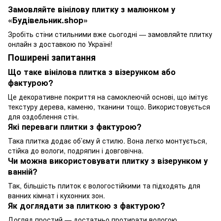
Замовляйте вінілову плитку з малюнком у
«Будівельник.shop»
Зробіть стіни стильними вже сьогодні — замовляйте
плитку
онлайн з доставкою по Україні!
Поширені запитання
Що таке вінілова плитка з візерунком або
фактурою?
Це декоративне покриття на самоклеючій основі, що імітує
текстуру дерева, каменю, тканини тощо. Використовується
для оздоблення стін.
Які переваги плитки з фактурою?
Така плитка додає об’єму й стилю. Вона легко монтується,
стійка до вологи, подряпин і довговічна.
Чи можна використовувати плитку з візерунком у
ванній?
Так, більшість плиток є вологостійкими та підходять для
ванних кімнат і кухонних зон.
Як доглядати за плиткою з фактурою?
Догляд простий — достатньо протирати вологою