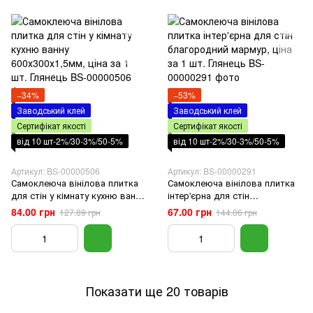
−34%
−53%
Заводський клей
Заводський клей
Сертифікат якості
Сертифікат якості
від 10 шт-2%/30-3%/50-5%
від 10 шт-2%/30-3%/50-5%
Артикул: BS-00000506
Артикул: BS-00000291
Самоклеюча вінілова плитка
Самоклеюча вінілова плитка
для стін у кімнату кухню ванну
інтер'єрна для стін
600х300х1,5мм, ціна за 1 шт.
благородний мармур, ціна за 1
84.00 грн
67.00 грн
127.89 грн
144.06 грн
Глянець
шт. Глянець
Показати ще 20 товарів