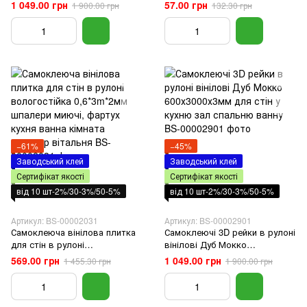
600х3000х3мм для стін у кухню
(СВП-108) Матова SW-
1 049.00 грн
57.00 грн
1 900.00 грн
132.30 грн
зал спальню ванну
00000497
−61%
−45%
Заводський клей
Заводський клей
Сертифікат якості
Сертифікат якості
від 10 шт-2%/30-3%/50-5%
від 10 шт-2%/30-3%/50-5%
Артикул: BS-00002031
Артикул: BS-00002901
Самоклеюча вінілова плитка
Самоклеючі 3D рейки в рулоні
для стін в рулоні
вінілові Дуб Мокко
вологостійка 0,6*3m*2мм
600х3000х3мм для стін у кухню
569.00 грн
1 049.00 грн
1 455.30 грн
1 900.00 грн
шпалери миючі, фартух кухня
зал спальню ванну
ванна кімната коридор
вітальня