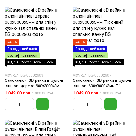
−45%
−45%
Заводський клей
Заводський клей
Сертифікат якості
Сертифікат якості
від 10 шт-2%/30-3%/50-5%
від 10 шт-2%/30-3%/50-5%
Артикул: BS-00002903
Артикул: BS-00002907
Самоклеючі 3D рейки в рулоні
Самоклеючі 3D рейки в рулоні
вінілові дерево 600х3000х3мм
вінілові 600х3000х3мм Тік
для стін у кухню зал спальню
сивий для стін у кухню зал
1 049.00 грн
1 049.00 грн
1 900.00 грн
1 900.00 грн
ванну
спальню ванну