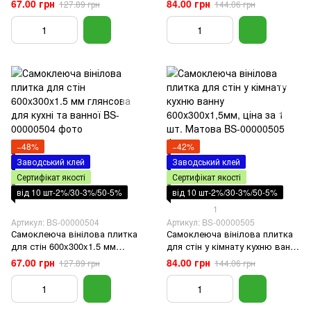
67.00 грн
84.00 грн
127.89 грн
144.06 грн
Глянець
Глянець
−48%
−42%
Заводський клей
Заводський клей
Сертифікат якості
Сертифікат якості
від 10 шт-2%/30-3%/50-5%
від 10 шт-2%/30-3%/50-5%
1
Артикул: BS-00000504
Артикул: BS-00000505
Самоклеюча вінілова плитка
Самоклеюча вінілова плитка
для стін 600x300x1.5 мм
для стін у кімнату кухню ванну
глянсова для кухні та ванної
600х300х1,5мм, ціна за 1 шт.
67.00 грн
84.00 грн
127.89 грн
144.06 грн
Матова