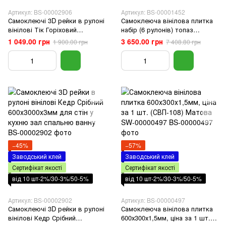
Артикул: BS-00002906
Артикул: BS-00001452
Самоклеючі 3D рейки в рулоні
Самоклеюча вінілова плитка
вінілові Тік Горіховий
набір (6 рулонів) топаз
600х3000х3мм для стін у кухню
3600х2800х2мм SW-00001452
1 049.00 грн
3 650.00 грн
1 900.00 грн
7 408.80 грн
зал спальню ванну
−45%
−57%
Заводський клей
Заводський клей
Сертифікат якості
Сертифікат якості
від 10 шт-2%/30-3%/50-5%
від 10 шт-2%/30-3%/50-5%
Артикул: BS-00002902
Артикул: BS-00000497
Самоклеючі 3D рейки в рулоні
Самоклеюча вінілова плитка
вінілові Кедр Срібний
600х300х1,5мм, ціна за 1 шт.