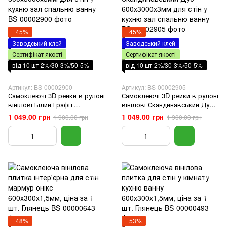
−45%
−45%
Заводський клей
Заводський клей
Сертифікат якості
Сертифікат якості
від 10 шт-2%/30-3%/50-5%
від 10 шт-2%/30-3%/50-5%
Артикул: BS-00002900
Артикул: BS-00002905
Самоклеючі 3D рейки в рулоні
Самоклеючі 3D рейки в рулоні
вінілові Білий Графіт
вінілові Скандинавський Дуб
600х3000х3мм для стін у кухню
600х3000х3мм для стін у кухню
1 049.00 грн
1 049.00 грн
1 900.00 грн
1 900.00 грн
зал спальню ванну
зал спальню ванну
−48%
−53%