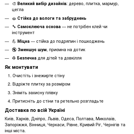
🎨
Великий вибір дизайнів
: дерево, плитка, мармур,
цегла
🧽
Стійка до вологи та забруднень
🔧
Самоклеюча основа
— не потрібен клей чи
інструмент
💪
Міцна
— стійка до подряпин і пошкоджень
🔇
Зменшує шум
, приємна на дотик
♻️
Безпечна
для дітей та довкілля
Як монтувати
Очистіть і знежирте стіну
Відріжте плитку за розміром
Зніміть захисну плівку
Притисніть до стіни та ретельно розгладьте
Доставка по всій Україні
Київ, Харків, Дніпро, Львів, Одеса, Полтава, Миколаїв,
Запоріжжя, Вінниця, Черкаси, Рівне, Кривий Ріг, Чернігів та
інші міста.