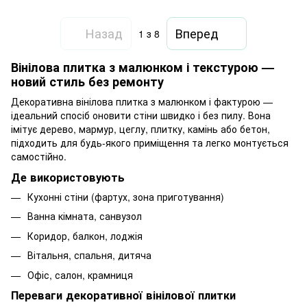
Назад
Вперед
1
з 8
Вінілова плитка з малюнком і текстурою —
новий стиль без ремонту
Декоративна вінілова плитка з малюнком і фактурою —
ідеальний спосіб оновити стіни швидко і без пилу. Вона
імітує дерево, мармур, цеглу, плитку, камінь або бетон,
підходить для будь-якого приміщення та легко монтується
самостійно.
Де використовують
Кухонні стіни (фартух, зона приготування)
Ванна кімната, санвузол
Коридор, балкон, лоджія
Вітальня, спальня, дитяча
Офіс, салон, крамниця
Переваги декоративної вінілової плитки