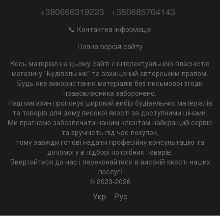
+380666319223
+380685704143
📞 Контактна інформація
Повна версія сайту
Весь матеріал на цьому сайті є інтелектуальною власністю
магазину "Будівельник" та захищений авторським правом.
Будь-яке використання матеріалів без письмової згоди
правовласника заборонено.
Наш магазин пропонує широкий вибір будівельних матеріалів
та товарів для дому високої якості за доступними цінами.
Ми прагнемо забезпечити нашим клієнтам найкращий сервіс
та зручність під час покупок,
тому завжди готові надати професійну консультацію та
допомогу в підборі потрібних товарів.
Звертайтеся до нас і переконайтеся в високій якості наших
послуг!
© 2023-2026
Укр
Рус