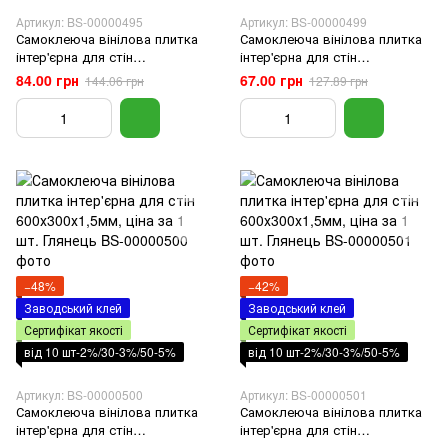
Артикул: BS-00000495
Артикул: BS-00000499
Самоклеюча вінілова плитка
Самоклеюча вінілова плитка
інтер'єрна для стін
інтер'єрна для стін
600х300х1,5мм, ціна за 1 шт.
600х300х1,5мм, ціна за 1 шт.
84.00 грн
67.00 грн
144.06 грн
127.89 грн
Глянець
Глянець
−48%
−42%
Заводський клей
Заводський клей
Сертифікат якості
Сертифікат якості
від 10 шт-2%/30-3%/50-5%
від 10 шт-2%/30-3%/50-5%
Артикул: BS-00000500
Артикул: BS-00000501
Самоклеюча вінілова плитка
Самоклеюча вінілова плитка
інтер'єрна для стін
інтер'єрна для стін
600х300х1,5мм, ціна за 1 шт.
600х300х1,5мм, ціна за 1 шт.