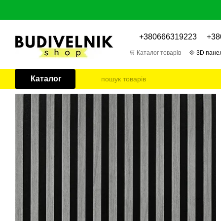
Перейти до основного контенту
+380666319223
+38
🛒 Каталог товарів
💠 3D панел
🎁 Відгуки про товари
📌 Бл
Каталог