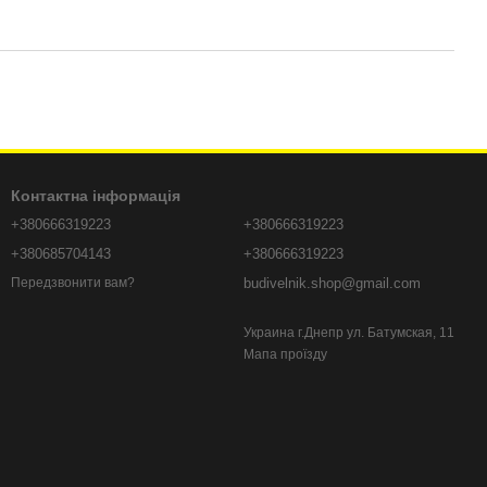
Контактна інформація
+380666319223
+380666319223
+380685704143
+380666319223
budivelnik.shop@gmail.com
Передзвонити вам?
Украина г.Днепр ул. Батумская, 11
Мапа проїзду