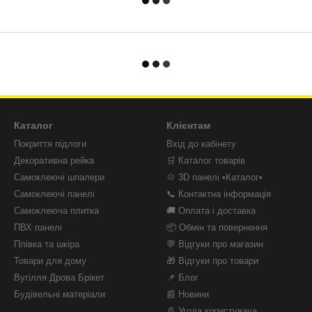
Каталог
Клієнтам
Покриття підлоги
Вхід до кабінету
Декоративна рейка
🛒 Каталог товарів
Самоклеючі шпалери
💠 3D панелі •Каталог•
Самоклеючі панелі
📞 Контактна інформація
Самоклеюча плитка
🚚 Оплата і доставка
ПВХ панелі
📦 Обмін та повернення
Плівка та шкіра
💬 Відгуки про магазин
Товари для дому
🎁 Відгуки про товари
Вугілля Дрова Брікет
📌 Блог
Будівельні матеріали
📰 Новини
📄 Угода користувача