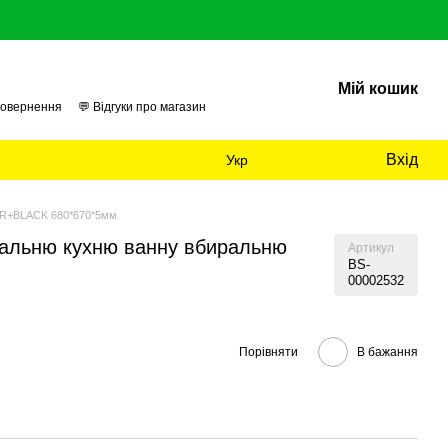
Мій кошик
повернення
💬 Відгуки про магазин
 нас
📊 Аудит
Вхід
Укр
VER+BLACK 680*670*5мм
пальню кухню ванну вбиральню
Артикул
BS-
00002532
Порівняти
В бажання