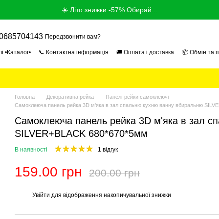
☀️ Літо знижки -57% Обирай...
0685704143
Передзвонити вам?
і •Каталог•
📞 Контактна інформація
🚚 Оплата і доставка
📦 Обмін та 
ог
📰 Новини
📄 Угода користувача
🎓 Продавець Експерт 2026
🏢 Про
Головна
Декоративна рейка
Панелі-рейки самоклеючі
Самоклеюча панель рейка 3D м'яка в зал спальню кухню ванну вбиральню SIL
Самоклеюча панель рейка 3D м'яка в зал с
SILVER+BLACK 680*670*5мм
В наявності
1 відгук
159.00 грн
200.00 грн
Увійти
для відображення накопичувальної знижки
%