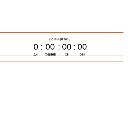
До кінця акції
0
00
00
00
дні
години
хв
сек