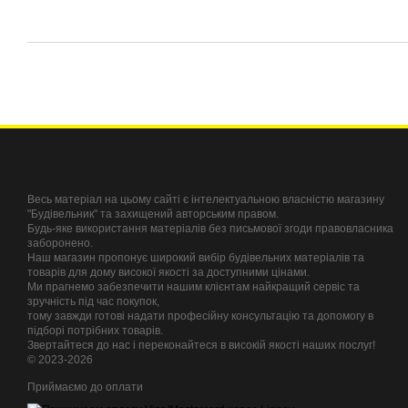
Весь матеріал на цьому сайті є інтелектуальною власністю магазину
"Будівельник" та захищений авторським правом.
Будь-яке використання матеріалів без письмової згоди правовласника
заборонено.
Наш магазин пропонує широкий вибір будівельних матеріалів та
товарів для дому високої якості за доступними цінами.
Ми прагнемо забезпечити нашим клієнтам найкращий сервіс та
зручність під час покупок,
тому завжди готові надати професійну консультацію та допомогу в
підборі потрібних товарів.
Звертайтеся до нас і переконайтеся в високій якості наших послуг!
© 2023-2026
Приймаємо до оплати