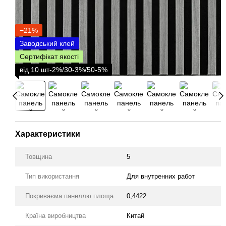
−21%
Заводський клей
Сертифікат якості
від 10 шт-2%/30-3%/50-5%
Характеристики
Товщина
5
Тип використання
Для внутренних работ
Покриваєма панеллю площа
0,4422
Країна виробництва
Китай