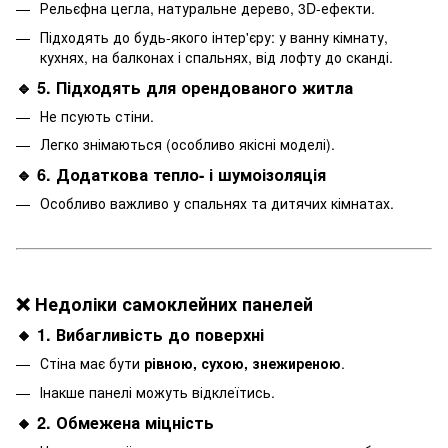
Рельєфна цегла, натуральне дерево, 3D-ефекти.
Підходять до будь-якого інтер'єру: у
ванну
кімнату,
кухнях
, на
балконах
і
спальнях
, від лофту до сканді.
🔹 5. Підходять для орендованого житла
Не псують стіни.
Легко знімаються (особливо якісні моделі).
🔹 6. Додаткова тепло- і шумоізоляція
Особливо важливо у спальнях та дитячих кімнатах.
❌ Недоліки самоклейних панелей
🔸 1. Вибагливість до поверхні
Стіна має бути
рівною, сухою, знежиреною
.
Інакше панелі можуть відклеїтись.
🔸 2. Обмежена міцність