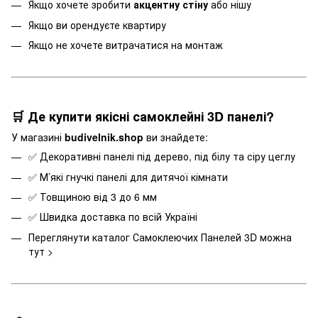
Якщо хочете зробити
акцентну стіну
або нішу
Якщо ви орендуєте квартиру
Якщо не хочете витрачатися на монтаж
🛒 Де купити якісні самоклейні 3D панелі?
У магазині
budivelnik.shop
ви знайдете:
✅
Декоративні
панелі під дерево, під білу та сіру цеглу
✅ М’які
гнучк
і панелі для дитячої кімнати
✅ Товщиною від 3 до 6 мм
✅ Швидка доставка по всій Україні
Переглянути каталог
Самоклеючих Панелей 3D можна
тут >