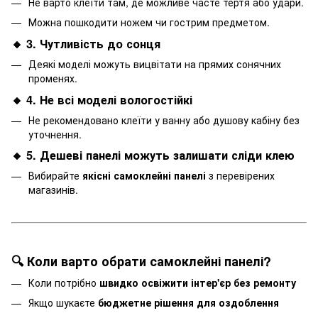
Не варто клеїти там, де можливе часте тертя або удари.
Можна пошкодити ножем чи гострим предметом.
🔸 3. Чутливість до сонця
Деякі моделі можуть вицвітати на прямих сонячних
променях.
🔸 4. Не всі моделі
вологостійк
і
Не рекомендовано клеїти у ванну або душову кабіну без
уточнення.
🔸 5. Дешеві панелі можуть залишати сліди клею
Вибирайте
якісні самоклейні панелі
з перевірених
магазинів.
🔍 Коли варто обрати самоклейні панелі?
Коли потрібно
швидко освіжити інтер'єр без ремонту
Якщо шукаєте
бюджетне рішення для оздоблення