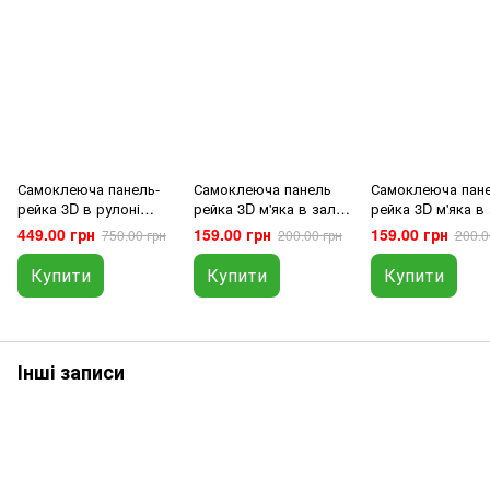
Самоклеюча панель-
Самоклеюча панель
Самоклеюча пан
рейка 3D в рулоні
рейка 3D м'яка в зал
рейка 3D м'яка в
м'яка гнучка мармур
спальню кухню ванну
спальню кухню в
449.00 грн
159.00 грн
159.00 грн
750.00 грн
200.00 грн
200.0
2900*350*6мм в зал
вбиральню
вбиральню
спальню кухню ванну
WHITE+BLACK
SILVER+BLACK
Купити
Купити
Купити
вбиральню
680*670*5мм
680*670*5мм
Інші записи