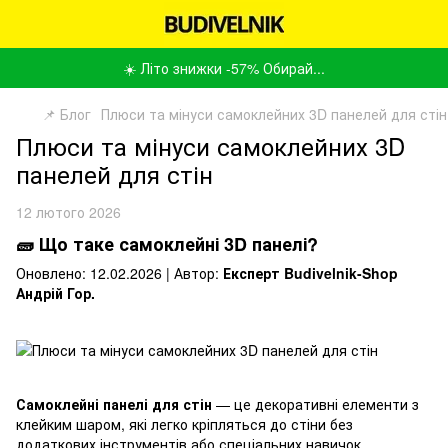
☀️ Літо знижки -57% Обирай...
📌 Блог
Плюси та мінуси самоклейних 3D панелей для стін
Плюси та мінуси самоклейних 3D
панелей для стін
12 лютого 2026
🧱 Що таке самоклейні 3D панелі?
Оновлено: 12.02.2026 | Автор:
Експерт Budivelnik-Shop
Андрій Гор.
Самоклейні панелі для
стін
— це декоративні елементи з
клейким шаром, які легко кріпляться до стіни без
додаткових інструментів або спеціальних навичок.