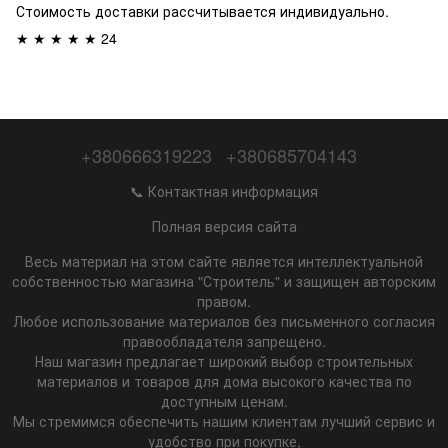
Стоимость доставки рассчитывается индивидуально.
★ ★ ★ ★ ★ 24
+380666319223
+380685704143
📞 Контактная информация
Полная версия сайта
Весь материал на этом сайте является интеллектуальной
собственностью магазина "Строитель" и защищен авторским
правом.
Любое использование материалов без письменного согласия
правообладателя запрещено.
Наш магазин предлагает широкий выбор строительных
материалов и товаров для дома высокого качества по
доступным ценам.
Мы стремимся обеспечить нашим клиентам лучший сервис и
удобство при покупке,