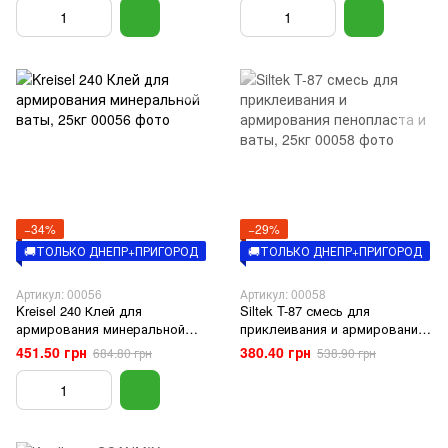
−34%
−29%
🚚ТОЛЬКО ДНЕПР+ПРИГОРОД
🚚ТОЛЬКО ДНЕПР+ПРИГОРОД
Артикул: 00056
Артикул: 00058
Kreisel 240 Клей для
Siltek T-87 смесь для
армирования минеральной
приклеивания и армирования
ваты, 25кг
пенопласта и ваты, 25кг
451.50 грн
380.40 грн
684.80 грн
538.90 грн