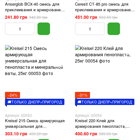
Anserglob BCХ-40 смесь для
Ceresit CТ-85 pro смесь для
приклеивания и армирования
приклеивания и армирования
пенопласта и ваты, 25кг
пенополистирольных плит,
241.80 грн
451.00 грн
342.30 грн
603.50 грн
27кг
−24%
−31%
🚚ТОЛЬКО ДНЕПР+ПРИГОРОД
🚚ТОЛЬКО ДНЕПР+ПРИГОРОД
Артикул: 00053
Артикул: 00054
Kreisel 215 Смесь армирующая
Kreisel 220 Клей для
универсальная для
армирования пенопласта,
пенопласта и минеральной
25кг
303.10 грн
400.60 грн
400.30 грн
580.00 грн
ваты, 25кг