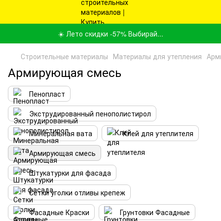
☀️ Лето скидки -57% Выбирай...
Строительные материалы
Материалы для утепления
Арм
Армирующая смесь
Пенопласт
Экструдированный пенополистирол
Минеральная вата
Клей для утеплителя
Армирующая смесь
Штукатурки для фасада
Сетки уголки отливы крепеж
Фасадные Краски
Грунтовки Фасадные