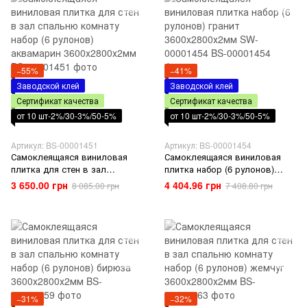
−55%
−41%
Заводской клей
Заводской клей
Сертификат качества
Сертификат качества
от 10 шт-2%/30-3%/50-5%
от 10 шт-2%/30-3%/50-5%
Артикул: BS-00001451
Артикул: BS-00001454
Самоклеящаяся виниловая
Самоклеящаяся виниловая
плитка для стен в зал
плитка набор (6 рулонов)
спальню комнату набор (6
гранит 3600х2800х2мм SW-
3 650.00 грн
4 404.96 грн
8 085.00 грн
7 408.80 грн
рулонов) аквамарин
00001454
3600х2800х2мм
−31%
−32%