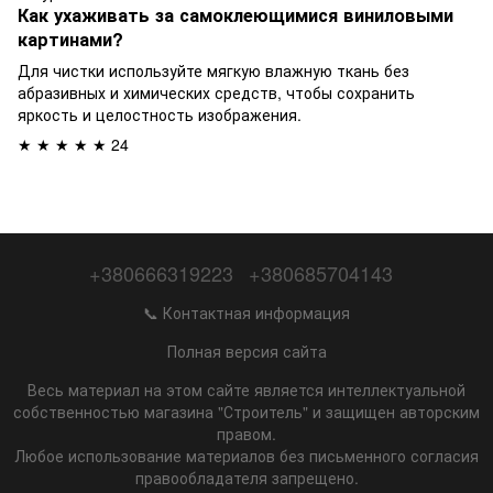
Как ухаживать за самоклеющимися виниловыми
картинами?
Для чистки используйте мягкую влажную ткань без
абразивных и химических средств, чтобы сохранить
яркость и целостность изображения.
★ ★ ★ ★ ★ 24
+380666319223
+380685704143
📞 Контактная информация
Полная версия сайта
Весь материал на этом сайте является интеллектуальной
собственностью магазина "Строитель" и защищен авторским
правом.
Любое использование материалов без письменного согласия
правообладателя запрещено.