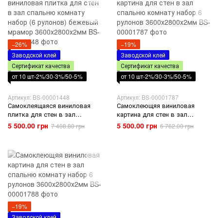
−26%
−19%
Заводской клей
Заводской клей
Сертификат качества
Сертификат качества
от 10 шт-2%/30-3%/50-5%
от 10 шт-2%/30-3%/50-5%
Артикул: BS-00001448
Артикул: BS-00001787
Самоклеящаяся виниловая
Самоклеющяя виниловая
плитка для стен в зал
картина для стен в зал
спальню комнату набор (6
спальню комнату набор 6
5 500.00 грн
5 500.00 грн
7 408.80 грн
6 762.00 грн
рулонов) бежевый мрамор
рулонов 3600х2800х2мм
3600х2800х2мм
−19%
Заводской клей