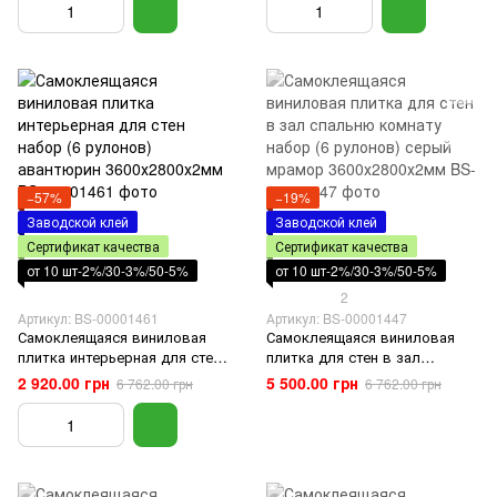
3600х2800х2мм
3600х2800х2мм
−57%
−19%
Заводской клей
Заводской клей
Сертификат качества
Сертификат качества
от 10 шт-2%/30-3%/50-5%
от 10 шт-2%/30-3%/50-5%
2
Артикул: BS-00001461
Артикул: BS-00001447
Самоклеящаяся виниловая
Самоклеящаяся виниловая
плитка интерьерная для стен
плитка для стен в зал
набор (6 рулонов) авантюрин
спальню комнату набор (6
2 920.00 грн
5 500.00 грн
6 762.00 грн
6 762.00 грн
3600х2800х2мм
рулонов) серый мрамор
3600х2800х2мм