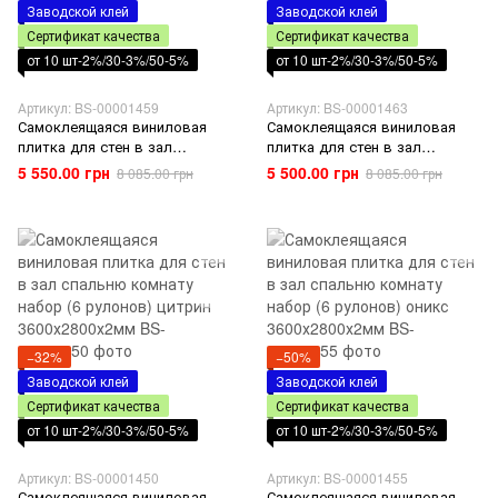
Заводской клей
Заводской клей
Сертификат качества
Сертификат качества
от 10 шт-2%/30-3%/50-5%
от 10 шт-2%/30-3%/50-5%
Артикул: BS-00001459
Артикул: BS-00001463
Самоклеящаяся виниловая
Самоклеящаяся виниловая
плитка для стен в зал
плитка для стен в зал
спальню комнату набор (6
спальню комнату набор (6
5 550.00 грн
5 500.00 грн
8 085.00 грн
8 085.00 грн
рулонов) бирюза
рулонов) жемчуг
3600х2800х2мм
3600х2800х2мм
−32%
−50%
Заводской клей
Заводской клей
Сертификат качества
Сертификат качества
от 10 шт-2%/30-3%/50-5%
от 10 шт-2%/30-3%/50-5%
Артикул: BS-00001450
Артикул: BS-00001455
Самоклеящаяся виниловая
Самоклеящаяся виниловая