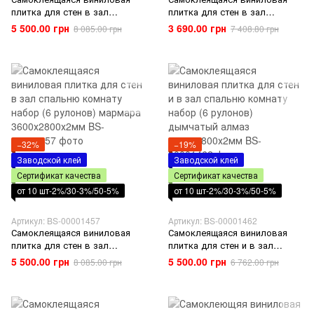
плитка для стен в зал
плитка для стен в зал
спальню комнату набор (6
спальню комнату набор (6
5 500.00 грн
3 690.00 грн
8 085.00 грн
7 408.80 грн
рулонов) цитрин
рулонов) оникс
3600х2800х2мм
3600х2800х2мм
−32%
−19%
Заводской клей
Заводской клей
Сертификат качества
Сертификат качества
от 10 шт-2%/30-3%/50-5%
от 10 шт-2%/30-3%/50-5%
Артикул: BS-00001457
Артикул: BS-00001462
Самоклеящаяся виниловая
Самоклеящаяся виниловая
плитка для стен в зал
плитка для стен и в зал
спальню комнату набор (6
спальню комнату набор (6
5 500.00 грн
5 500.00 грн
8 085.00 грн
6 762.00 грн
рулонов) мармара
рулонов) дымчатый алмаз
3600х2800х2мм
3600х2800х2мм