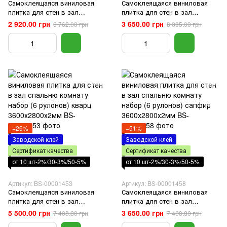
Самоклеящаяся виниловая
Самоклеящаяся виниловая
плитка для стен в зал
плитка для стен в зал
спальню комнату набор (6
спальню комнату набор (6
2 920.00 грн
3 650.00 грн
6 762.00 грн
8 085.00 грн
рулонов) агат 3600х2800х2мм
рулонов) лазурный
3600х2800х2мм
−26%
−51%
Заводской клей
Заводской клей
Сертификат качества
Сертификат качества
от 10 шт-2%/30-3%/50-5%
от 10 шт-2%/30-3%/50-5%
Артикул: BS-00001453
Артикул: BS-00001458
Самоклеящаяся виниловая
Самоклеящаяся виниловая
плитка для стен в зал
плитка для стен в зал
спальню комнату набор (6
спальню комнату набор (6
5 500.00 грн
3 650.00 грн
7 408.80 грн
7 408.80 грн
рулонов) кварц
рулонов) сапфир