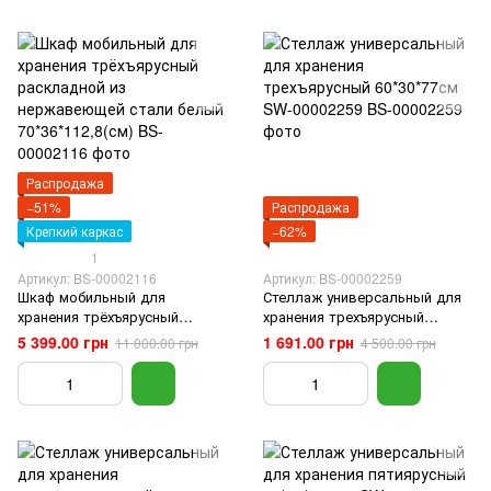
Распродажа
−51%
Распродажа
Крепкий каркас
−62%
1
Артикул: BS-00002116
Артикул: BS-00002259
Шкаф мобильный для
Стеллаж универсальный для
хранения трёхъярусный
хранения трехъярусный
раскладной из нержавеющей
60*30*77см SW-00002259
5 399.00 грн
1 691.00 грн
11 000.00 грн
4 500.00 грн
стали белый 70*36*112,8(см)