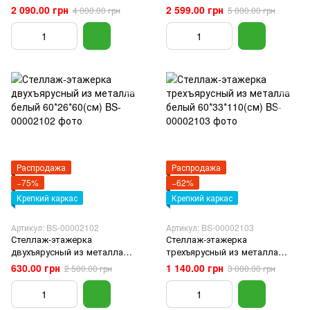
раскладной из нержавеющей
универсальный раскладной из
2 090.00 грн
2 599.00 грн
4 000.00 грн
5 000.00 грн
стали черный 89*72*34 (см)
нержавеющей стали черный
126*72*34(см)
Распродажа
Распродажа
−75%
−62%
Крепкий каркас
Крепкий каркас
Артикул: BS-00002102
Артикул: BS-00002103
Стеллаж-этажерка
Стеллаж-этажерка
двухъярусный из металла
трехъярусный из металла
белый 60*26*60(см)
белый 60*33*110(см)
630.00 грн
1 140.00 грн
2 500.00 грн
3 000.00 грн