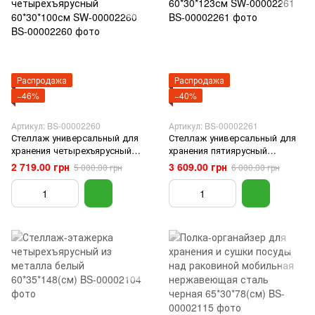
Распродажа
Распродажа
−46%
−40%
Артикул: BS-00002260
Артикул: BS-00002261
Стеллаж универсальный для
Стеллаж универсальный для
хранения четырехъярусный
хранения пятиярусный
60*30*100см SW-00002260
60*30*123см SW-00002261
2 719.00 грн
3 609.00 грн
5 000.00 грн
6 000.00 грн