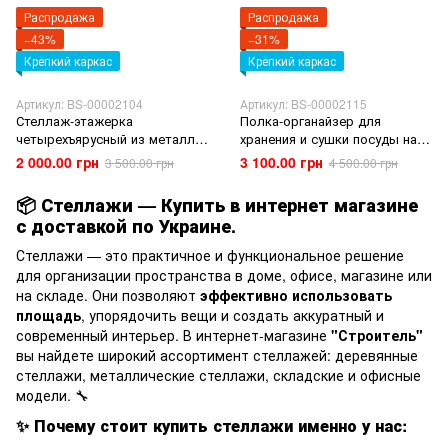
Распродажа
Распродажа
−43%
−31%
Крепкий каркас
Крепкий каркас
Артикул: BS-00002104
Артикул: BS-00002115
Стеллаж-этажерка
Полка-органайзер для
четырехъярусный из металла
хранения и сушки посуды над
белый 60*35*148(см)
раковиной мобильная
2 000.00 грн
3 100.00 грн
3 500.00 грн
4 500.00 грн
нержавеющая сталь черная
65*30*78(см)
📦
Стеллажи — Купить в интернет магазине
с доставкой по Украине.
Стеллажи — это практичное и функциональное решение
для организации пространства в доме, офисе, магазине или
на складе. Они позволяют
эффективно использовать
площадь
, упорядочить вещи и создать аккуратный и
современный интерьер. В интернет-магазине
"Строитель"
вы найдете широкий ассортимент стеллажей: деревянные
стеллажи, металлические стеллажи, складские и офисные
модели. 🔧
✨
Почему стоит купить стеллажи именно у нас: