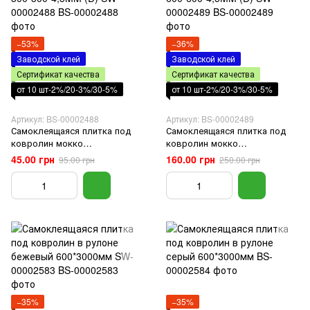
−53%
−36%
Заводской клей
Заводской клей
Сертификат качества
Сертификат качества
от 10 шт-2%/20-3%/30-5%
от 10 шт-2%/20-3%/30-5%
Артикул: BS-00002488
Артикул: BS-00002489
Самоклеящаяся плитка под
Самоклеящаяся плитка под
ковролин мокко
ковролин мокко
300*300*4,5MM (D) SW-
600*600*4,5MM (D) SW-
45.00 грн
160.00 грн
95.00 грн
250.00 грн
00002488
00002489
−35%
−35%