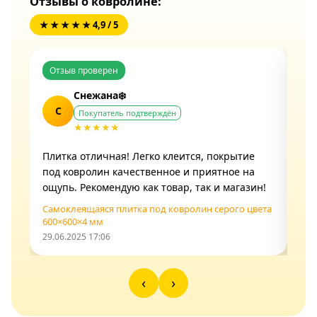
Отзывы о ковролине:
★ ★ ★ ★ ★ 4,9 / 5
Отзыв проверен
От
Снежана❄️
С
Покупатель подтверждён
★★★★★
Плитка отличная! Легко клеится, покрытие
Спа
под ковролин качественное и приятное на
про
ощупь. Рекомендую как товар, так и магазин!
Иде
Самоклеящаяся плитка под ковролин серого цвета
Сам
600×600×4 мм
син
29.06.2025 17:06
29.0
‹
›