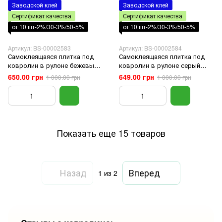
Заводской клей
Заводской клей
Сертификат качества
Сертификат качества
от 10 шт-2%/30-3%/50-5%
от 10 шт-2%/30-3%/50-5%
Артикул: BS-00002583
Артикул: BS-00002584
Самоклеящаяся плитка под
Самоклеящаяся плитка под
ковролин в рулоне бежевый
ковролин в рулоне серый
600*3000мм SW-00002583
600*3000мм
650.00 грн
649.00 грн
1 000.00 грн
1 000.00 грн
Показать еще 15 товаров
Назад
Вперед
1
из 2