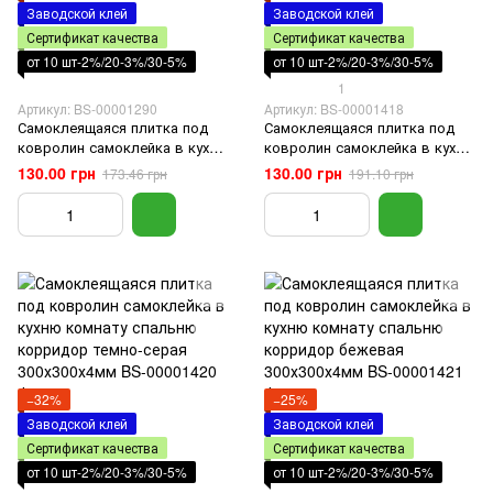
Заводской клей
Заводской клей
Сертификат качества
Сертификат качества
от 10 шт-2%/20-3%/30-5%
от 10 шт-2%/20-3%/30-5%
1
Артикул: BS-00001290
Артикул: BS-00001418
Самоклеящаяся плитка под
Самоклеящаяся плитка под
ковролин самоклейка в кухню
ковролин самоклейка в кухню
комнату спальню корридор
комнату спальню корридор
130.00 грн
130.00 грн
173.46 грн
191.10 грн
бежевая 600х600х4мм
серая 600х600х4мм
−32%
−25%
Заводской клей
Заводской клей
Сертификат качества
Сертификат качества
от 10 шт-2%/20-3%/30-5%
от 10 шт-2%/20-3%/30-5%