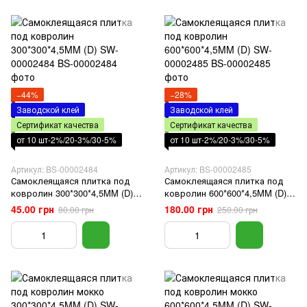
−44%
−28%
Заводской клей
Заводской клей
Сертификат качества
Сертификат качества
от 10 шт-2%/20-3%/30-5%
от 10 шт-2%/20-3%/30-5%
Артикул: BS-00002484
Артикул: BS-00002485
Самоклеящаяся плитка под
Самоклеящаяся плитка под
ковролин 300*300*4,5MM (D)
ковролин 600*600*4,5MM (D)
SW-00002484
SW-00002485
45.00 грн
180.00 грн
80.00 грн
250.00 грн