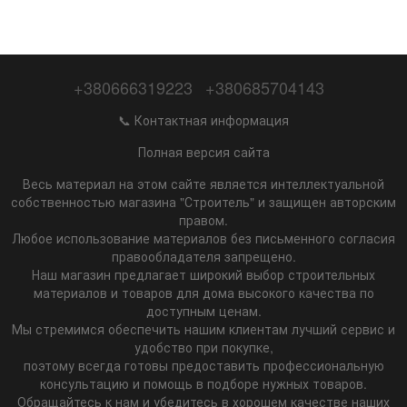
+380666319223
+380685704143
📞 Контактная информация
Полная версия сайта
Весь материал на этом сайте является интеллектуальной
собственностью магазина "Строитель" и защищен авторским
правом.
Любое использование материалов без письменного согласия
правообладателя запрещено.
Наш магазин предлагает широкий выбор строительных
материалов и товаров для дома высокого качества по
доступным ценам.
Мы стремимся обеспечить нашим клиентам лучший сервис и
удобство при покупке,
поэтому всегда готовы предоставить профессиональную
консультацию и помощь в подборе нужных товаров.
Обращайтесь к нам и убедитесь в хорошем качестве наших