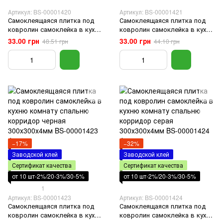
Артикул: BS-00001420
Артикул: BS-00001421
Самоклеящаяся плитка под
Самоклеящаяся плитка под
ковролин самоклейка в кухню
ковролин самоклейка в кухню
комнату спальню корридор
комнату спальню корридор
33.00 грн
33.00 грн
48.51 грн
44.10 грн
темно-серая 300х300х4мм
бежевая 300х300х4мм
−17%
−32%
Заводской клей
Заводской клей
Сертификат качества
Сертификат качества
от 10 шт-2%/20-3%/30-5%
от 10 шт-2%/20-3%/30-5%
1
Артикул: BS-00001423
Артикул: BS-00001424
Самоклеящаяся плитка под
Самоклеящаяся плитка под
ковролин самоклейка в кухню
ковролин самоклейка в кухню