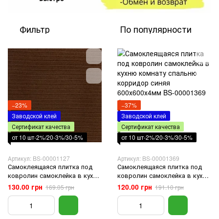
Фильтр
По популярности
−23%
−37%
Заводской клей
Заводской клей
Сертификат качества
Сертификат качества
от 10 шт-2%/20-3%/30-5%
от 10 шт-2%/20-3%/30-5%
Артикул: BS-00001127
Артикул: BS-00001369
Самоклеящаяся плитка под
Самоклеящаяся плитка под
ковролин самоклейка в кухню
ковролин самоклейка в кухню
комнату спальню корридор
комнату спальню корридор
130.00 грн
120.00 грн
169.05 грн
191.10 грн
темно-коричневая
синяя 600х600х4мм
600х600х4мм