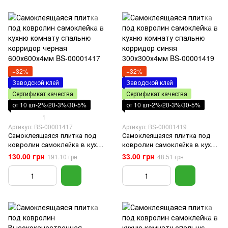
−32%
−32%
Заводской клей
Заводской клей
Сертификат качества
Сертификат качества
от 10 шт-2%/20-3%/30-5%
от 10 шт-2%/20-3%/30-5%
1
Артикул: BS-00001417
Артикул: BS-00001419
Самоклеящаяся плитка под
Самоклеящаяся плитка под
ковролин самоклейка в кухню
ковролин самоклейка в кухню
комнату спальню корридор
комнату спальню корридор
130.00 грн
33.00 грн
191.10 грн
48.51 грн
черная 600х600х4мм
синяя 300х300х4мм