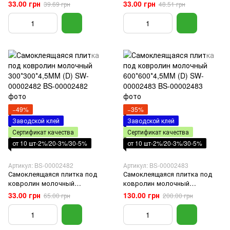
комнату спальню корридор
комнату спальню корридор
33.00 грн
33.00 грн
39.69 грн
48.51 грн
черная 300х300х4мм
серая 300х300х4мм
−49%
−35%
Заводской клей
Заводской клей
Сертификат качества
Сертификат качества
от 10 шт-2%/20-3%/30-5%
от 10 шт-2%/20-3%/30-5%
Артикул: BS-00002482
Артикул: BS-00002483
Самоклеящаяся плитка под
Самоклеящаяся плитка под
ковролин молочный
ковролин молочный
300*300*4,5MM (D) SW-
600*600*4,5MM (D) SW-
33.00 грн
130.00 грн
65.00 грн
200.00 грн
00002482
00002483