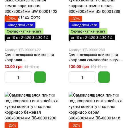
−25%
−32%
Заводской клей
Заводской клей
Сертификат качества
Сертификат качества
от 10 шт-2%/20-3%/30-5%
от 10 шт-2%/20-3%/30-5%
Артикул: BS-00001422
Артикул: BS-00001288
Самоклеящаяся плитка под
Самоклеящаяся плитка под
ковролин
ковролин самоклейка в кухню
Высококачественная темно-
комнату спальню корридор
33.00 грн
130.00 грн
44.10 грн
191.10 грн
коричневая 300х300х4мм SW-
темно-серая 600х600х4мм
00001422
−25%
−32%