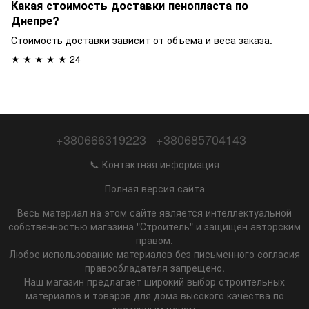
Какая стоимость доставки пенопласта по
Днепре?
Стоимость доставки зависит от объема и веса заказа.
★ ★ ★ ★ ★ 24
+380666319223
+380685704143
📞 Контактная информация
Полная версия сайта
Весь материал на этом сайте является интеллектуальной
собственностью магазина "Строитель" и защищен авторским
правом.
Любое использование материалов без письменного согласия
правообладателя запрещено.
Наш магазин предлагает широкий выбор строительных
материалов и товаров для дома высокого качества по