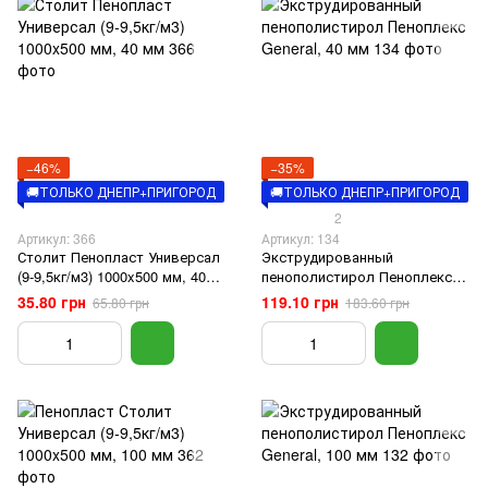
−46%
−35%
🚚ТОЛЬКО ДНЕПР+ПРИГОРОД
🚚ТОЛЬКО ДНЕПР+ПРИГОРОД
2
Артикул: 366
Артикул: 134
Столит Пенопласт Универсал
Экструдированный
(9-9,5кг/м3) 1000x500 мм, 40
пенополистирол Пеноплекс
мм
General, 40 мм
35.80 грн
119.10 грн
65.80 грн
183.60 грн