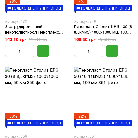
−36%
−7%
🚚ТОЛЬКО ДНЕПР+ПРИГОРОД
🚚ТОЛЬКО ДНЕПР+ПРИГОРОД
Артикул: 133
Артикул: 349
Экструдированный
Пенопласт Столит EPS - 30 (8-
пенополистирол Пеноплекс
8,5кг/м3) 1000x1000 мм, 100
General, 50 мм
мм
143.10 грн
168.80 грн
224.40 грн
181.90 грн
−33%
−22%
🚚ТОЛЬКО ДНЕПР+ПРИГОРОД
🚚ТОЛЬКО ДНЕПР+ПРИГОРОД
Артикул: 350
Артикул: 351