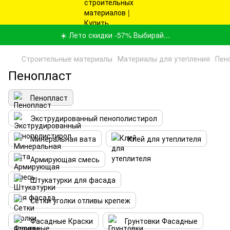
☀️ Лето скидки -57% Выбирай...
Строительные материалы
Материалы для утепления
Пен
Пенопласт
Пенопласт
Экструдированный пенополистирол
Минеральная вата
Клей для утеплителя
Армирующая смесь
Штукатурки для фасада
Сетки уголки отливы крепеж
Фасадные Краски
Грунтовки Фасадные