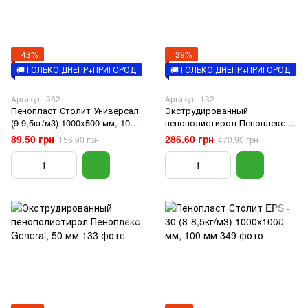
−43%
−39%
🚚ТОЛЬКО ДНЕПР+ПРИГОРОД
🚚ТОЛЬКО ДНЕПР+ПРИГОРОД
Артикул: 362
Артикул: 132
Пенопласт Столит Универсал
Экструдированный
(9-9,5кг/м3) 1000x500 мм, 100
пенополистирол Пеноплекс
мм
General, 100 мм
89.50 грн
286.60 грн
156.90 грн
470.90 грн