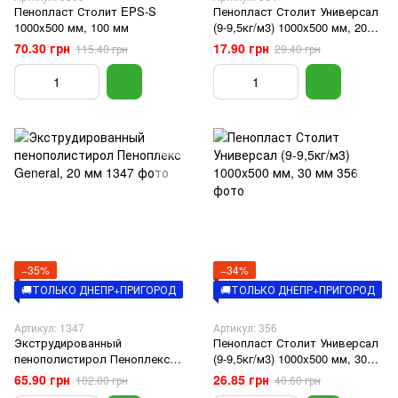
Пенопласт Столит EPS-S
Пенопласт Столит Универсал
1000x500 мм, 100 мм
(9-9,5кг/м3) 1000x500 мм, 20
мм
70.30 грн
17.90 грн
115.40 грн
29.40 грн
−35%
−34%
🚚ТОЛЬКО ДНЕПР+ПРИГОРОД
🚚ТОЛЬКО ДНЕПР+ПРИГОРОД
Артикул: 1347
Артикул: 356
Экструдированный
Пенопласт Столит Универсал
пенополистирол Пеноплекс
(9-9,5кг/м3) 1000x500 мм, 30
General, 20 мм
мм
65.90 грн
26.85 грн
102.00 грн
40.60 грн