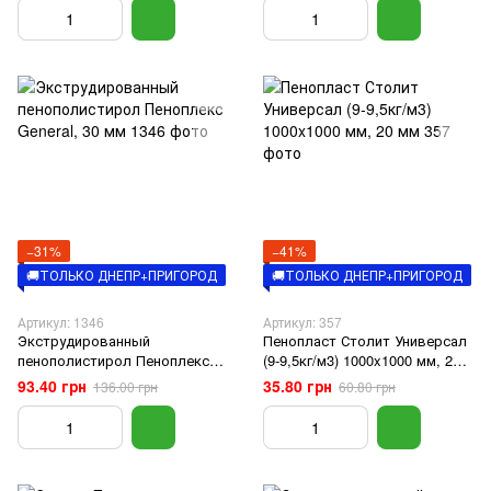
−31%
−41%
🚚ТОЛЬКО ДНЕПР+ПРИГОРОД
🚚ТОЛЬКО ДНЕПР+ПРИГОРОД
Артикул: 1346
Артикул: 357
Экструдированный
Пенопласт Столит Универсал
пенополистирол Пеноплекс
(9-9,5кг/м3) 1000x1000 мм, 20
General, 30 мм
мм
93.40 грн
35.80 грн
136.00 грн
60.80 грн