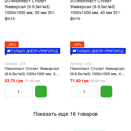
−25%
−28%
🚚ТОЛЬКО ДНЕПР+ПРИГОРОД
🚚ТОЛЬКО ДНЕПР+ПРИГОРОД
Артикул: 358
Артикул: 359
Пенопласт Столит Универсал
Пенопласт Столит Универсал
(9-9,5кг/м3) 1000x1000 мм, 30
(9-9,5кг/м3) 1000x1000 мм, 40
мм
мм
53.70 грн
71.60 грн
71.20 грн
99.60 грн
Показать еще 16 товаров