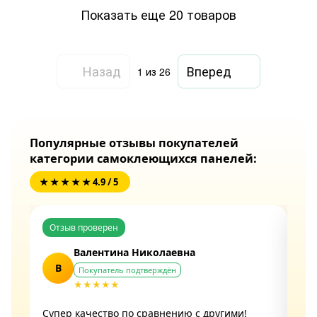
Показать еще 20 товаров
Назад
Вперед
1
из 26
Популярные отзывы покупателей
категории самоклеющихся панелей:
★ ★ ★ ★ ★ 4.9 / 5
Отзыв проверен
От
Валентина Николаевна
В
Покупатель подтверждён
★★★★★
Супер качество по сравнению с другими!
Отл