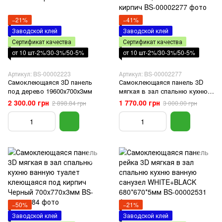
−21%
−41%
Заводской клей
Заводской клей
Сертификат качества
Сертификат качества
от 10 шт-2%/30-3%/50-5%
от 10 шт-2%/30-3%/50-5%
Артикул: BS-00002223
Артикул: BS-00002277
Самоклеющаяся 3D панель
Самоклеющаяся панель 3D
под дерево 19600х700х3мм
мягкая в зал спальню кухню
ванную в рулоне
2 300.00 грн
1 770.00 грн
2 898.84 грн
3 000.00 грн
700мм*19,6м*2мм белый
кирпич
−50%
−21%
Заводской клей
Заводской клей