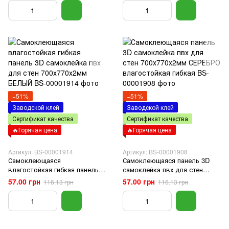
−51%
−51%
Заводской клей
Заводской клей
Сертификат качества
Сертификат качества
🔥Горячая цена
🔥Горячая цена
Артикул: BS-00001914
Артикул: BS-00001908
Самоклеющаяся
Самоклеющаяся панель 3D
влагостойкая гибкая панель
самоклейка пвх для стен
3D самоклейка пвх для стен
700х770х2мм СЕРЕБРО
57.00 грн
57.00 грн
116.13 грн
116.13 грн
700х770х2мм БЕЛЫЙ
влагостойкая гибкая