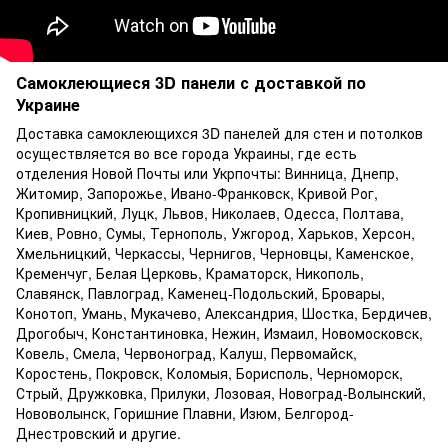
Самоклеющиеся 3D панели с доставкой по
Украине
Доставка самоклеющихся
3D панелей для стен
и потолков
осуществляется во все города Украины, где есть
отделения Новой Почты или Укрпочты: Винница, Днепр,
Житомир, Запорожье, Ивано-Франковск, Кривой Рог,
Кропивницкий, Луцк, Львов, Николаев, Одесса, Полтава,
Киев, Ровно, Сумы, Тернополь, Ужгород, Харьков, Херсон,
Хмельницкий, Черкассы, Чернигов, Черновцы, Каменское,
Кременчуг, Белая Церковь, Краматорск, Никополь,
Славянск, Павлоград, Каменец-Подольский, Бровары,
Конотоп, Умань, Мукачево, Александрия, Шостка, Бердичев,
Дрогобыч, Константиновка, Нежин, Измаил, Новомосковск,
Ковель, Смела, Червоноград, Калуш, Первомайск,
Коростень, Покровск, Коломыя, Борисполь, Черноморск,
Стрый, Дружковка, Прилуки, Лозовая, Новоград-Волынский,
Нововолынск, Горишние Плавни, Изюм, Белгород-
Днестровский и другие.