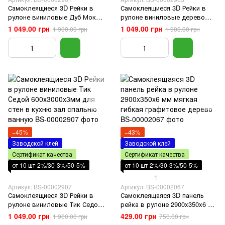
Самоклеящиеся 3D Рейки в
Самоклеящиеся 3D Рейки в
рулоне виниловые Дуб Мокко
рулоне виниловые дерево
600х3000х3мм для стен в
600х3000х3мм для стен в
1 049.00 грн
1 049.00 грн
1 900.00 грн
1 900.00 грн
кухню зал спальню ванную
кухню зал спальню ванную
−45%
−43%
Заводской клей
Заводской клей
Сертификат качества
Сертификат качества
от 10 шт-2%/30-3%/50-5%
от 10 шт-2%/30-3%/50-5%
1
Артикул: BS-00002907
Артикул: BS-00002067
Самоклеящиеся 3D Рейки в
Самоклеящаяся 3D панель
рулоне виниловые Тик Седой
рейка в рулоне 2900x350x6 мм
600х3000х3мм для стен в
мягкая гибкая графитовое
1 049.00 грн
429.00 грн
1 900.00 грн
750.00 грн
кухню зал спальню ванную
дерево