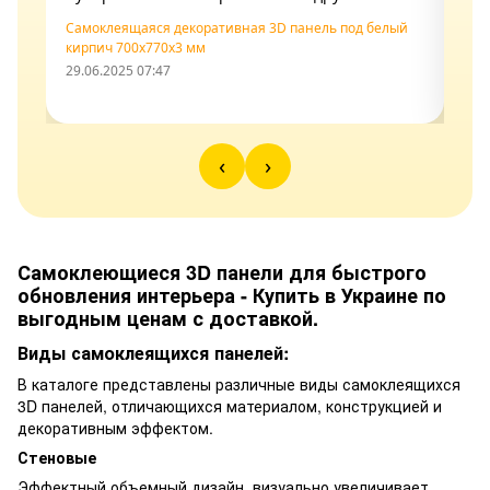
Самоклеящаяся декоративная 3D панель под белый
Сам
кирпич 700x770x3 мм
700
29.06.2025 07:47
10.0
‹
›
Самоклеющиеся 3D панели для быстрого
обновления интерьера - Купить в Украине по
выгодным ценам с доставкой.
Виды самоклеящихся панелей:
В каталоге представлены различные виды самоклеящихся
3D панелей, отличающихся материалом, конструкцией и
декоративным эффектом.
Стеновые
Эффектный объемный дизайн, визуально увеличивает