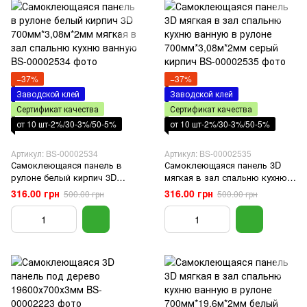
−37%
−37%
Заводской клей
Заводской клей
Сертификат качества
Сертификат качества
от 10 шт-2%/30-3%/50-5%
от 10 шт-2%/30-3%/50-5%
Артикул: BS-00002534
Артикул: BS-00002535
Самоклеющаяся панель в
Самоклеющаяся панель 3D
рулоне белый кирпич 3D
мягкая в зал спальню кухню
700мм*3,08м*2мм мягкая в зал
ванную в рулоне
316.00 грн
316.00 грн
500.00 грн
500.00 грн
спальню кухню ванную
700мм*3,08м*2мм серый
кирпич