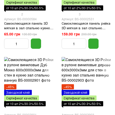
Сертификат качества
Сертификат качества
от 10 шт-2%/30-3%/50-5%
от 10 шт-2%/30-3%/50-5%
2
3
Артикул: BS-00000584
Артикул: BS-00002531
Самоклеющаяся панель 3D
Самоклеющаяся панель рейка
мягкая в зал спальню кухню
3D мягкая в зал спальню
ванную туалет клеющаяся
кухню ванную санузел
65.00 грн
159.00 грн
130.83 грн
200.00 грн
под кирпич Черный
WHITE+BLACK 680*670*5мм
700x770x3мм
−45%
−45%
Заводской клей
Заводской клей
Сертификат качества
Сертификат качества
от 10 шт-2%/30-3%/50-5%
от 10 шт-2%/30-3%/50-5%
Артикул: BS-00002901
Артикул: BS-00002903