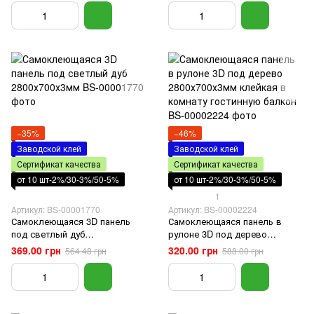
700х770х5мм
−35%
−46%
Заводской клей
Заводской клей
Сертификат качества
Сертификат качества
от 10 шт-2%/30-3%/50-5%
от 10 шт-2%/30-3%/50-5%
1
Артикул: BS-00001770
Артикул: BS-00002224
Самоклеющаяся 3D панель
Самоклеющаяся панель в
под светлый дуб
рулоне 3D под дерево
2800х700х3мм
2800х700х3мм клейкая в
369.00 грн
320.00 грн
564.48 грн
588.00 грн
комнату гостинную балкон