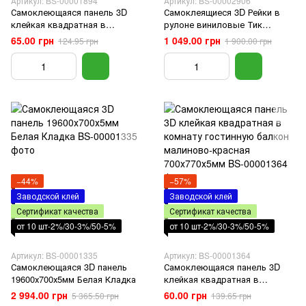
Артикул: BS-00001894
Артикул: BS-00002906
Самоклеющаяся панель 3D
Самоклеящиеся 3D Рейки в
клейкая квадратная в
рулоне виниловые Тик
комнату гостинную балкон
Ореховый 600х3000х3мм для
65.00 грн
1 049.00 грн
124.95 грн
1 900.00 грн
желтый кирпич 700х770х3мм
стен в кухню зал спальню
ванную
−44%
−57%
Заводской клей
Заводской клей
Сертификат качества
Сертификат качества
от 10 шт-2%/30-3%/50-5%
от 10 шт-2%/30-3%/50-5%
Артикул: BS-00001335
Артикул: BS-00001364
Самоклеющаяся 3D панель
Самоклеющаяся панель 3D
19600х700х5мм Белая Кладка
клейкая квадратная в
комнату гостинную балкон
2 994.00 грн
60.00 грн
5 365.50 грн
139.65 грн
малиново-красная