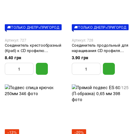
🚚ТОЛЬКО ДНЕПР+ПРИГОРОД
🚚ТОЛЬКО ДНЕПР+ПРИГОРОД
Артикул: 727
Артикул: 728
Соединитель крестообразный
Соединитель продольный для
(Краб) к СD профилю
наращивания СD профиля
Индастри
Индастри, 0,4 мм
8.40 грн
3.90 грн
−13%
−20%