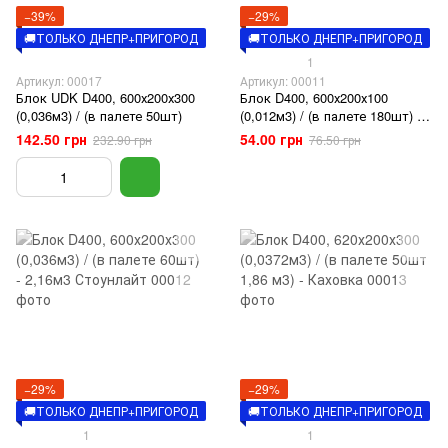
−39%
−29%
🚚ТОЛЬКО ДНЕПР+ПРИГОРОД
🚚ТОЛЬКО ДНЕПР+ПРИГОРОД
1
Артикул: 00017
Артикул: 00011
Блок UDK D400, 600х200х300
Блок D400, 600х200х100
(0,036м3) / (в палете 50шт)
(0,012м3) / (в палете 180шт) -
2,16м3 Стоунлайт
142.50 грн
54.00 грн
232.90 грн
76.50 грн
−29%
−29%
🚚ТОЛЬКО ДНЕПР+ПРИГОРОД
🚚ТОЛЬКО ДНЕПР+ПРИГОРОД
1
1