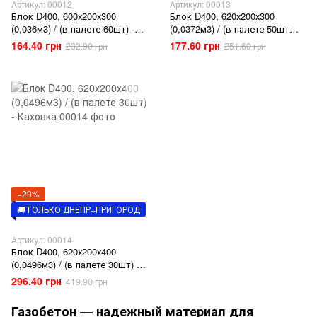
Артикул: 00012
Артикул: 00013
Блок D400, 600х200х300
Блок D400, 620х200х300
(0,036м3) / (в палете 60шт) -
(0,0372м3) / (в палете 50шт
2,16м3 Стоунлайт
1,86 м3) - Каховка
164.40 грн
177.60 грн
232.90 грн
251.60 грн
−29%
🚚ТОЛЬКО ДНЕПР+ПРИГОРОД
Артикул: 00014
Блок D400, 620х200х400
(0,0496м3) / (в палете 30шт) -
Каховка
296.40 грн
419.90 грн
Газобетон — надежный материал для