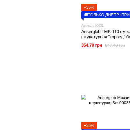
−35%
🚚ТОЛЬКО ДНЕПР+ПР
Артикул: 00031
Anserglob TMK-110 сме
штукатурная "короед" бе
(2,5мм)
354.70 грн
547.40 грн
−35%