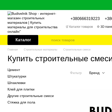
Перейти к основному контенту
+380666319223
+38
🛒 Каталог товаров
💠 3D пане
🎁 Отзывы о товарах
📌 Бл
Каталог
Главная
Строительные материалы
Строительные смеси
Купить строительные смеси
Цемент
Фильтр
Бренд
Штукатурки
Шпаклевки
Клей для плитки
Другие строительные смеси
Стяжка для пола