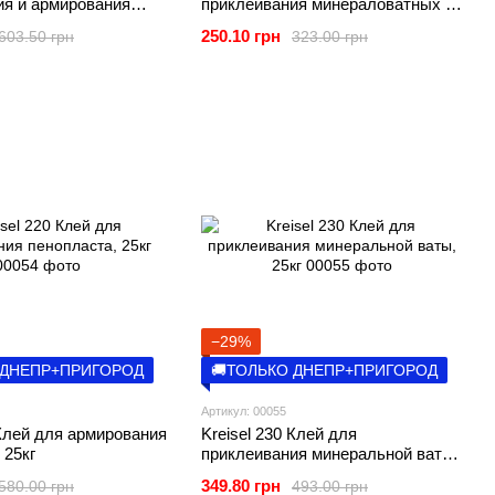
ия и армирования
приклеивания минераловатных и
рольных плит, 27кг
пенополистирольных плит, 25кг
250.10 грн
603.50 грн
323.00 грн
−29%
 ДНЕПР+ПРИГОРОД
🚚ТОЛЬКО ДНЕПР+ПРИГОРОД
Артикул: 00055
 Клей для армирования
Kreisel 230 Клей для
 25кг
приклеивания минеральной ваты,
25кг
349.80 грн
580.00 грн
493.00 грн