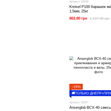
Артикул: 00039
Kreisel Р100 барашек м
1,5мм, 25кг
802.80 грн
1 137.30 грн
−29%
🚚ТОЛЬКО ДНЕПР+ПР
Артикул: 00047
Anserglob BCХ-40 смесь