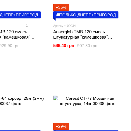
−35%
 ДНЕПР+ПРИГОРОД
🚚ТОЛЬКО ДНЕПР+ПРИГОРОД
1
Артикул: 00034
TMВ-120 смесь
Anserglob TMВ-120 смесь
я "камешковая"
штукатурная "камешковая"
(1.5мм)
белая, 25кг (2мм)
588.40 грн
929.90 грн
907.80 грн
−29%