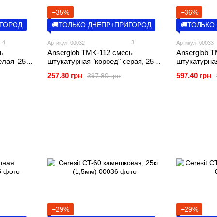
−35%
−36%
ИГОРОД
🚚ТОЛЬКО ДНЕПР+ПРИГОРОД
🚚ТОЛЬКО
4
3
Артикул: 00032
Артикул: 00033
сь
Anserglob TMK-112 смесь
Anserglob 
лая, 25кг
штукатурная "короед" серая, 25кг
штукатурна
(2,5мм)
белая, 25кг 
257.80 грн
597.40 грн
397.80 грн
−29%
−29%