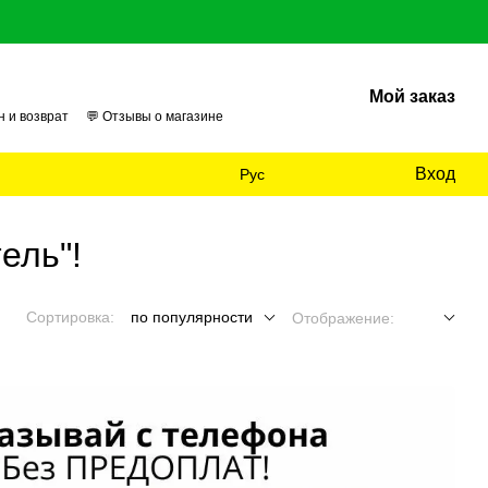
Мой заказ
н и возврат
💬 Отзывы о магазине
026
🏢 О нас
📊 Аудит
Вход
Рус
ель"!
Сортировка:
по популярности
Отображение: