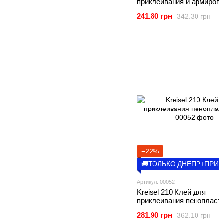
приклеивания и армиро
пенопласта и ваты, 25кг
241.80 грн
342.30 грн
−22%
🚚ТОЛЬКО ДНЕПР+ПР
Артикул: 00052
Kreisel 210 Клей для
приклеивания пенопласт
281.90 грн
362.10 грн