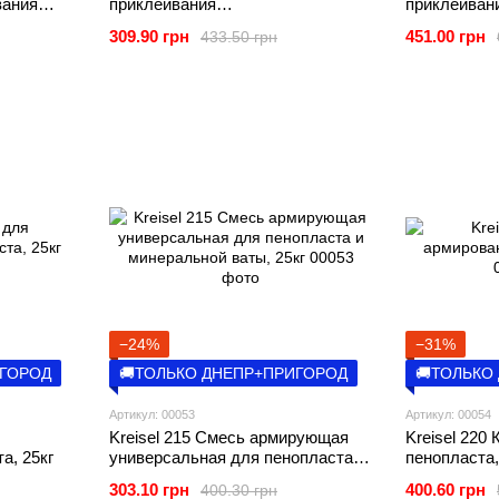
вания
приклеивания
приклеиван
пенополистирольных плит, 27кг
пенополисти
309.90 грн
451.00 грн
433.50 грн
−24%
−31%
ИГОРОД
🚚ТОЛЬКО ДНЕПР+ПРИГОРОД
🚚ТОЛЬКО
Артикул: 00053
Артикул: 00054
Kreisel 215 Смесь армирующая
Kreisel 220
а, 25кг
универсальная для пенопласта и
пенопласта,
минеральной ваты, 25кг
303.10 грн
400.60 грн
400.30 грн