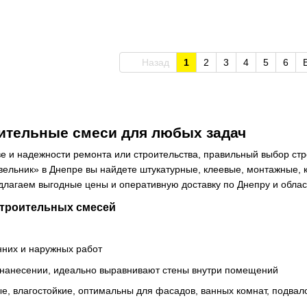
Назад
1
2
3
4
5
6
ительные смеси для любых задач
тве и надежности ремонта или строительства, правильный выбор ст
івельник» в Днепре вы найдете штукатурные, клеевые, монтажные
лагаем выгодные цены и оперативную доставку по Днепру и облас
строительных смесей
нних и наружных работ
 нанесении, идеально выравнивают стены внутри помещений
, влагостойкие, оптимальны для фасадов, ванных комнат, подвал