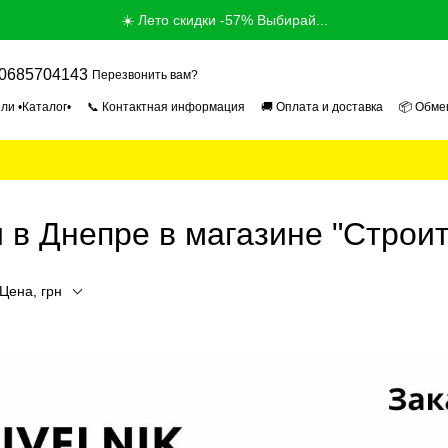
☀️ Лето скидки -57% Выбирай...
0685704143
Перезвонить вам?
ли •Каталог•
📞 Контактная информация
🚚 Оплата и доставка
📦 Обме
ог
📰 Новости
📄 Пользовательское соглашение
🎓 Продавец Эксперт 2
 в Днепре в магазине "Строит
Цена, грн