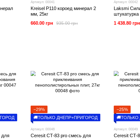
Артикул: 00041
Артикул: 00042
инерал
Kreisel Р110 короед минерал 2
Laksmi Сил
мм, 25кг
штукатурка 
1,5 мм, 25кг
660.00 грн
1 438.80 грн
935.00 грн
−29%
−25%
ИГОРОД
🚚ТОЛЬКО ДНЕПР+ПРИГОРОД
🚚ТОЛЬКО
Артикул: 00048
Артикул: 00049
 для
Ceresit CТ-83 pro смесь для
Ceresit CТ-