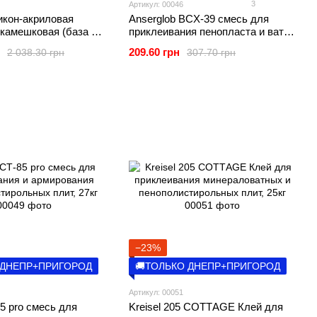
3
Артикул: 00046
икон-акриловая
Anserglob BCХ-39 смесь для
камешковая (база А)
приклеивания пенопласта и ваты,
25кг
209.60 грн
2 038.30 грн
307.70 грн
−23%
 ДНЕПР+ПРИГОРОД
🚚ТОЛЬКО ДНЕПР+ПРИГОРОД
Артикул: 00051
85 pro смесь для
Kreisel 205 СОТТAGE Клей для