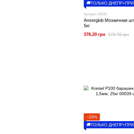
🚚ТОЛЬКО ДНЕПР+ПР
Артикул: 00035
Anserglob Мозаичная шт
5кг
376.20 грн
579.70 грн
−29%
🚚ТОЛЬКО ДНЕПР+ПР