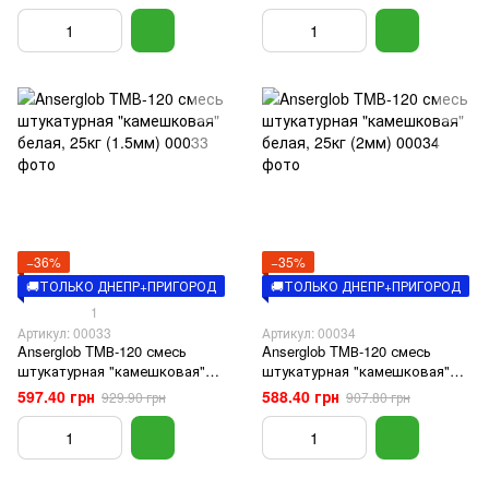
−36%
−35%
🚚ТОЛЬКО ДНЕПР+ПРИГОРОД
🚚ТОЛЬКО ДНЕПР+ПРИГОРОД
1
Артикул: 00033
Артикул: 00034
Anserglob TMВ-120 смесь
Anserglob TMВ-120 смесь
штукатурная "камешковая"
штукатурная "камешковая"
белая, 25кг (1.5мм)
белая, 25кг (2мм)
597.40 грн
588.40 грн
929.90 грн
907.80 грн