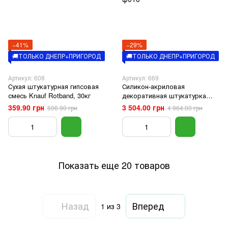
−41%
−29%
🚚ТОЛЬКО ДНЕПР+ПРИГОРОД
🚚ТОЛЬКО ДНЕПР+ПРИГОРОД
Артикул: 608
Артикул: 669
Сухая штукатурная гипсовая
Силикон-акриловая
смесь Knauf Rоtband, 30кг
декоративная штукатурка
Siltek Decor Mosaik, 25кг
359.90 грн
3 504.00 грн
606.90 грн
4 964.00 грн
Показать еще 20 товаров
Назад
Вперед
1
из 3