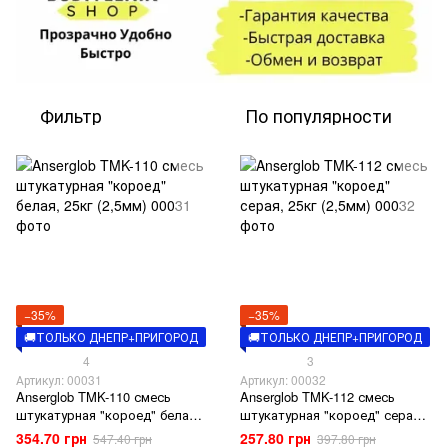
Фильтр
По популярности
−35%
−35%
🚚ТОЛЬКО ДНЕПР+ПРИГОРОД
🚚ТОЛЬКО ДНЕПР+ПРИГОРОД
4
3
Артикул: 00031
Артикул: 00032
Anserglob TMK-110 смесь
Anserglob TMK-112 смесь
штукатурная "короед" белая,
штукатурная "короед" серая,
25кг (2,5мм)
25кг (2,5мм)
354.70 грн
257.80 грн
547.40 грн
397.80 грн