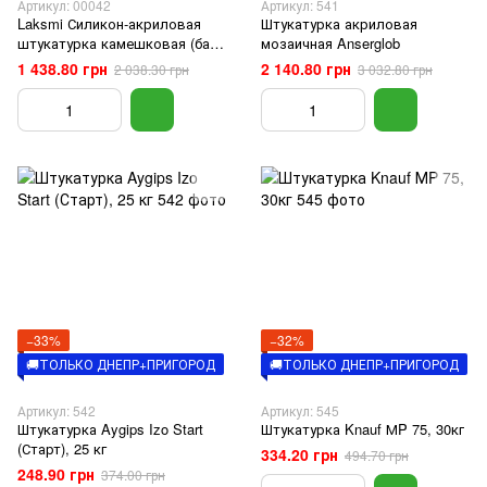
Артикул: 00042
Артикул: 541
Laksmi Силикон-акриловая
Штукатурка акриловая
штукатурка камешковая (база
мозаичная Anserglob
А) 1,5 мм, 25кг
1 438.80 грн
2 140.80 грн
2 038.30 грн
3 032.80 грн
−33%
−32%
🚚ТОЛЬКО ДНЕПР+ПРИГОРОД
🚚ТОЛЬКО ДНЕПР+ПРИГОРОД
Артикул: 542
Артикул: 545
Штукатурка Aygips Izo Start
Штукатурка Knauf МP 75, 30кг
(Старт), 25 кг
334.20 грн
494.70 грн
248.90 грн
374.00 грн