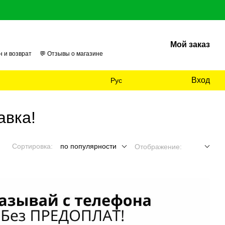
Мой заказ
н и возврат
💬 Отзывы о магазине
026
🏢 О нас
📊 Аудит
Вход
Рус
авка!
Сортировка:
по популярности
Отображение: