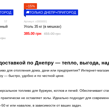
−15%
ИГОРОД
🚚ТОЛЬКО ДНЕПР+ПРИГОРОД
12
Артикул: c0000001
нный
Уголь 35 кг (в мешках)
385.00 грн
455.00 грн
 грн
 доставкой по Днепру — тепло, выгода, н
иво для отопления дома, дачи или предприятия? Интернет-магазин
ру — быстро, удобно и по честной цене.
рсальное топливо для буржуек, котлов и печей. Обеспечивает ста
 практически не оставляет золы. Идеально подходит для современ
50 кг или навалом, в зависимости от ваших задач.