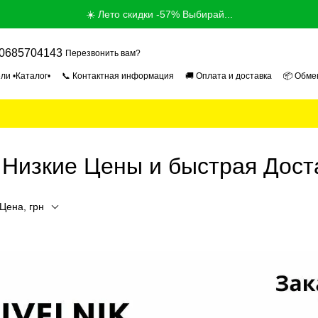
☀️ Лето скидки -57% Выбирай...
0685704143
Перезвонить вам?
ли •Каталог•
📞 Контактная информация
🚚 Оплата и доставка
📦 Обме
ог
📰 Новости
📄 Пользовательское соглашение
🎓 Продавец Эксперт 2
 Низкие Цены и быстрая Дост
Цена, грн