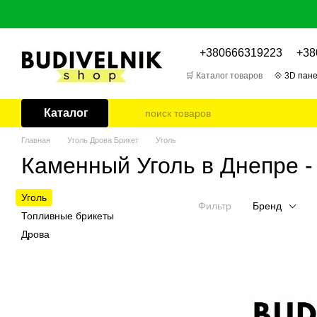
Перейти к основному контенту
+380666319223
+38
🛒 Каталог товаров
💠 3D пане
🎁 Отзывы о товарах
📌 Бл
Каталог
Главная
Уголь Дрова Брикет
Уголь
Каменный Уголь в Днепре -
Уголь
Фильтр
Бренд
Топливные брикеты
Дрова