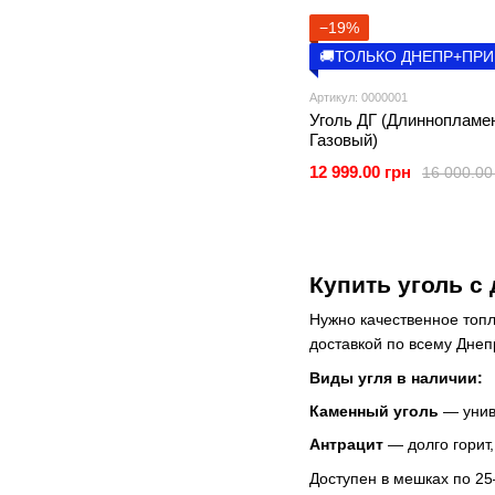
−19%
🚚ТОЛЬКО ДНЕПР+ПР
Артикул: 0000001
Уголь ДГ (Длиннопламе
Газовый)
12 999.00 грн
16 000.00
Купить уголь с
Нужно качественное топл
доставкой по всему Днеп
Виды угля в наличии:
Каменный уголь
— униве
Антрацит
— долго горит,
Доступен в мешках по 25–