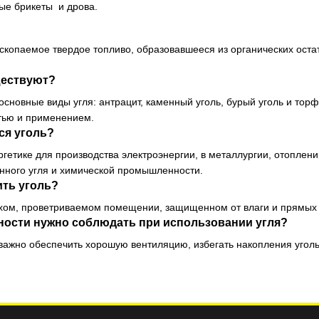
ые брикеты
и
дрова
.
скопаемое твердое топливо, образовавшееся из органических оста
ществуют?
новные виды угля: антрацит, каменный уголь, бурый уголь и торф
тью и применением.
ся уголь?
ргетике для производства электроэнергии, в металлургии, отоплен
анного угля и химической промышленности.
ить уголь?
ухом, проветриваемом помещении, защищенном от влаги и прямых с
ности нужно соблюдать при использовании угля?
важно обеспечить хорошую вентиляцию, избегать накопления угол