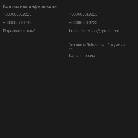
Контактная информация
+380666319223
+380666319223
+380685704143
+380666319223
budivelnik.shop@gmail.com
Перезвонить вам?
Україна м.Дніпро вул. Батумська,
11
Карта проезда