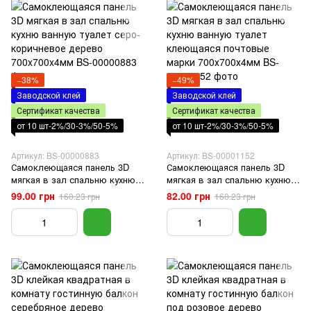
−38%
−49%
Заводской клей
Заводской клей
Сертификат качества
Сертификат качества
от 10 шт-2%/30-3%/50-5%
от 10 шт-2%/30-3%/50-5%
Артикул: BS-00000883
Артикул: BS-00001152
Самоклеющаяся панель 3D
Самоклеющаяся панель 3D
мягкая в зал спальню кухню
мягкая в зал спальню кухню
ванную туалет серо-
ванную туалет клеющаяся
99.00 грн
82.00 грн
160.23 грн
160.23 грн
коричневое дерево
почтовые марки 700х700х4мм
700x700x4мм