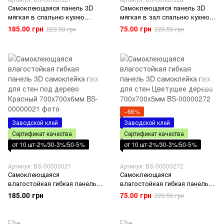
Самоклеющаяся панель 3D
Самоклеющаяся панель 3D
мягкая в спальню кухню
мягкая в зал спальню кухню
ванную туалет клеющаяся
ванную туалет клеющаяся
185.00 грн
75.00 грн
220.50 грн
220.50 грн
Нежно-розовое дерево
Палитра дерево 700x700x4мм
700x700x4мм
−66%
Заводской клей
Заводской клей
Сертификат качества
Сертификат качества
от 10 шт-2%/30-3%/50-5%
от 10 шт-2%/30-3%/50-5%
Артикул: BS-00000021
Артикул: BS-00000272
Самоклеющаяся
Самоклеющаяся
влагостойкая гибкая панель
влагостойкая гибкая панель
3D самоклейка пвх для стен
3D самоклейка пвх для стен
185.00 грн
75.00 грн
220.50 грн
под дерево Красный
Цветущее дерево
700x700x6мм
700x700x5мм