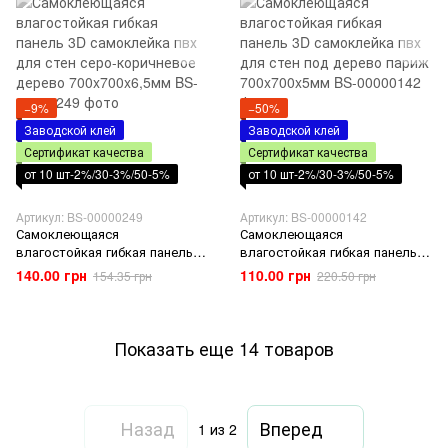
−9%
−50%
Заводской клей
Заводской клей
Сертификат качества
Сертификат качества
от 10 шт-2%/30-3%/50-5%
от 10 шт-2%/30-3%/50-5%
Артикул: BS-00000249
Артикул: BS-00000142
Самоклеющаяся
Самоклеющаяся
влагостойкая гибкая панель
влагостойкая гибкая панель
3D самоклейка пвх для стен
3D самоклейка пвх для стен
140.00 грн
110.00 грн
154.35 грн
220.50 грн
серо-коричневое дерево
под дерево париж
700x700x6,5мм
700x700x5мм
Показать еще 14 товаров
Назад
Вперед
1
из 2