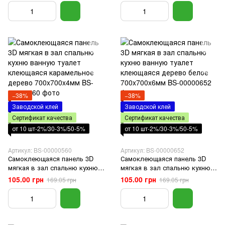
700x700x6мм
700x700x4мм
−38%
−38%
Заводской клей
Заводской клей
Сертификат качества
Сертификат качества
от 10 шт-2%/30-3%/50-5%
от 10 шт-2%/30-3%/50-5%
Артикул: BS-00000560
Артикул: BS-00000652
Самоклеющаяся панель 3D
Самоклеющаяся панель 3D
мягкая в зал спальню кухню
мягкая в зал спальню кухню
ванную туалет клеющаяся
ванную туалет клеющаяся
105.00 грн
105.00 грн
169.05 грн
169.05 грн
карамельное дерево
дерево белое 700x700x6мм
700x700x4мм