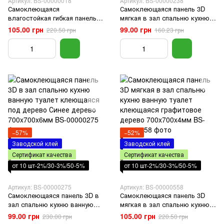
Артикул: BS-00000018
Артикул: BS-00000238
Самоклеющаяся
Самоклеющаяся панель 3D
влагостойкая гибкая панель
мягкая в зал спальню кухню
3D самоклейка пвх для стен
ванную туалет клеющаяся
105.00 грн
99.00 грн
220.50 грн
160.23 грн
под темный дуб 700x700x5мм
мятное дерево 700x700x5мм
−57%
−52%
Заводской клей
Заводской клей
Сертификат качества
Сертификат качества
от 10 шт-2%/30-3%/50-5%
от 10 шт-2%/30-3%/50-5%
Артикул: BS-00000275
Артикул: BS-00000558
Самоклеющаяся панель 3D в
Самоклеющаяся панель 3D
зал спальню кухню ванную
мягкая в зал спальню кухню
туалет клеющаяся под
ванную туалет клеющаяся
99.00 грн
105.00 грн
230.00 грн
220.50 грн
дерево Синее дерево
графитовое дерево