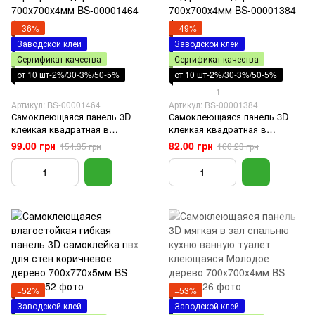
−36%
−49%
Заводской клей
Заводской клей
Сертификат качества
Сертификат качества
от 10 шт-2%/30-3%/50-5%
от 10 шт-2%/30-3%/50-5%
1
Артикул: BS-00001464
Артикул: BS-00001384
Самоклеющаяся панель 3D
Самоклеющаяся панель 3D
клейкая квадратная в
клейкая квадратная в
комнату гостинную балкон
комнату гостинную балкон
99.00 грн
82.00 грн
154.35 грн
160.23 грн
серебряное дерево
под розовое дерево
700х700х4мм
700x700x4мм
−52%
−53%
Заводской клей
Заводской клей