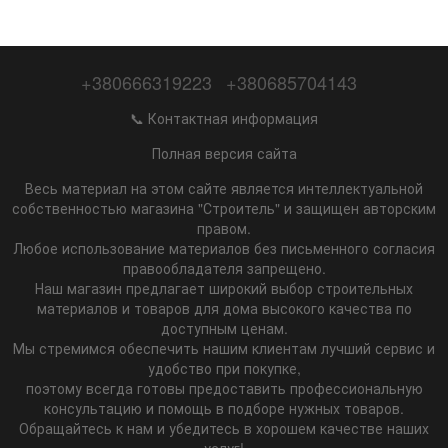
+380666319223
+380685704143
📞 Контактная информация
Полная версия сайта
Весь материал на этом сайте является интеллектуальной
собственностью магазина "Строитель" и защищен авторским
правом.
Любое использование материалов без письменного согласия
правообладателя запрещено.
Наш магазин предлагает широкий выбор строительных
материалов и товаров для дома высокого качества по
доступным ценам.
Мы стремимся обеспечить нашим клиентам лучший сервис и
удобство при покупке,
поэтому всегда готовы предоставить профессиональную
консультацию и помощь в подборе нужных товаров.
Обращайтесь к нам и убедитесь в хорошем качестве наших
услуг!