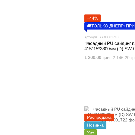
−44%
🚚ТОЛЬКО ДНЕПР+ПР
Артикул: BS-00001718
Фасадный PU сайдинг п
415*15*3800мм (D) SW-
1 200.00 грн
2 146.20 г
Распродажа
Новинка
Хит