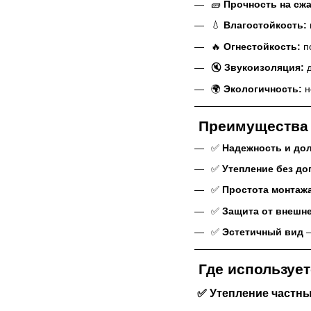
🧱
Прочность на сжа
💧
Влагостойкость:
🔥
Огнестойкость:
п
🔇
Звукоизоляция:
д
🌍
Экологичность:
н
Преимущества 
✅
Надежность и до
✅
Утепление без до
✅
Простота монтаж
✅
Защита от внешн
✅
Эстетичный вид
—
Где использует
✅ Утепление частн