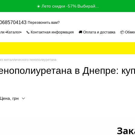
☀️ Лето скидки -57% Выбирай...
0685704143
Перезвонить вам?
ли •Каталог•
📞 Контактная информация
🚚 Оплата и доставка
📦 Обме
ог
📰 Новости
📄 Пользовательское соглашение
🎓 Продавец Эксперт 2
из металлического пенополиуретана
енополиуретана в Днепре: куп
Цена, грн