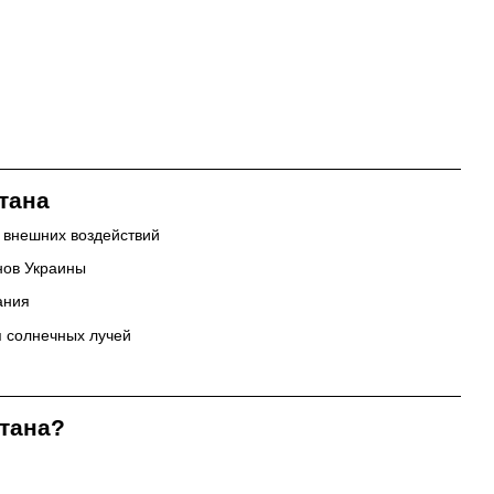
тана
 внешних воздействий
нов Украины
ания
я солнечных лучей
тана?