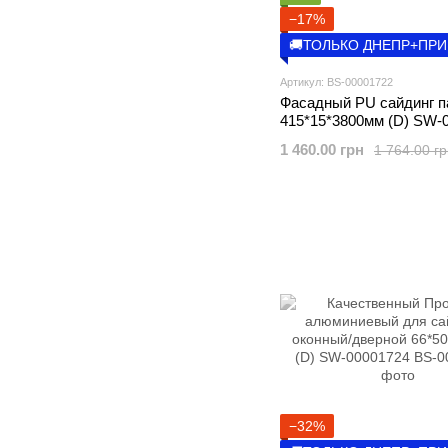
−17%
🚚ТОЛЬКО ДНЕПР+ПР
Артикул: BS-00001722
Фасадный PU сайдинг п
415*15*3800мм (D) SW-
1 460.00 грн
1 764.00 г
−32%