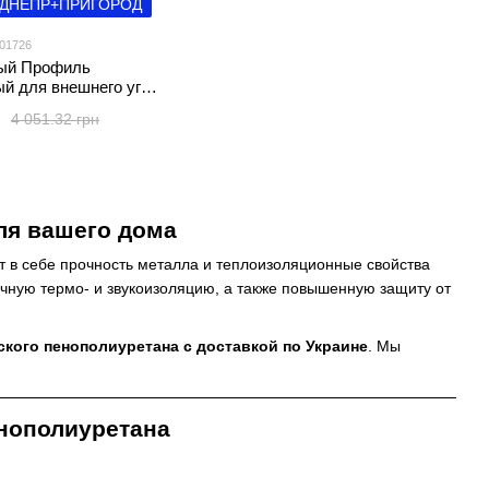
 ДНЕПР+ПРИГОРОД
001726
ый Профиль
й для внешнего угла
мм (D) SW-00001726
4 051.32 грн
ля вашего дома
 в себе прочность металла и теплоизоляционные свойства
чную термо- и звукоизоляцию, а также повышенную защиту от
ского пенополиуретана с доставкой по Украине
. Мы
нополиуретана