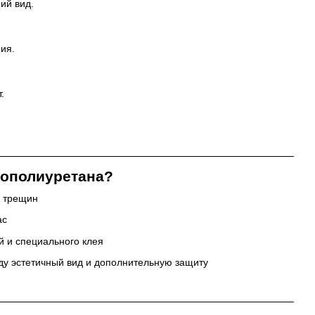
ий вид.
ия.
.
нополиуретана?
е трещин
ас
 и специального клея
у эстетичный вид и дополнительную защиту