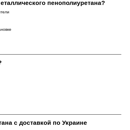
металлического пенополиуретана?
ители
ановке
?
ана с доставкой по Украине