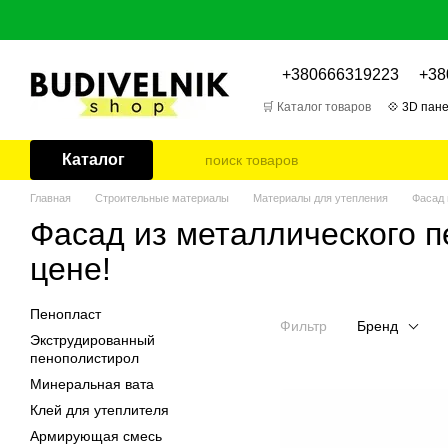
Перейти к основному контенту
+380666319223
+38
🛒 Каталог товаров
💠 3D пане
🎁 Отзывы о товарах
📌 Бл
Каталог
Главная
Строительные материалы
Материалы для утепления
Фасад 
Фасад из металлического п
цене!
Пенопласт
Фильтр
Бренд
Экструдированный
пенополистирол
Минеральная вата
Клей для утеплителя
Армирующая смесь