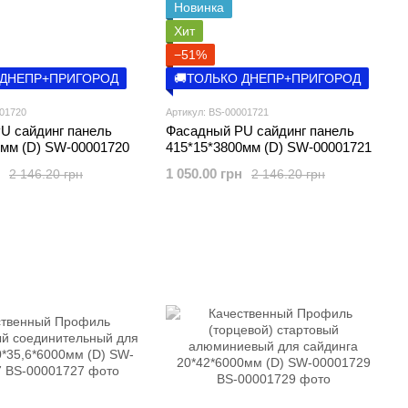
Новинка
Хит
−51%
 ДНЕПР+ПРИГОРОД
🚚ТОЛЬКО ДНЕПР+ПРИГОРОД
001720
Артикул: BS-00001721
U сайдинг панель
Фасадный PU сайдинг панель
0мм (D) SW-00001720
415*15*3800мм (D) SW-00001721
1 050.00 грн
2 146.20 грн
2 146.20 грн