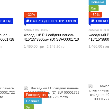
Новинка
Хит
−32%
−32%
ИГОРОД
🚚ТОЛЬКО ДНЕПР+ПРИГОРОД
🚚ТОЛЬКО
Артикул: BS-00001719
Артикул: BS-00
анель
Фасадный PU сайдинг панель
Фасадный P
00001718
415*15*3800мм (D) SW-00001719
415*15*380
1 460.00 грн
1 460.00 грн
рн
2 146.20 грн
Распродажа
Новинка
Хит