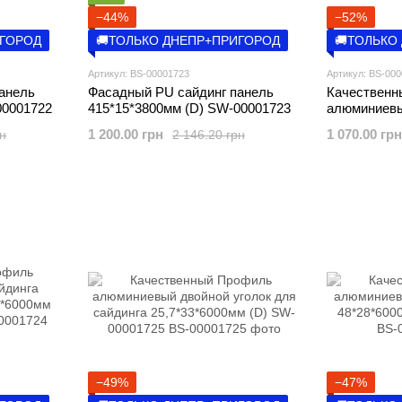
−44%
−52%
ИГОРОД
🚚ТОЛЬКО ДНЕПР+ПРИГОРОД
🚚ТОЛЬКО
Артикул: BS-00001723
Артикул: BS-00
анель
Фасадный PU сайдинг панель
Качественн
00001722
415*15*3800мм (D) SW-00001723
алюминиевы
для сайдинг
1 200.00 грн
1 070.00 грн
рн
2 146.20 грн
SW-000017
−49%
−47%