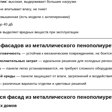
тие:
высокая, выдерживает большие нагрузки
не впитывает влагу, не гниет
овышенная (есть модели с антипиренами)
о 40 дБ
е выделяет вредных веществ при эксплуатации
фасадов из металлического пенополиуре
лговечность
— устойчив к механическим повреждениям, не боится
полнительных затрат
— идеальное решение для холодных регио
а
— панели легко устанавливаются, не требуют сложного оборудов
ей среды
— панели защищают от влаги, загрязнений и воздействи
 различные варианты отделки и цветовых решений
ся фасад из металлического пенополиуре
ых домов