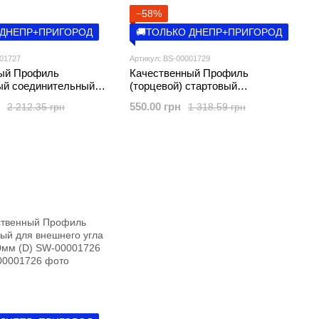
−58%
 ДНЕПР+ПРИГОРОД
🚚ТОЛЬКО ДНЕПР+ПРИГОРОД
001727
Артикул: BS-00001729
ый Профиль
Качественный Профиль
й соединительный
(торцевой) стартовый
а 40*35,6*6000мм (D)
алюминиевый для сайдинга
550.00 грн
2 212.35 грн
1 318.59 грн
27
20*42*6000мм (D) SW-00001729