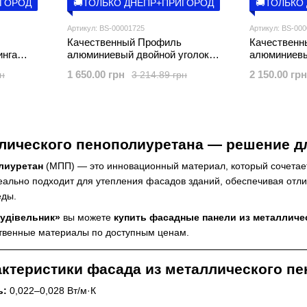
ИГОРОД
🚚ТОЛЬКО ДНЕПР+ПРИГОРОД
🚚ТОЛЬКО
Артикул: BS-00001725
Артикул: BS-00
Качественный Профиль
Качественн
инга
алюминиевый двойной уголок
алюминиевы
*6000мм
для сайдинга 25,7*33*6000мм (D)
48*28*6000
1 650.00 грн
2 150.00 грн
рн
3 214.89 грн
SW-00001725
лического пенополиуретана — решение д
лиуретан
(МПП) — это инновационный материал, который сочетает
ально подходит для утепления фасадов зданий, обеспечивая отли
еды.
Будівельник»
вы можете
купить фасадные панели из металличе
твенные материалы по доступным ценам.
ктеристики фасада из металлического пе
ь:
0,022–0,028 Вт/м·К