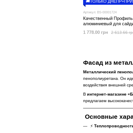
🚚ТОЛЬКО ДНЕПР+ПР
Артикул: BS-00001724
Качественный Профиль
алюминиевый для сайд
оконный/дверной 66*50
1 778.00 грн
2 613.66 г
(D) SW-00001724
Фасад из метал
Металлический пенопо
пенополиуретана. Он иде
воздействия внешней ср
В
интернет-магазине «
предлагаем высококачес
Основные хара
⚡
Теплопроводност