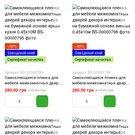
−40%
−40%
Заводской клей
Заводской клей
Сертификат качества
Сертификат качества
Артикул: BS-00000795
Артикул: BS-00000798
Самоклеющаяся пленка для
Самоклеющаяся пленка для
мебели межкомнатных дверей
мебели межкомнатных дверей
декора интерьера на
декора интерьера на
280.00 грн
280.00 грн
470.40 грн
470.40 грн
бумажной основе яркая кухня
бумажной основе винная
0.45х10M
0,45х10м