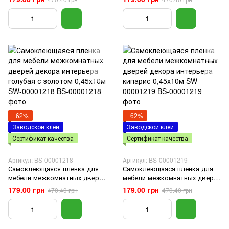
голубая 0,45х10м SW-00001216
0,45х10м SW-00001217
−62%
−62%
Заводской клей
Заводской клей
Сертификат качества
Сертификат качества
Артикул: BS-00001218
Артикул: BS-00001219
Самоклеющаяся пленка для
Самоклеющаяся пленка для
мебели межкомнатных дверей
мебели межкомнатных дверей
декора интерьера голубая с
декора интерьера кипарис
179.00 грн
179.00 грн
470.40 грн
470.40 грн
золотом 0,45х10м SW-
0,45х10м SW-00001219
00001218