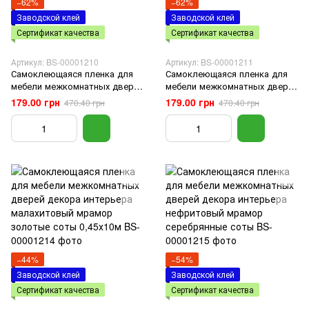
−62%
−62%
Заводской клей
Заводской клей
Сертификат качества
Сертификат качества
Артикул: BS-00001210
Артикул: BS-00001211
Самоклеющаяся пленка для
Самоклеющаяся пленка для
мебели межкомнатных дверей
мебели межкомнатных дверей
декора интерьера серый
декора интерьера белый дым
179.00 грн
179.00 грн
470.40 грн
470.40 грн
шифер 0,45х10м SW-00001210
0,45х10м SW-00001211
−44%
−54%
Заводской клей
Заводской клей
Сертификат качества
Сертификат качества