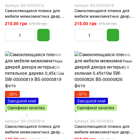
Артикул: BS-00000816
Артикул: BS-00000818
Самоклеющаяся пленка для
Самоклеющаяся пленка для
мебели межкомнатных дверей
мебели межкомнатных дверей
декора интерьера желтый
декора интерьера детская,
215.00 грн
215.00 грн
470.40 грн
470.40 грн
мрамор 0,45х10м SW-00000816
Мишка 0,45х10м SW-00000818
−32%
−57%
Заводской клей
Заводской клей
Сертификат качества
Сертификат качества
1
Артикул: BS-00000819
Артикул: BS-00000826
Самоклеющаяся пленка для
Самоклеющаяся пленка для
мебели межкомнатных дверей
мебели межкомнатных дверей
декора интерьера пепельное
декора интерьера зеленая
440.00 грн
215.00 грн