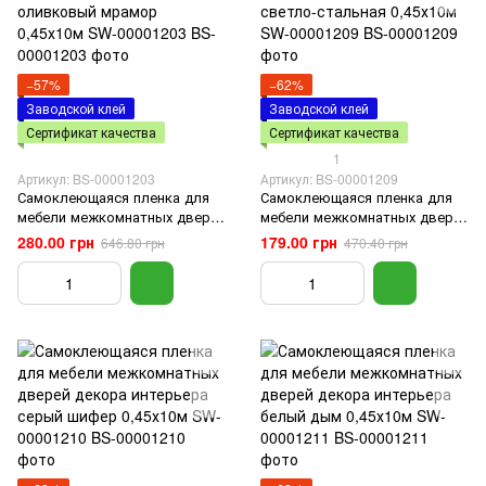
−57%
−62%
Заводской клей
Заводской клей
Сертификат качества
Сертификат качества
1
Артикул: BS-00001203
Артикул: BS-00001209
Самоклеющаяся пленка для
Самоклеющаяся пленка для
мебели межкомнатных дверей
мебели межкомнатных дверей
декора интерьера оливковый
декора интерьера светло-
280.00 грн
179.00 грн
646.80 грн
470.40 грн
мрамор 0,45х10м SW-00001203
стальная 0,45х10м SW-
00001209