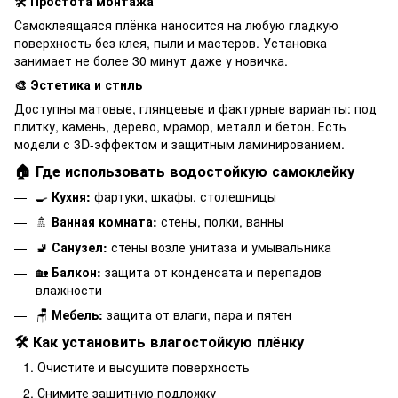
🛠 Простота монтажа
Самоклеящаяся плёнка наносится на любую гладкую
поверхность без клея, пыли и мастеров. Установка
занимает не более 30 минут даже у новичка.
🎨 Эстетика и стиль
Доступны матовые, глянцевые и фактурные варианты: под
плитку, камень, дерево, мрамор, металл и бетон. Есть
модели с 3D-эффектом и защитным ламинированием.
🏠 Где использовать водостойкую самоклейку
🍳
Кухня:
фартуки, шкафы, столешницы
🚿
Ванная комната:
стены, полки, ванны
🚽
Санузел:
стены возле унитаза и умывальника
🏡
Балкон:
защита от конденсата и перепадов
влажности
🪑
Мебель:
защита от влаги, пара и пятен
🛠 Как установить влагостойкую плёнку
Очистите и высушите поверхность
Снимите защитную подложку