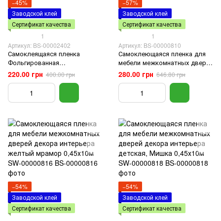
−45%
−57%
Заводской клей
Заводской клей
Сертификат качества
Сертификат качества
1
1
Артикул: BS-00002402
Артикул: BS-00000810
Самоклеящаяся пленка
Самоклеющаяся пленка для
Фольгированная
мебели межкомнатных дверей
Ламинированная (с Защитой
декора интерьера коричневое
220.00 грн
280.00 грн
400.00 грн
646.80 грн
от Царапин) 60cm*3m
дерево 0,45х10м SW-00000810
−54%
−54%
Заводской клей
Заводской клей
Сертификат качества
Сертификат качества