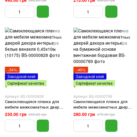
646.80 грн
499.80 грн
дерево 0,45х10м SW-00000819
0,45х10м SW-00000826
−54%
−40%
Заводской клей
Заводской клей
Сертификат качества
Сертификат качества
Артикул: BS-00000828
Артикул: BS-00000789
Самоклеющаяся пленка для
Самоклеющаяся пленка для
мебели межкомнатных дверей
мебели межкомнатных дверей
декора интерьера белые
декора интерьера на
230.00 грн
280.00 грн
499.80 грн
470.40 грн
вензеля 0,45х10м (10175)
бумажной основе винтажная
бордовая