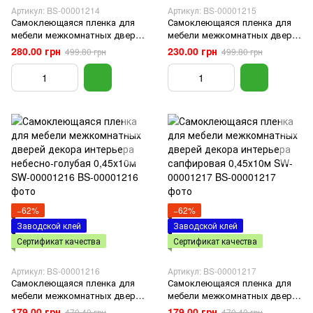
Артикул: BS-00001214
Артикул: BS-00001215
Самоклеющаяся пленка для
Самоклеющаяся пленка для
мебели межкомнатных дверей
мебели межкомнатных дверей
декора интерьера
декора интерьера
280.00 грн
230.00 грн
499.80 грн
499.80 грн
малахитовый мрамор
нефритовый мрамор
золотые соты 0,45х10м
серебрянные соты
−62%
−62%
Заводской клей
Заводской клей
Сертификат качества
Сертификат качества
Артикул: BS-00001216
Артикул: BS-00001217
Самоклеющаяся пленка для
Самоклеющаяся пленка для
мебели межкомнатных дверей
мебели межкомнатных дверей
декора интерьера небесно-
декора интерьера сапфировая
179.00 грн
179.00 грн
470.40 грн
470.40 грн